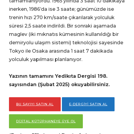
tamamlanıyordu. 1965 yılında 3 saat 10 dakikaya
inerken, 1986’da ise 3 saate; günümüzde ise
trenin hızı 270 km/saate çıkarılarak yolculuk
süresi 2,5 saate indirildi. Bir sonraki aşamada
maglev (iki mıknatıs kümesinin kullanıldığı bir
demiryolu ulaşım sistemi) teknolojisi sayesinde
Tokyo ile Osaka arasında 1 saat 7 dakikada
yolculuk yapılması planlanıyor.
Yazının tamamını Yedikıta Dergisi 198.
sayısından (Şubat 2025) okuyabilirsiniz.
BU SAYIYI SATIN AL
E-DERGİYİ SATIN AL
DİJİTAL KÜTÜPHANEYE ÜYE OL