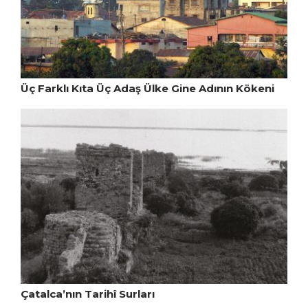
Üç Farklı Kıta Üç Adaş Ülke Gine Adının Kökeni
Çatalca’nın Tarihî Surları