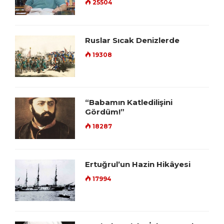
25504
Ruslar Sıcak Denizlerde
19308
“Babamın Katledilişini
Gördüm!”
18287
Ertuğrul’un Hazin Hikâyesi
17994