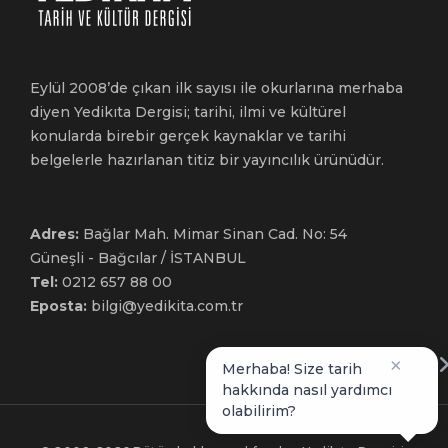
Eylül 2008’de çıkan ilk sayısı ile okurlarına merhaba
diyen Yedikıta Dergisi; tarihi, ilmi ve kültürel
konularda birebir gerçek kaynaklar ve tarihi
belgelerle hazırlanan titiz bir yayıncılık ürünüdür.
Adres:
Bağlar Mah. Mimar Sinan Cad. No: 54
Güneşli - Bağcılar / İSTANBUL
Tel:
0212 657 88 00
Eposta:
bilgi@yedikita.com.tr
×
Merhaba! Size tarih
hakkında nasıl yardımcı
olabilirim?