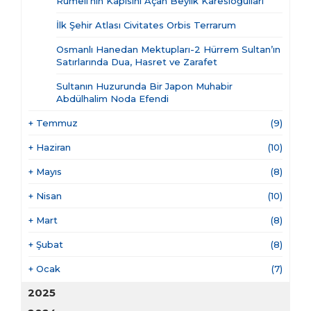
Rumeli’nin Kapısını Açan Beylik Karesioğulları
İlk Şehir Atlası Civitates Orbis Terrarum
Osmanlı Hanedan Mektupları-2 Hürrem Sultan’ın
Satırlarında Dua, Hasret ve Zarafet
Sultanın Huzurunda Bir Japon Muhabir
Abdülhalim Noda Efendi
+
Temmuz
(9)
+
Haziran
(10)
+
Mayıs
(8)
+
Nisan
(10)
+
Mart
(8)
+
Şubat
(8)
+
Ocak
(7)
2025