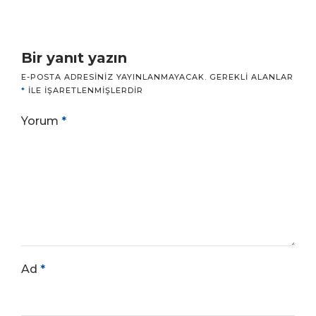
Bir yanıt yazın
E-POSTA ADRESINIZ YAYINLANMAYACAK.
GEREKLI ALANLAR
*
ILE IŞARETLENMIŞLERDIR
Yorum
*
Ad
*