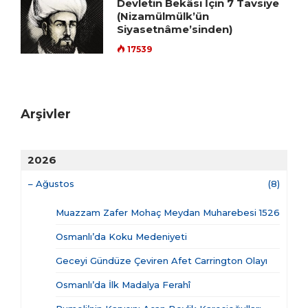
Devletin Bekâsı İçin 7 Tavsiye
(Nizamülmülk’ün
Siyasetnâme’sinden)
17539
Arşivler
2026
–
Ağustos
(8)
Muazzam Zafer Mohaç Meydan Muharebesi 1526
Osmanlı’da Koku Medeniyeti
Geceyi Gündüze Çeviren Afet Carrington Olayı
Osmanlı’da İlk Madalya Ferahî