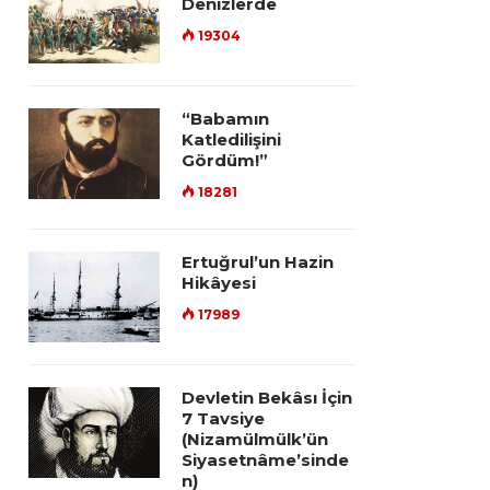
Denizlerde
19304
“Babamın
Katledilişini
Gördüm!”
18281
Ertuğrul’un Hazin
Hikâyesi
17989
Devletin Bekâsı İçin
7 Tavsiye
(Nizamülmülk’ün
Siyasetnâme’sinde
n)