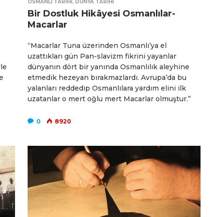
OSMANLI TARIHI
,
DÜNYA TARIHI
Bir Dostluk Hikâyesi Osmanlılar-
Macarlar
“Macarlar Tuna üzerinden Osmanlı’ya el
uzattıkları gün Pan-slavizm fikrini yayanlar
yle
dünyanın dört bir yanında Osmanlılık aleyhine
e
etmedik hezeyan bırakmazlardı. Avrupa’da bu
yalanları reddedip Osmanlılara yardım elini ilk
uzatanlar o mert oğlu mert Macarlar olmuştur.”
0
8920