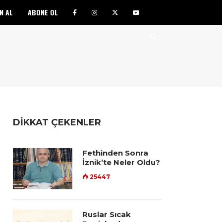
N AL
ABONE OL
DİKKAT ÇEKENLER
Fethinden Sonra
İznik’te Neler Oldu?
25447
Ruslar Sıcak