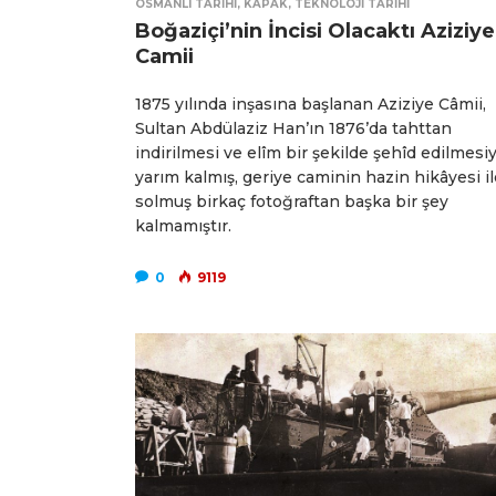
OSMANLI TARIHI
,
KAPAK
,
TEKNOLOJI TARIHI
Boğaziçi’nin İncisi Olacaktı Aziziye
Camii
1875 yılında inşasına başlanan Aziziye Câmii,
Sultan Abdülaziz Han’ın 1876’da tahttan
indirilmesi ve elîm bir şekilde şehîd edilmesi
yarım kalmış, geriye caminin hazin hikâyesi il
solmuş birkaç fotoğraftan başka bir şey
kalmamıştır.
0
9119