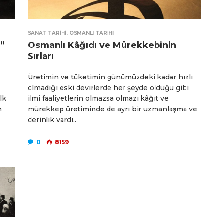
SANAT TARIHI
,
OSMANLI TARIHI
”
Osmanlı Kâğıdı ve Mürekkebinin
Sırları
Üretimin ve tüketimin günümüzdeki kadar hızlı
olmadığı eski devirlerde her şeyde olduğu gibi
lk
ilmi faaliyetlerin olmazsa olmazı kâğıt ve
n
mürekkep üretiminde de ayrı bir uzmanlaşma ve
derinlik vardı..
0
8159