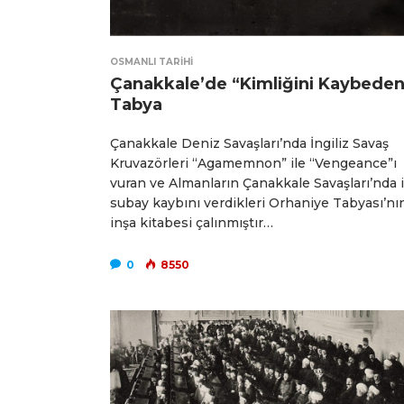
OSMANLI TARIHI
Çanakkale’de “Kimliğini Kaybeden
Tabya
Çanakkale Deniz Savaşları’nda İngiliz Savaş
Kruvazörleri “Agamemnon” ile “Vengeance”ı
vuran ve Almanların Çanakkale Savaşları’nda i
subay kaybını verdikleri Orhaniye Tabyası’nı
inşa kitabesi çalınmıştır…
0
8550