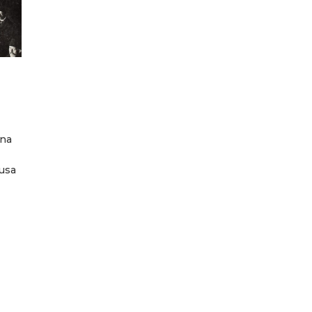
ına
susa