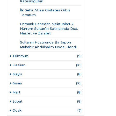
Karesioğulları
İlk Şehir Atlası Civitates Orbis
Terrarum
Osmanlı Hanedan Mektupları-2
Hürrem Sultan’ın Satırlarında Dua,
Hasret ve Zarafet
Sultanın Huzurunda Bir Japon
Muhabir Abdülhalim Noda Efendi
+
Temmuz
(9)
+
Haziran
(10)
+
Mayıs
(8)
+
Nisan
(10)
+
Mart
(8)
+
Şubat
(8)
+
Ocak
(7)