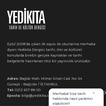
Eylül 2008’de çıkan ilk sayısı ile okurlarına merhaba
diyen Yedikıta Dergisi; tarihi, ilmi ve kültürel
konularda birebir gerçek kaynaklar ve tarihi
belgelerle hazırlanan titiz bir yayıncılık ürünüdür.
Adres:
Bağlar Mah. Mimar Sinan Cad. No: 54
Güneşli - Bağcılar / İSTANBUL
Tel:
0212 657 88 00
×
Merhaba! Size tarih
Eposta:
bilgi@yedikita.com.tr
hakkında nasıl yardımcı
olabilirim?