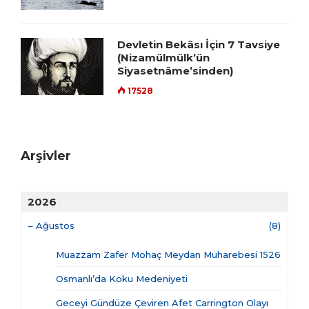
Devletin Bekâsı İçin 7 Tavsiye
(Nizamülmülk’ün
Siyasetnâme’sinden)
17528
Arşivler
2026
–
Ağustos
(8)
Muazzam Zafer Mohaç Meydan Muharebesi 1526
Osmanlı’da Koku Medeniyeti
Geceyi Gündüze Çeviren Afet Carrington Olayı