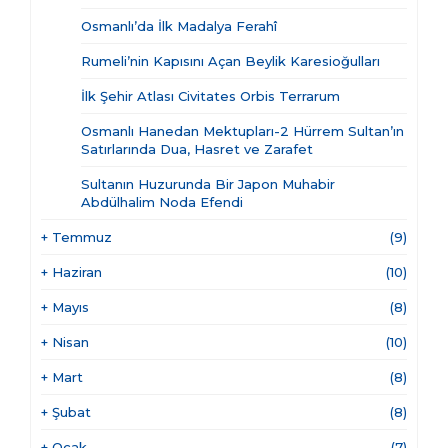
Osmanlı’da İlk Madalya Ferahî
Rumeli’nin Kapısını Açan Beylik Karesioğulları
İlk Şehir Atlası Civitates Orbis Terrarum
Osmanlı Hanedan Mektupları-2 Hürrem Sultan’ın
Satırlarında Dua, Hasret ve Zarafet
Sultanın Huzurunda Bir Japon Muhabir
Abdülhalim Noda Efendi
+
Temmuz
(9)
+
Haziran
(10)
+
Mayıs
(8)
+
Nisan
(10)
+
Mart
(8)
+
Şubat
(8)
+
Ocak
(7)