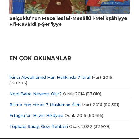
Selçuklu’nun Mecellesi El-Mesâilü’l-Melikşâhiyye
Fi’l-Kavâidi’ş-Şer‘iyye
EN ÇOK OKUNANLAR
İkinci Abdülhamid Han Hakkında 7 İtiraf
Mart 2016
(158.306)
Noel Baba Neyimiz Olur?
Ocak 2014
(113.810)
Bilime Yön Veren 7 Müslüman Âlim
Mart 2016
(80.581)
Ertuğrul’un Hazin Hikâyesi
Ocak 2016
(60.616)
Topkapı Sarayı Gezi Rehberi
Ocak 2022
(32.978)