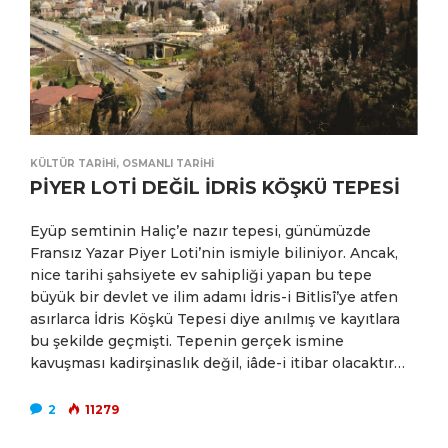
KÜLTÜR TARIHI
,
OSMANLI TARIHI
PİYER LOTİ DEĞİL İDRİS KÖŞKÜ TEPESİ
Eyüp semtinin Haliç’e nazır tepesi, günümüzde
Fransız Yazar Piyer Loti’nin ismiyle biliniyor. Ancak,
nice tarihi şahsiyete ev sahipliği yapan bu tepe
büyük bir devlet ve ilim adamı İdris-i Bitlisî’ye atfen
asırlarca İdris Köşkü Tepesi diye anılmış ve kayıtlara
bu şekilde geçmişti. Tepenin gerçek ismine
kavuşması kadirşinaslık değil, iâde-i itibar olacaktır…
2
11279