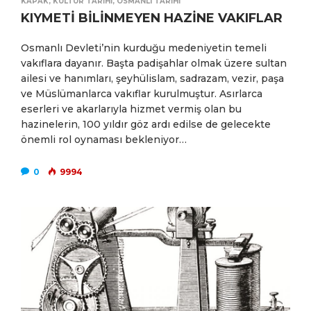
KAPAK
,
KÜLTÜR TARIHI
,
OSMANLI TARIHI
KIYMETİ BİLİNMEYEN HAZİNE VAKIFLAR
Osmanlı Devleti’nin kurduğu medeniyetin temeli
vakıflara dayanır. Başta padişahlar olmak üzere sultan
ailesi ve hanımları, şeyhülislam, sadrazam, vezir, paşa
ve Müslümanlarca vakıflar kurulmuştur. Asırlarca
eserleri ve akarlarıyla hizmet vermiş olan bu
hazinelerin, 100 yıldır göz ardı edilse de gelecekte
önemli rol oynaması bekleniyor…
0
9994