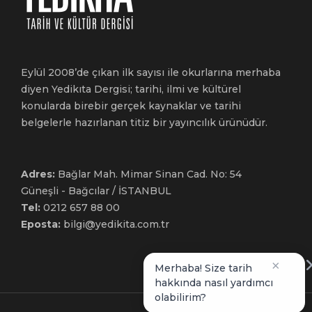
Eylül 2008’de çıkan ilk sayısı ile okurlarına merhaba
diyen Yedikıta Dergisi; tarihi, ilmi ve kültürel
konularda birebir gerçek kaynaklar ve tarihi
belgelerle hazırlanan titiz bir yayıncılık ürünüdür.
Adres:
Bağlar Mah. Mimar Sinan Cad. No: 54
Güneşli - Bağcılar / İSTANBUL
Tel:
0212 657 88 00
Eposta:
bilgi@yedikita.com.tr
×
Merhaba! Size tarih
hakkında nasıl yardımcı
olabilirim?