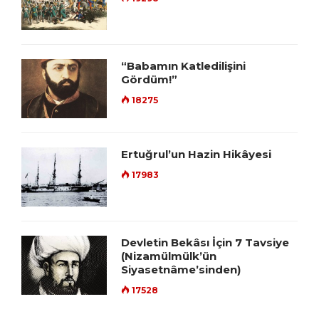
“Babamın Katledilişini
Gördüm!”
18275
Ertuğrul’un Hazin Hikâyesi
17983
Devletin Bekâsı İçin 7 Tavsiye
(Nizamülmülk’ün
Siyasetnâme’sinden)
17528