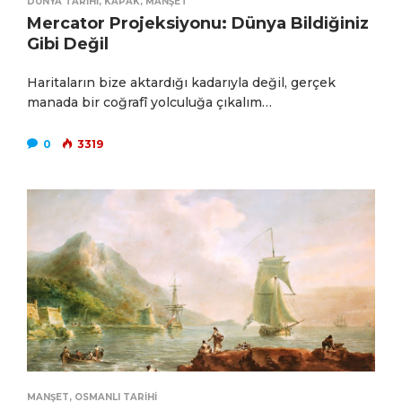
DÜNYA TARIHI
,
KAPAK
,
MANŞET
Mercator Projeksiyonu: Dünya Bildiğiniz
Gibi Değil
Haritaların bize aktardığı kadarıyla değil, gerçek
manada bir coğrafî yolculuğa çıkalım…
0
3319
MANŞET
,
OSMANLI TARIHI