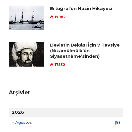
Ertuğrul’un Hazin Hikâyesi
17987
Devletin Bekâsı İçin 7 Tavsiye
(Nizamülmülk’ün
Siyasetnâme’sinden)
17532
Arşivler
2026
–
Ağustos
(8)