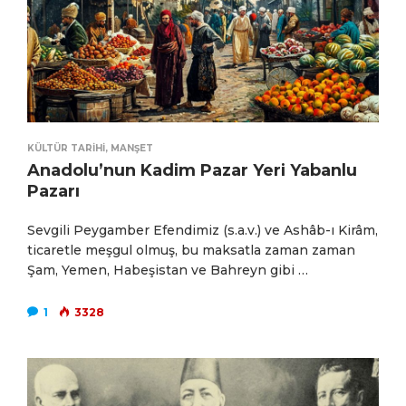
KÜLTÜR TARIHI
,
MANŞET
Anadolu’nun Kadim Pazar Yeri Yabanlu
Pazarı
Sevgili Peygamber Efendimiz (s.a.v.) ve Ashâb-ı Kirâm,
ticaretle meşgul olmuş, bu maksatla zaman zaman
Şam, Yemen, Habeşistan ve Bahreyn gibi …
1
3328