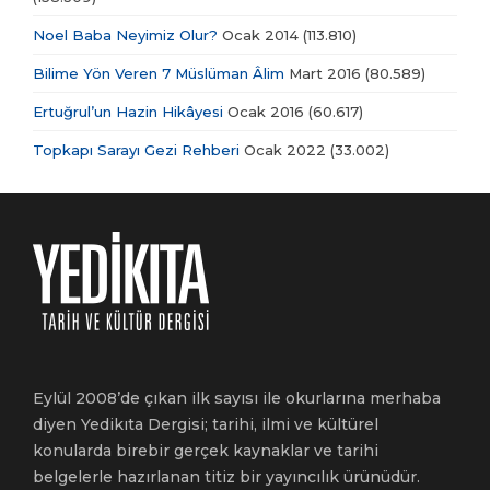
Noel Baba Neyimiz Olur?
Ocak 2014
(113.810)
Bilime Yön Veren 7 Müslüman Âlim
Mart 2016
(80.589)
Ertuğrul’un Hazin Hikâyesi
Ocak 2016
(60.617)
Topkapı Sarayı Gezi Rehberi
Ocak 2022
(33.002)
Eylül 2008’de çıkan ilk sayısı ile okurlarına merhaba
diyen Yedikıta Dergisi; tarihi, ilmi ve kültürel
konularda birebir gerçek kaynaklar ve tarihi
belgelerle hazırlanan titiz bir yayıncılık ürünüdür.