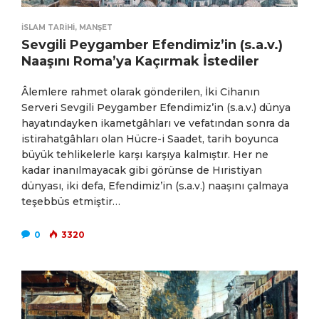
İSLAM TARIHI
,
MANŞET
Sevgili Peygamber Efendimiz’in (s.a.v.)
Naaşını Roma’ya Kaçırmak İstediler
Âlemlere rahmet olarak gönderilen, İki Cihanın
Serveri Sevgili Peygamber Efendimiz’in (s.a.v.) dünya
hayatındayken ikametgâhları ve vefatından sonra da
istirahatgâhları olan Hücre-i Saadet, tarih boyunca
büyük tehlikelerle karşı karşıya kalmıştır. Her ne
kadar inanılmayacak gibi görünse de Hıristiyan
dünyası, iki defa, Efendimiz’in (s.a.v.) naaşını çalmaya
teşebbüs etmiştir…
0
3320