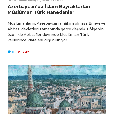
İSLAM TARIHI
,
MANŞET
,
RÖPORTAJLAR
Azerbaycan’da İslâm Bayraktarları
Müslüman Türk Hanedanlar
Müslümanların, Azerbaycan’a hâkim olması, Emevî ve
Abbasî devletleri zamanında gerçekleşmiş. Bölgenin,
özellikle Abbasîler devrinde Müslüman Türk
valilerince idare edildiği biliniyor.
0
3312