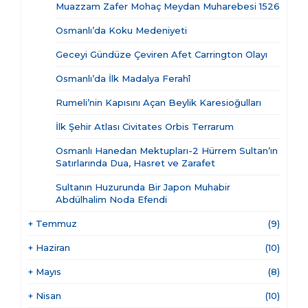
Muazzam Zafer Mohaç Meydan Muharebesi 1526
Osmanlı’da Koku Medeniyeti
Geceyi Gündüze Çeviren Afet Carrington Olayı
Osmanlı’da İlk Madalya Ferahî
Rumeli’nin Kapısını Açan Beylik Karesioğulları
İlk Şehir Atlası Civitates Orbis Terrarum
Osmanlı Hanedan Mektupları-2 Hürrem Sultan’ın
Satırlarında Dua, Hasret ve Zarafet
Sultanın Huzurunda Bir Japon Muhabir
Abdülhalim Noda Efendi
+
Temmuz
(9)
+
Haziran
(10)
+
Mayıs
(8)
+
Nisan
(10)