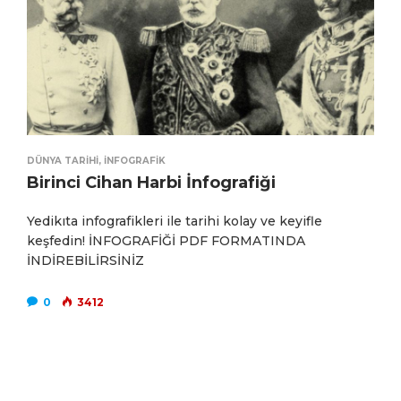
DÜNYA TARIHI
,
İNFOGRAFIK
Birinci Cihan Harbi İnfografiği
Yedikıta infografikleri ile tarihi kolay ve keyifle
keşfedin! İNFOGRAFİĞİ PDF FORMATINDA
İNDİREBİLİRSİNİZ
0
3412