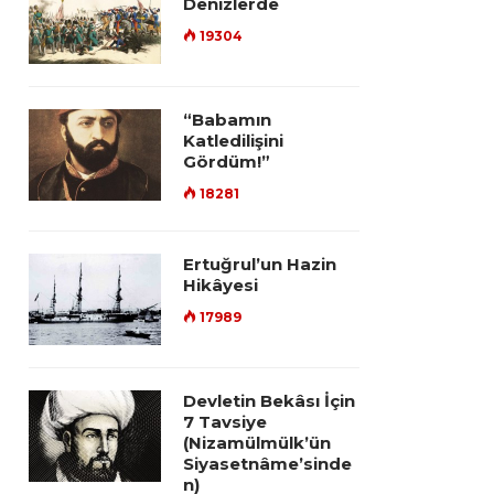
Denizlerde
19304
“Babamın
Katledilişini
Gördüm!”
18281
Ertuğrul’un Hazin
Hikâyesi
17989
Devletin Bekâsı İçin
7 Tavsiye
(Nizamülmülk’ün
Siyasetnâme’sinde
n)