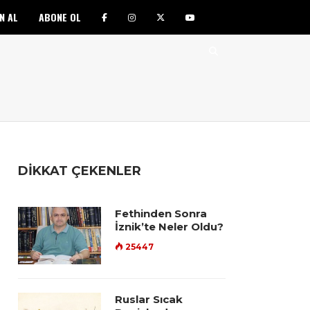
N AL
ABONE OL
DİKKAT ÇEKENLER
Fethinden Sonra
İznik’te Neler Oldu?
25447
Ruslar Sıcak