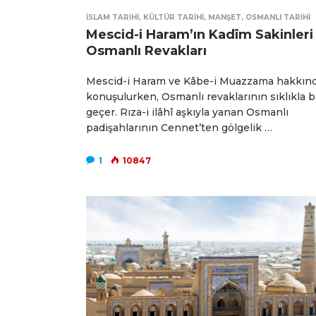
İSLAM TARIHI
,
KÜLTÜR TARIHI
,
MANŞET
,
OSMANLI TARIHI
Mescid-i Haram’ın Kadîm Sakinleri
Osmanlı Revakları
Mescid-i Haram ve Kâbe-i Muazzama hakkın
konuşulurken, Osmanlı revaklarının sıklıkla 
geçer. Rıza-i ilâhî aşkıyla yanan Osmanlı
padişahlarının Cennet’ten gölgelik …
1
10847