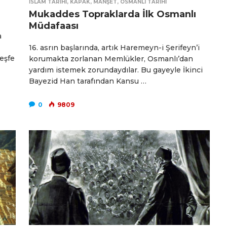
İSLAM TARIHI
,
KAPAK
,
MANŞET
,
OSMANLI TARIHI
Mukaddes Topraklarda İlk Osmanlı
Müdafaası
a
16. asrın başlarında, artık Haremeyn-i Şerifeyn’i
keşfe
korumakta zorlanan Memlükler, Osmanlı’dan
yardım istemek zorundaydılar. Bu gayeyle İkinci
Bayezid Han tarafından Kansu …
0
9809