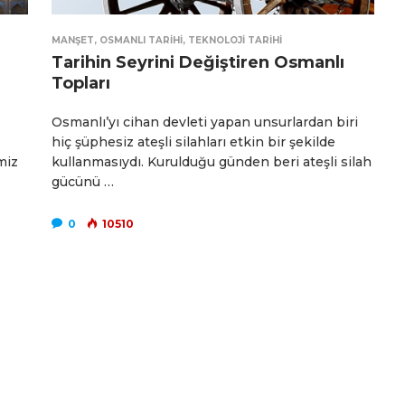
MANŞET
,
OSMANLI TARIHI
,
TEKNOLOJI TARIHI
Tarihin Seyrini Değiştiren Osmanlı
Topları
Osmanlı’yı cihan devleti yapan unsurlardan biri
hiç şüphesiz ateşli silahları etkin bir şekilde
miz
kullanmasıydı. Kurulduğu günden beri ateşli silah
gücünü …
0
10510