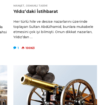
MANŞET
,
OSMANLI TARIHI
Yıldız’daki İstihbarat
Her türlü hile ve desise nazarlarını üzerinde
toplayan Sultan Abdülhamid, bunlara mukabele
da
etmesini çok iyi bilmişti. Onun dikkat nazarları,
bahsi
Yıldız’dan …
1
10063