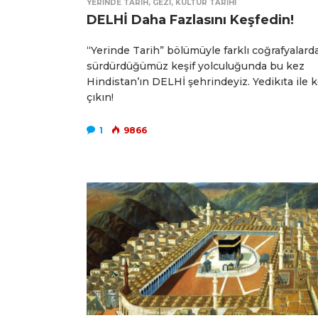
YERINDE TARIH
,
GEZI
,
KÜLTÜR TARIHI
DELHİ Daha Fazlasını Keşfedin!
“Yerinde Tarih” bölümüyle farklı coğrafyalard
sürdürdüğümüz keşif yolculuğunda bu kez
Hindistan’ın DELHİ şehrindeyiz. Yedikıta ile 
çıkın!
1
9866