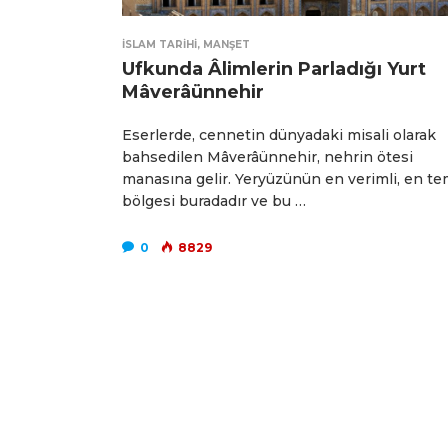
İSLAM TARIHI
,
MANŞET
Ufkunda Âlimlerin Parladığı Yurt
Mâverâünnehir
Eserlerde, cennetin dünyadaki misali olarak
bahsedilen Mâverâünnehir, nehrin ötesi
manasına gelir. Yeryüzünün en verimli, en te
bölgesi buradadır ve bu …
0
8829