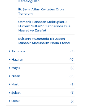
Karesioğulları
İlk Şehir Atlası Civitates Orbis
Terrarum
Osmanlı Hanedan Mektupları-2
Hürrem Sultan’ın Satırlarında Dua,
Hasret ve Zarafet
Sultanın Huzurunda Bir Japon
Muhabir Abdülhalim Noda Efendi
+
Temmuz
(9)
+
Haziran
(10)
+
Mayıs
(8)
+
Nisan
(10)
+
Mart
(8)
+
Şubat
(8)
+
Ocak
(7)