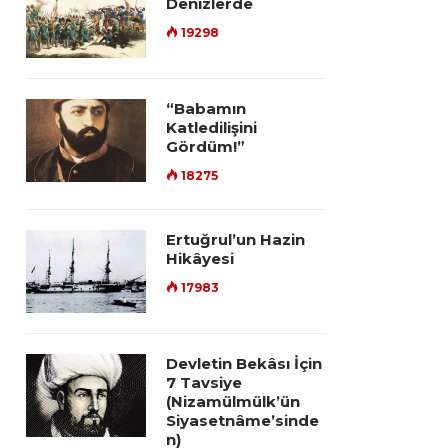
Denizlerde
19298
“Babamın
Katledilişini
Gördüm!”
18275
Ertuğrul’un Hazin
Hikâyesi
17983
Devletin Bekâsı İçin
7 Tavsiye
(Nizamülmülk’ün
Siyasetnâme’sinde
n)