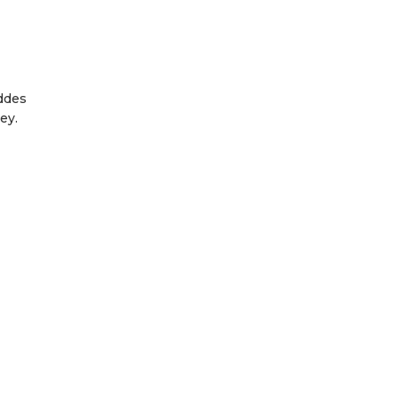
addes
ey.