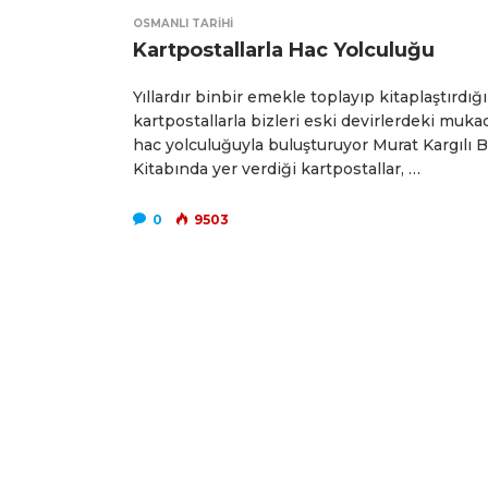
OSMANLI TARIHI
Kartpostallarla Hac Yolculuğu
Yıllardır binbir emekle toplayıp kitaplaştırdığı
kartpostallarla bizleri eski devirlerdeki muk
hac yolculuğuyla buluşturuyor Murat Kargılı B
Kitabında yer verdiği kartpostallar, …
0
9503