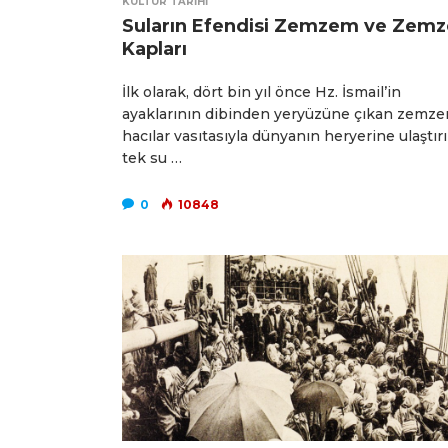
KÜLTÜR TARIHI
Suların Efendisi Zemzem ve Zem
Kapları
İlk olarak, dört bin yıl önce Hz. İsmail’in
ayaklarının dibinden yeryüzüne çıkan zemze
hacılar vasıtasıyla dünyanın heryerine ulaştır
tek su …
0
10848