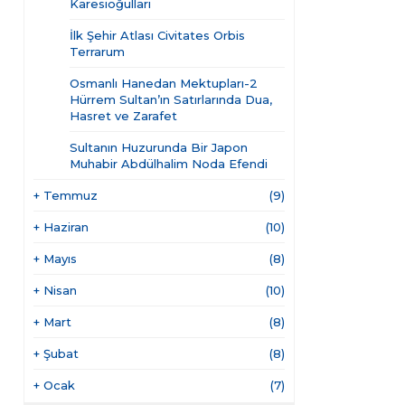
Karesioğulları
İlk Şehir Atlası Civitates Orbis
Terrarum
Osmanlı Hanedan Mektupları-2
Hürrem Sultan’ın Satırlarında Dua,
Hasret ve Zarafet
Sultanın Huzurunda Bir Japon
Muhabir Abdülhalim Noda Efendi
+
Temmuz
(9)
+
Haziran
(10)
+
Mayıs
(8)
+
Nisan
(10)
+
Mart
(8)
+
Şubat
(8)
+
Ocak
(7)