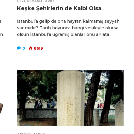
GEZI
,
OSMANLI TARIHI
Keşke Şehirlerin de Kalbi Olsa
e
İstanbul’a gelip de ona hayran kalmamış seyyah
var mıdır? Tarih boyunca hangi vesileyle olursa
en
olsun İstanbul’a uğramış olanlar onu anlata …
0
8619