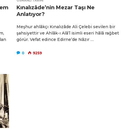
OSMANLI TARIHI
zem
Kınalızâde’nin Mezar Taşı Ne
Anlatıyor?
Meşhur ahlâkçı Kınalızâde Ali Çelebi sevilen bir
m,
şahsiyettir ve Ahlâk-ı Alâ’î isimli eseri hâlâ rağbet
ılan
görür. Vefat edince Edirne’de Nâzır …
0
9259