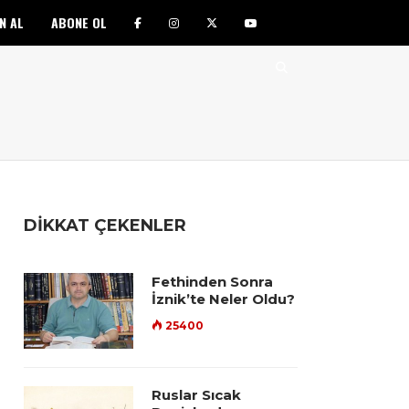
N AL
ABONE OL
DİKKAT ÇEKENLER
Fethinden Sonra
İznik’te Neler Oldu?
25400
Ruslar Sıcak