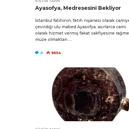
KÜLTÜR TARIHI
Ayasofya, Medresesini Bekliyor
İstanbul fatihinin, fetih nişanesi olarak camiy
çevirdiği ulu mabed Ayasofya, asırlarca cami
olarak hizmet vermiş fakat vakfiyesine rağm
müze olmaktan …
0
9604