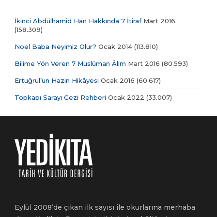
İkinci Abdülhamid Han Hakkında 7 İtiraf
Mart 2016
(158.309)
Noel Baba Neyimiz Olur?
Ocak 2014
(113.810)
Bilime Yön Veren 7 Müslüman Âlim
Mart 2016
(80.593)
Ertuğrul’un Hazin Hikâyesi
Ocak 2016
(60.617)
Topkapı Sarayı Gezi Rehberi
Ocak 2022
(33.007)
Eylül 2008’de çıkan ilk sayısı ile okurlarına merhaba