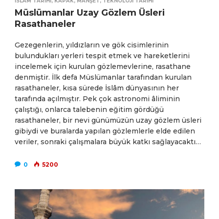
İSLAM TARIHI
,
KAPAK
,
MANŞET
,
TEKNOLOJI TARIHI
Müslümanlar Uzay Gözlem Üsleri
Rasathaneler
Gezegenlerin, yıldızların ve gök cisimlerinin
bulundukları yerleri tespit etmek ve hareketlerini
incelemek için kurulan gözlemevlerine, rasathane
denmiştir. İlk defa Müslümanlar tarafından kurulan
rasathaneler, kısa sürede İslâm dünyasının her
tarafında açılmıştır. Pek çok astronomi âliminin
çalıştığı, onlarca talebenin eğitim gördüğü
rasathaneler, bir nevi günümüzün uzay gözlem üsleri
gibiydi ve buralarda yapılan gözlemlerle elde edilen
veriler, sonraki çalışmalara büyük katkı sağlayacaktı…
0
5200