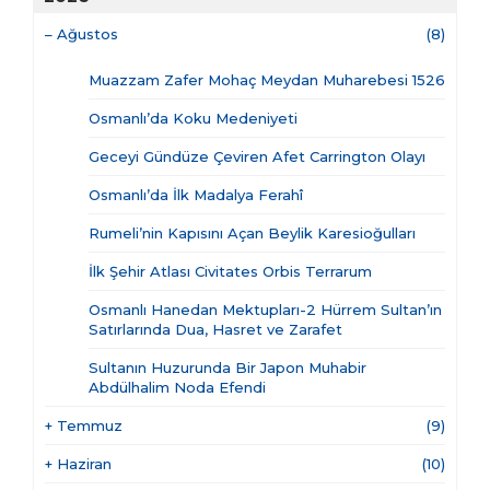
–
Ağustos
(8)
Muazzam Zafer Mohaç Meydan Muharebesi 1526
Osmanlı’da Koku Medeniyeti
Geceyi Gündüze Çeviren Afet Carrington Olayı
Osmanlı’da İlk Madalya Ferahî
Rumeli’nin Kapısını Açan Beylik Karesioğulları
İlk Şehir Atlası Civitates Orbis Terrarum
Osmanlı Hanedan Mektupları-2 Hürrem Sultan’ın
Satırlarında Dua, Hasret ve Zarafet
Sultanın Huzurunda Bir Japon Muhabir
Abdülhalim Noda Efendi
+
Temmuz
(9)
+
Haziran
(10)