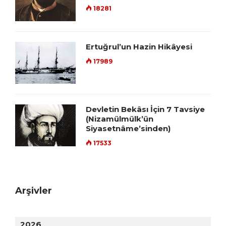
18281
Ertuğrul’un Hazin Hikâyesi
17989
Devletin Bekâsı İçin 7 Tavsiye
(Nizamülmülk’ün
Siyasetnâme’sinden)
17533
Arşivler
2026