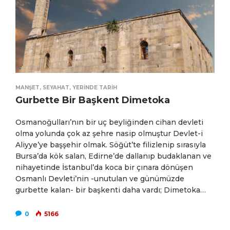
MANŞET
,
SEYAHAT
,
YERINDE TARIH
Gurbette Bir Başkent Dimetoka
Osmanoğulları’nın bir uç beyliğinden cihan devleti
olma yolunda çok az şehre nasip olmuştur Devlet-i
Aliyye’ye başşehir olmak. Söğüt’te filizlenip sırasıyla
Bursa’da kök salan, Edirne’de dallanıp budaklanan ve
nihayetinde İstanbul’da koca bir çınara dönüşen
Osmanlı Devleti’nin -unutulan ve günümüzde
gurbette kalan- bir başkenti daha vardı; Dimetoka…
0
5166