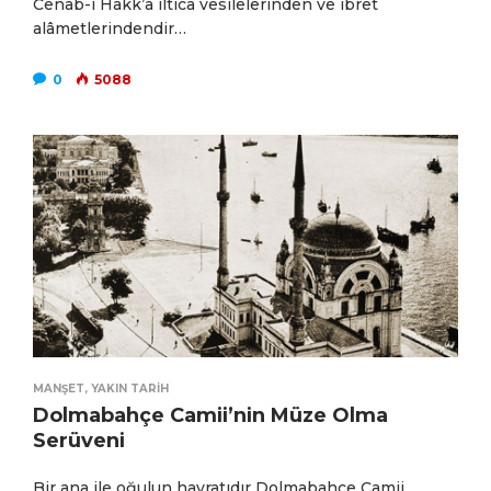
Cenab-ı Hakk’a iltica vesilelerinden ve ibret
alâmetlerindendir…
0
5088
MANŞET
,
YAKIN TARIH
Dolmabahçe Camii’nin Müze Olma
Serüveni
Bir ana ile oğulun hayratıdır Dolmabahçe Camii…