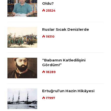
Oldu?
25524
Ruslar Sıcak Denizlerde
19310
“Babamın Katledilişini
Gördüm!”
18289
Ertuğrul’un Hazin Hikâyesi
17997