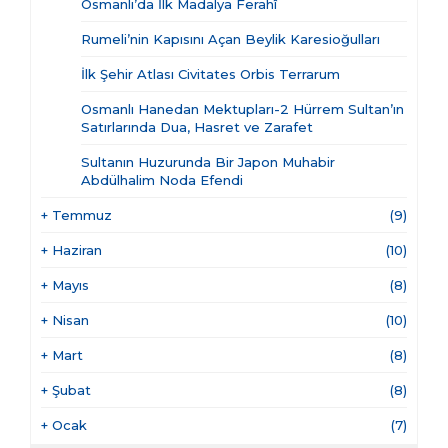
Osmanlı’da İlk Madalya Ferahî
Rumeli’nin Kapısını Açan Beylik Karesioğulları
İlk Şehir Atlası Civitates Orbis Terrarum
Osmanlı Hanedan Mektupları-2 Hürrem Sultan’ın
Satırlarında Dua, Hasret ve Zarafet
Sultanın Huzurunda Bir Japon Muhabir
Abdülhalim Noda Efendi
+
Temmuz
(9)
+
Haziran
(10)
+
Mayıs
(8)
+
Nisan
(10)
+
Mart
(8)
+
Şubat
(8)
+
Ocak
(7)