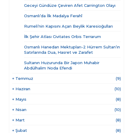
Geceyi Gündüze Çeviren Afet Carrington Olayı
Osmanlı’da İlk Madalya Ferahî
Rumeli’nin Kapısını Açan Beylik Karesioğulları
İlk Şehir Atlası Civitates Orbis Terrarum
Osmanlı Hanedan Mektupları-2 Hürrem Sultan’ın
Satırlarında Dua, Hasret ve Zarafet
Sultanın Huzurunda Bir Japon Muhabir
Abdülhalim Noda Efendi
+
Temmuz
(9)
+
Haziran
(10)
+
Mayıs
(8)
+
Nisan
(10)
+
Mart
(8)
+
Şubat
(8)