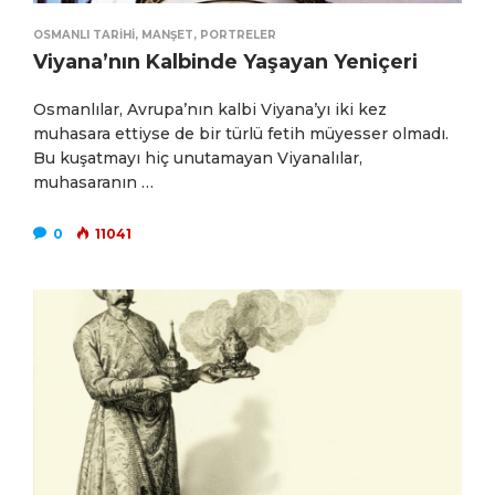
OSMANLI TARIHI
,
MANŞET
,
PORTRELER
Viyana’nın Kalbinde Yaşayan Yeniçeri
Osmanlılar, Avrupa’nın kalbi Viyana’yı iki kez
muhasara ettiyse de bir türlü fetih müyesser olmadı.
Bu kuşatmayı hiç unutamayan Viyanalılar,
muhasaranın …
0
11041