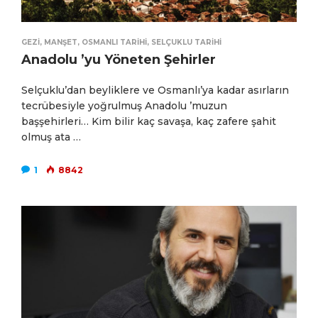
GEZI
,
MANŞET
,
OSMANLI TARIHI
,
SELÇUKLU TARIHI
Anadolu ’yu Yöneten Şehirler
Selçuklu’dan beyliklere ve Osmanlı’ya kadar asırların
tecrübesiyle yoğrulmuş Anadolu ’muzun
başşehirleri… Kim bilir kaç savaşa, kaç zafere şahit
olmuş ata …
1
8842