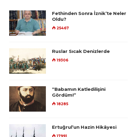
Fethinden Sonra İznik’te Neler
Oldu?
25467
Ruslar Sıcak Denizlerde
19306
“Babamın Katledilişini
Gördüm!”
18285
Ertuğrul’un Hazin Hikâyesi
17991