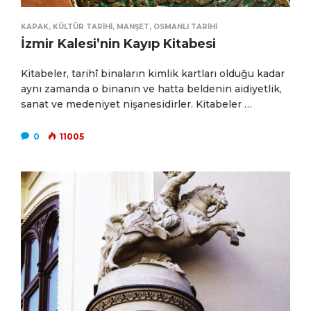
KAPAK
,
KÜLTÜR TARIHI
,
MANŞET
,
OSMANLI TARIHI
İzmir Kalesi’nin Kayıp Kitabesi
Kitabeler, tarihî binaların kimlik kartları olduğu kadar
aynı zamanda o binanın ve hatta beldenin aidiyetlik,
sanat ve medeniyet nişanesidirler. Kitabeler …
0
11005