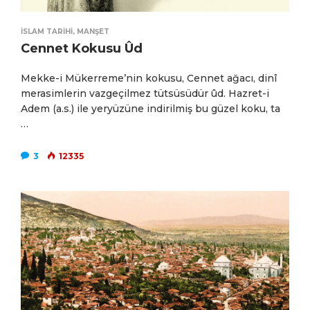
İSLAM TARIHI
,
MANŞET
Cennet Kokusu Ûd
Mekke-i Mükerreme’nin kokusu, Cennet ağacı, dinî
merasimlerin vazgeçilmez tütsüsüdür ûd. Hazret-i
Adem (a.s.) ile yeryüzüne indirilmiş bu güzel koku, ta
…
3
12335