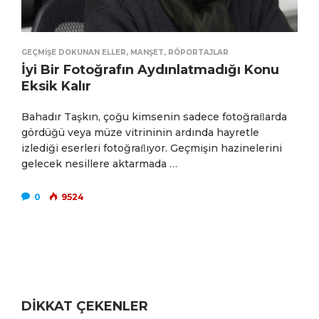
GEÇMIŞE DOKUNAN ELLER
,
MANŞET
,
RÖPORTAJLAR
İyi Bir Fotoğrafın Aydınlatmadığı Konu
Eksik Kalır
Bahadır Taşkın, çoğu kimsenin sadece fotoğraﬂarda
gördüğü veya müze vitrininin ardında hayretle
izlediği eserleri fotoğraﬂıyor. Geçmişin hazinelerini
gelecek nesillere aktarmada …
0
9524
DİKKAT ÇEKENLER