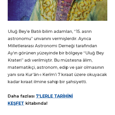
Uluğ Bey’e Batılı bilim adamları, “15. asrın
astronomu” unvanını vermişlerdir. Ayrıca
Milletlerarası Astronomi Derneği tarafından
Ay’ın görünen yüzeyinde bir bölgeye “Uluğ Bey
Krateri” adı verilmiştir. Bu müstesna âlim,
matematikçi, astronom, edip ve şair olmasının
yanı sıra Kur’ân-ı Kerîm’i 7 kıraat üzere okuyacak
kadar kıraat ilmine sahip bir şahsiyetti.
Daha fazlası
7’LERLE TARİHİNİ
KEŞFET
kitabında!