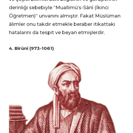
derinliği sebebiyle “Muallimü’s-Sânî (İkinci
Öğretmen)” unvanını almıştır. Fakat Müslüman
âlimler onu takdir etmekle beraber itikattaki
hatalarını da tespit ve beyan etmişlerdir.
4. Bîrûnî (973-1061)