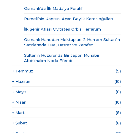
Osmanlı’da İlk Madalya Ferahî
Rumeli’nin Kapısını Açan Beylik Karesioğulları
İlk Şehir Atlası Civitates Orbis Terrarum
Osmanlı Hanedan Mektupları-2 Hürrem Sultan’ın
Satırlarında Dua, Hasret ve Zarafet
Sultanın Huzurunda Bir Japon Muhabir
Abdülhalim Noda Efendi
+
Temmuz
(9)
+
Haziran
(10)
+
Mayıs
(8)
+
Nisan
(10)
+
Mart
(8)
+
Şubat
(8)