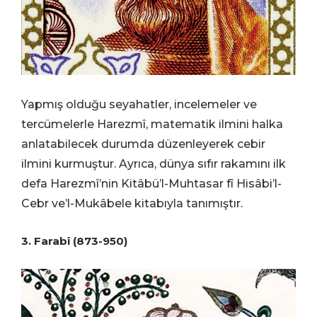
Yapmış olduğu seyahatler, incelemeler ve
tercümelerle Harezmî, matematik ilmini halka
anlatabilecek durumda düzenleyerek cebir
ilmini kurmuştur. Ayrıca, dünya sıfır rakamını ilk
defa Harezmî’nin Kitâbü’l-Muhtasar fî Hisâbi’l-
Cebr ve’l-Mukâbele kitabıyla tanımıştır.
3. Farabî (873-950)