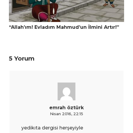
“Allah’ım! Evladım Mahmud’un İlmini Artır!”
5 Yorum
emrah öztürk
Nisan 2016, 22:15
yedikıta dergisi herşeyiyle