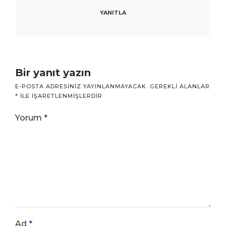
YANITLA
Bir yanıt yazın
E-POSTA ADRESINIZ YAYINLANMAYACAK.
GEREKLI ALANLAR
*
ILE IŞARETLENMIŞLERDIR
Yorum
*
Ad
*