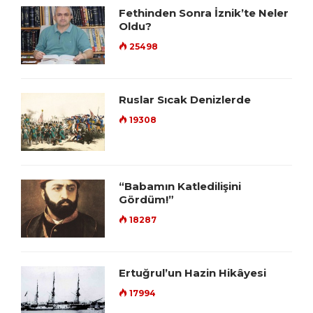
Fethinden Sonra İznik’te Neler
Oldu?
25498
Ruslar Sıcak Denizlerde
19308
“Babamın Katledilişini
Gördüm!”
18287
Ertuğrul’un Hazin Hikâyesi
17994