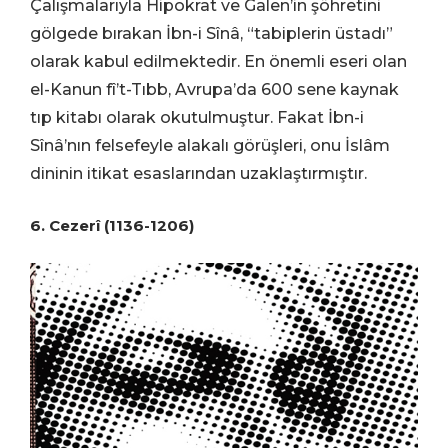
Çalışmalarıyla Hipokrat ve Galen’in şöhretini
gölgede bırakan İbn-i Sînâ, “tabiplerin üstadı”
olarak kabul edilmektedir. En önemli eseri olan
el-Kanun fî’t-Tıbb, Avrupa’da 600 sene kaynak
tıp kitabı olarak okutulmuştur. Fakat İbn-i
Sînâ’nın felsefeyle alakalı görüşleri, onu İslâm
dininin itikat esaslarından uzaklaştırmıştır.
6. Cezerî (1136-1206)