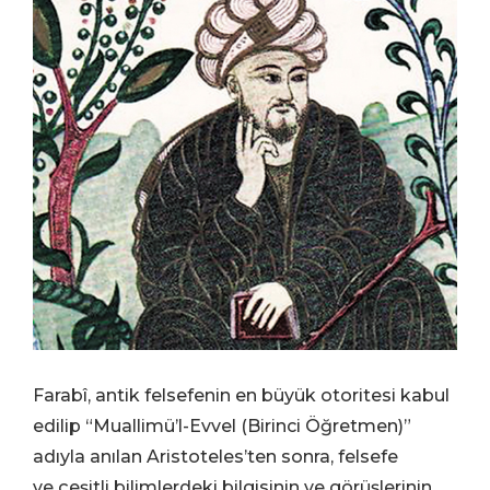
Farabî, antik felsefenin en büyük otoritesi kabul
edilip “Muallimü’l-Evvel (Birinci Öğretmen)”
adıyla anılan Aristoteles’ten sonra, felsefe
ve çeşitli bilimlerdeki bilgisinin ve görüşlerinin