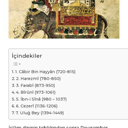
İçindekiler
1. Câbir Bin Hayyân (720-815)
2. Harezmî (780-850)
3. Farabî (873-950)
4. Bîrûnî (973-1061)
5. İbn-i Sînâ (980 – 1037)
6. Cezerî (1136-1206)
7. Uluğ Bey (1394-1449)
İslâm dininin tebliğinden sonra Peygamber