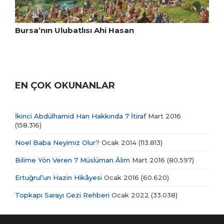
Bursa’nın Ulubatlısı Ahi Hasan
EN ÇOK OKUNANLAR
İkinci Abdülhamid Han Hakkında 7 İtiraf
Mart 2016
(158.316)
Noel Baba Neyimiz Olur?
Ocak 2014
(113.813)
Bilime Yön Veren 7 Müslüman Âlim
Mart 2016
(80.597)
Ertuğrul’un Hazin Hikâyesi
Ocak 2016
(60.620)
Topkapı Sarayı Gezi Rehberi
Ocak 2022
(33.038)