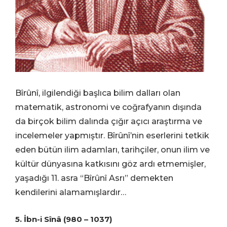
Bîrûnî, ilgilendiği başlıca bilim dalları olan
matematik, astronomi ve coğrafyanın dışında
da birçok bilim dalında çığır açıcı araştırma ve
incelemeler yapmıştır. Bîrûnî’nin eserlerini tetkik
eden bütün ilim adamları, tarihçiler, onun ilim ve
kültür dünyasına katkısını göz ardı etmemişler,
yaşadığı 11. asra “Bîrûnî Asrı” demekten
kendilerini alamamışlardır…
5. İbn-i Sînâ (980 – 1037)