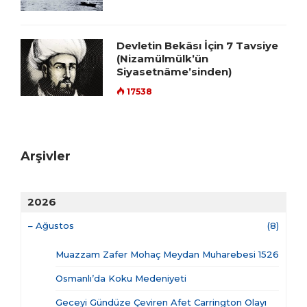
Devletin Bekâsı İçin 7 Tavsiye
(Nizamülmülk’ün
Siyasetnâme’sinden)
17538
Arşivler
2026
–
Ağustos
(8)
Muazzam Zafer Mohaç Meydan Muharebesi 1526
Osmanlı’da Koku Medeniyeti
Geceyi Gündüze Çeviren Afet Carrington Olayı