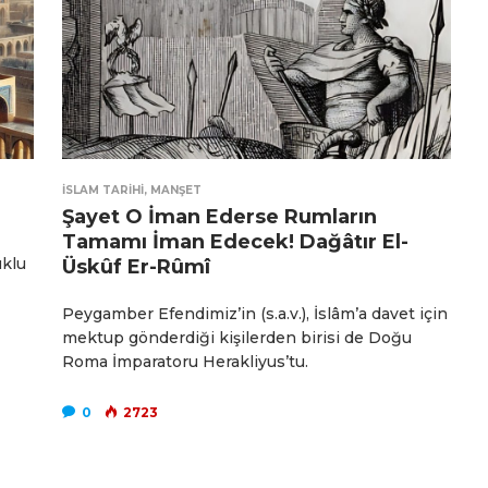
İSLAM TARIHI
,
MANŞET
Şayet O İman Ederse Rumların
Tamamı İman Edecek! Dağâtır El-
uklu
Üskûf Er-Rûmî
Peygamber Efendimiz’in (s.a.v.), İslâm’a davet için
mektup gönderdiği kişilerden birisi de Doğu
Roma İmparatoru Herakliyus’tu.
0
2723