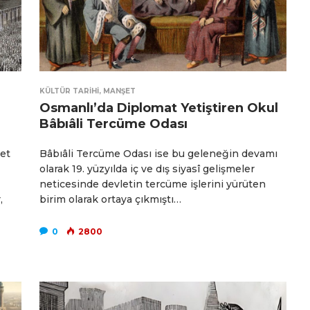
KÜLTÜR TARIHI
,
MANŞET
Osmanlı’da Diplomat Yetiştiren Okul
Bâbıâli Tercüme Odası
ket
Bâbıâli Tercüme Odası ise bu geleneğin devamı
olarak 19. yüzyılda iç ve dış siyasî gelişmeler
neticesinde devletin tercüme işlerini yürüten
,
birim olarak ortaya çıkmıştı…
0
2800