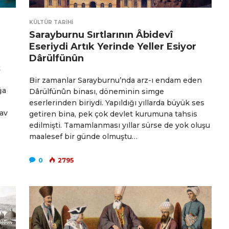
KÜLTÜR TARIHI
Sarayburnu Sırtlarının Âbidevî
Eseriydi Artık Yerinde Yeller Esiyor
Dârülfünûn
t
Bir zamanlar Sarayburnu’nda arz-ı endam eden
ğa
Dârülfünûn binası, döneminin simge
eserlerinden biriydi. Yapıldığı yıllarda büyük ses
 av
getiren bina, pek çok devlet kurumuna tahsis
edilmişti. Tamamlanması yıllar sürse de yok oluşu
maalesef bir günde olmuştu…
0
2795