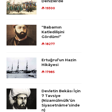
Denizlerde
19300
“Babamın
Katledilişini
Gördüm!”
18277
Ertuğrul’un Hazin
Hikâyesi
17985
Devletin Bekâsı İçin
7 Tavsiye
(Nizamülmülk’ün
Siyasetnâme’sinde
n)