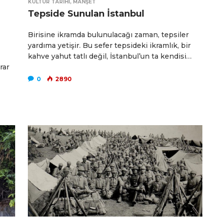
KÜLTÜR TARIHI
,
MANŞET
Tepside Sunulan İstanbul
Birisine ikramda bulunulacağı zaman, tepsiler
yardıma yetişir. Bu sefer tepsideki ikramlık, bir
kahve yahut tatlı değil, İstanbul’un ta kendisi…
rar
0
2890