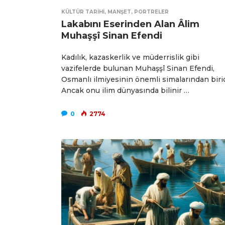
KÜLTÜR TARIHI
,
MANŞET
,
PORTRELER
Lakabını Eserinden Alan Âlim
Muhaşşî Sinan Efendi
Kadılık, kazaskerlik ve müderrislik gibi
vazifelerde bulunan Muhaşşî Sinan Efendi,
Osmanlı ilmiyesinin önemli simalarından birid
Ancak onu ilim dünyasında bilinir …
0
2774