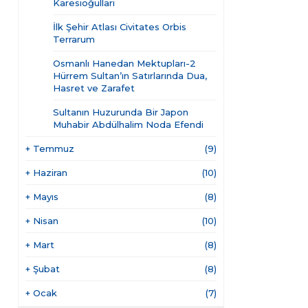
Karesioğulları
İlk Şehir Atlası Civitates Orbis
Terrarum
Osmanlı Hanedan Mektupları-2
Hürrem Sultan’ın Satırlarında Dua,
Hasret ve Zarafet
Sultanın Huzurunda Bir Japon
Muhabir Abdülhalim Noda Efendi
+
Temmuz
(9)
+
Haziran
(10)
+
Mayıs
(8)
+
Nisan
(10)
+
Mart
(8)
+
Şubat
(8)
+
Ocak
(7)