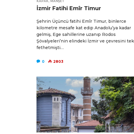
KAPAK
,
MANŞET
İzmir Fatihi Emîr Timur
Şehrin Üçüncü fatihi Emîr Timur, binlerce
kilometre mesafe kat edip Anadolu’ya kadar
gelmiş, Ege sahillerine uzanıp Rodos
Şövalyeleri’nin elindeki İzmir ve çevresini tek
fethetmişti…
0
2803