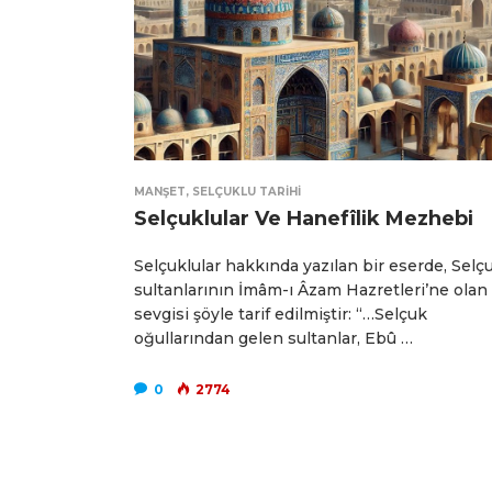
MANŞET
,
SELÇUKLU TARIHI
Selçuklular Ve Hanefîlik Mezhebi
Selçuklular hakkında yazılan bir eserde, Selç
sultanlarının İmâm-ı Âzam Hazretleri’ne olan
sevgisi şöyle tarif edilmiştir: “…Selçuk
oğullarından gelen sultanlar, Ebû …
0
2774