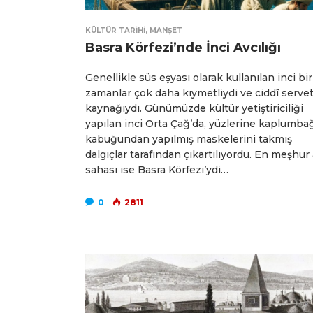
KÜLTÜR TARIHI
,
MANŞET
Basra Körfezi’nde İnci Avcılığı
Genellikle süs eşyası olarak kullanılan inci bir
zamanlar çok daha kıymetliydi ve ciddî serve
kaynağıydı. Günümüzde kültür yetiştiriciliği
yapılan inci Orta Çağ’da, yüzlerine kaplumba
kabuğundan yapılmış maskelerini takmış
dalgıçlar tarafından çıkartılıyordu. En meşhur
sahası ise Basra Körfezi’ydi…
0
2811