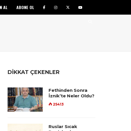
N AL
ABONE OL
DİKKAT ÇEKENLER
Fethinden Sonra
İznik’te Neler Oldu?
25413
Ruslar Sıcak