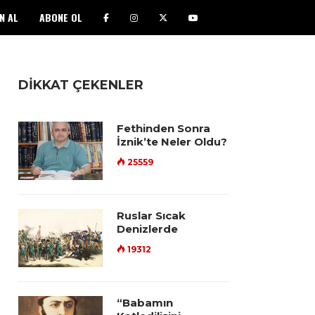
N AL
ABONE OL
DİKKAT ÇEKENLER
Fethinden Sonra
İznik’te Neler Oldu?
25559
Ruslar Sıcak
Denizlerde
19312
“Babamın