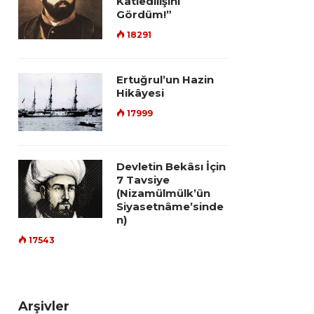
Katledilişini
Gördüm!”
18291
Ertuğrul’un Hazin
Hikâyesi
17999
Devletin Bekâsı İçin
7 Tavsiye
(Nizamülmülk’ün
Siyasetnâme’sinde
n)
17543
Arşivler