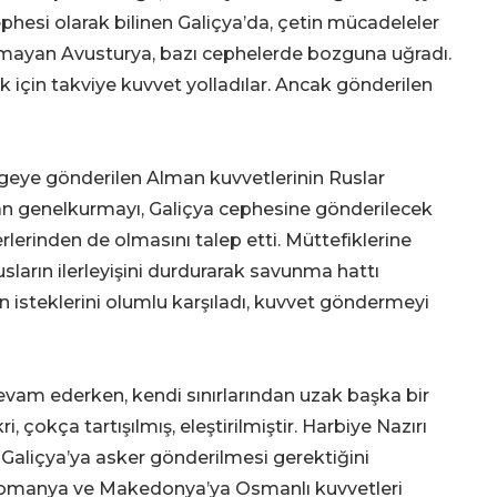
hesi olarak bilinen Galiçya’da, çetin mücadeleler
amayan Avusturya, bazı cephelerde bozguna uğradı.
k için takviye kuvvet yolladılar. Ancak gönderilen
eye gönderilen Alman kuvvetlerinin Ruslar
an genelkurmayı, Galiçya cephesine gönderilecek
lerinden de olmasını talep etti. Müttefiklerine
sların ilerleyişini durdurarak savunma hattı
n isteklerini olumlu karşıladı, kuvvet göndermeyi
vam ederken, kendi sınırlarından uzak başka bir
 çokça tartışılmış, eleştirilmiştir. Harbiye Nazırı
Galiçya’ya asker gönderilmesi gerektiğini
e Romanya ve Makedonya’ya Osmanlı kuvvetleri