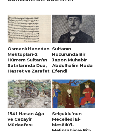
Osmanlı Hanedan
Sultanın
Mektupları-2
Huzurunda Bir
Hürrem Sultan’ın
Japon Muhabir
Satırlarında Dua,
Abdülhalim Noda
Hasret ve Zarafet
Efendi
1541 Hasan Ağa
Selçuklu’nun
ve Cezayir
Mecellesi El-
Müdaafası
Mesâilü’l-
Melikşâhiyye Fi’l-