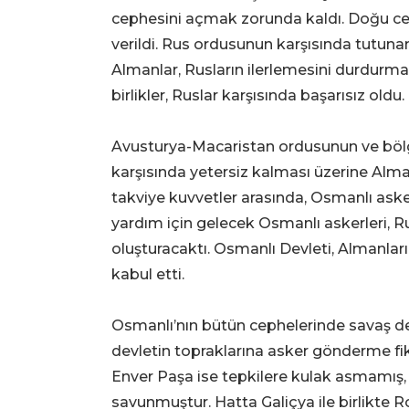
cephesini açmak zorunda kaldı. Doğu cep
verildi. Rus ordusunun karşısında tutun
Almanlar, Rusların ilerlemesini durdurma
birlikler, Ruslar karşısında başarısız oldu.
Avusturya-Macaristan ordusunun ve bölg
karşısında yetersiz kalması üzerine Alm
takviye kuvvetler arasında, Osmanlı asker
yardım için gelecek Osmanlı askerleri, Ru
oluşturacaktı. Osmanlı Devleti, Almanları
kabul etti.
Osmanlı’nın bütün cephelerinde savaş de
devletin topraklarına asker gönderme fikri,
Enver Paşa ise tepkilere kulak asmamış, 
savunmuştur. Hatta Galiçya ile birlikt