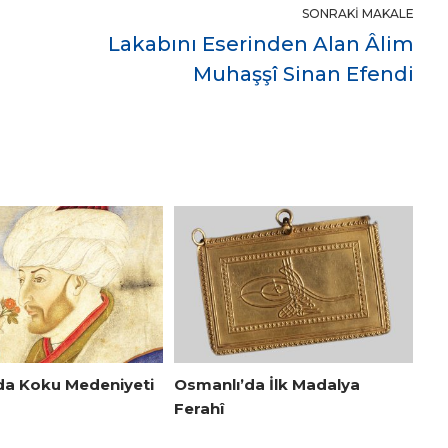
SONRAKI MAKALE
Lakabını Eserinden Alan Âlim
Muhaşşî Sinan Efendi
da Koku Medeniyeti
Osmanlı’da İlk Madalya
Ferahî