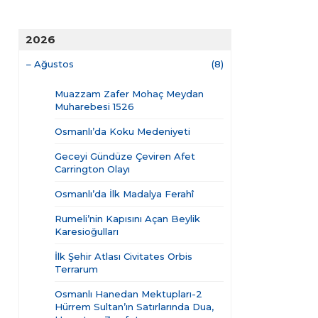
2026
–
Ağustos
(8)
Muazzam Zafer Mohaç Meydan
Muharebesi 1526
Osmanlı’da Koku Medeniyeti
Geceyi Gündüze Çeviren Afet
Carrington Olayı
Osmanlı’da İlk Madalya Ferahî
Rumeli’nin Kapısını Açan Beylik
Karesioğulları
İlk Şehir Atlası Civitates Orbis
Terrarum
Osmanlı Hanedan Mektupları-2
Hürrem Sultan’ın Satırlarında Dua,