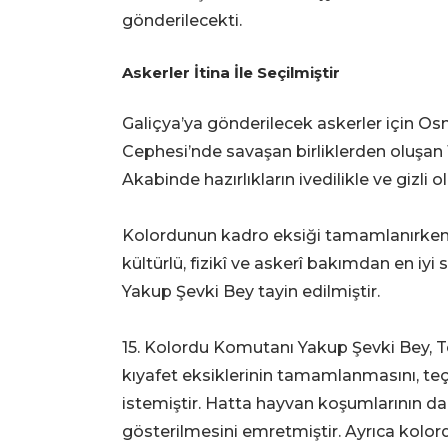
gönderilecekti.
Askerler İtina İle Seçilmiştir
Galiçya’ya gönderilecek askerler için O
Cephesi’nde savaşan birliklerden oluşan 
Akabinde hazırlıkların ivedilikle ve gizli o
Kolordunun kadro eksiği tamamlanırken 
kültürlü, fizikî ve askerî bakımdan en iyi
Yakup Şevki Bey tayin edilmiştir.
15. Kolordu Komutanı Yakup Şevki Bey, T
kıyafet eksiklerinin tamamlanmasını, te
istemiştir. Hatta hayvan koşumlarının 
gösterilmesini emretmiştir. Ayrıca kolo