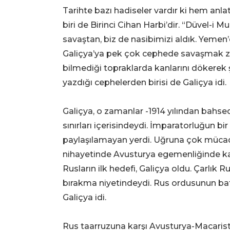
Tarihte bazı hadiseler vardır ki hem anl
biri de Birinci Cihan Harbi’dir. “Düvel-i 
savaştan, biz de nasibimizi aldık. Yemen’
Galiçya’ya pek çok cephede savaşmak zor
bilmediği topraklarda kanlarını dökerek
yazdığı cephelerden birisi de Galiçya idi.
Galiçya, o zamanlar -1914 yılından bahs
sınırları içerisindeydi. İmparatorluğun bi
paylaşılamayan yerdi. Uğruna çok mücadel
nihayetinde Avusturya egemenliğinde ka
Rusların ilk hedefi, Galiçya oldu. Çarlık Ru
bırakma niyetindeydi. Rus ordusunun bat
Galiçya idi.
Rus taarruzuna karşı Avusturya-Macarist