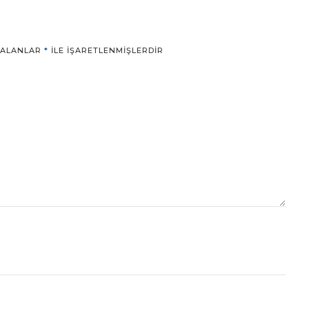
 ALANLAR
*
ILE IŞARETLENMIŞLERDIR