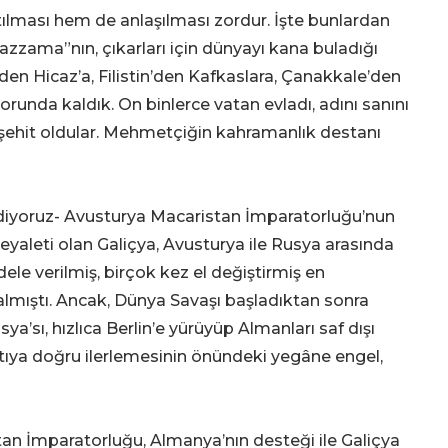
atılması hem de anlaşılması zordur. İşte bunlardan
Muazzama”nın, çıkarları için dünyayı kana buladığı
den Hicaz’a, Filistin’den Kafkaslara, Çanakkale’den
unda kaldık. On binlerce vatan evladı, adını sanını
 şehit oldular. Mehmetçiğin kahramanlık destanı
ediyoruz- Avusturya Macaristan İmparatorluğu’nun
r eyaleti olan Galiçya, Avusturya ile Rusya arasında
e verilmiş, birçok kez el değiştirmiş en
lmıştı. Ancak, Dünya Savaşı başladıktan sonra
sya’sı, hızlıca Berlin’e yürüyüp Almanları saf dışı
ıya doğru ilerlemesinin önündeki yegâne engel,
an İmparatorluğu, Almanya’nın desteği ile Galiçya