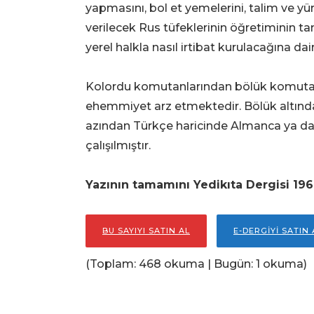
yapmasını, bol et yemelerini, talim ve yür
verilecek Rus tüfeklerinin öğretiminin t
yerel halkla nasıl irtibat kurulacağına dair
Kolordu komutanlarından bölük komutanl
ehemmiyet arz etmektedir. Bölük altında 
azından Türkçe haricinde Almanca ya da
çalışılmıştır.
Yazının tamamını Yedikıta Dergisi 196. 
BU SAYIYI SATIN AL
E-DERGİYİ SATIN 
(Toplam: 468 okuma | Bugün: 1 okuma)