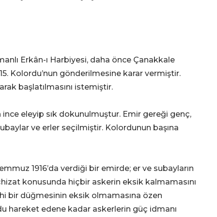
smanlı Erkân-ı Harbiyesi, daha önce Çanakkale
15. Kolordu’nun gönderilmesine karar vermiştir.
larak başlatılmasını istemiştir.
ince eleyip sık dokunulmuştur. Emir gereği genç,
 subaylar ve erler seçilmiştir. Kolordunun başına
emmuz 1916’da verdiği bir emirde; er ve subayların
çhizat konusunda hiçbir askerin eksik kalmamasını
dahi bir düğmesinin eksik olmamasına özen
rdu hareket edene kadar askerlerin güç idmanı