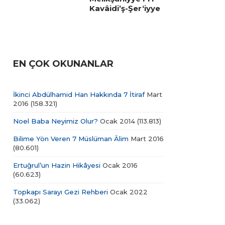
Kavâidi’ş-Şer‘iyye
EN ÇOK OKUNANLAR
İkinci Abdülhamid Han Hakkında 7 İtiraf
Mart
2016
(158.321)
Noel Baba Neyimiz Olur?
Ocak 2014
(113.813)
Bilime Yön Veren 7 Müslüman Âlim
Mart 2016
(80.601)
Ertuğrul’un Hazin Hikâyesi
Ocak 2016
(60.623)
Topkapı Sarayı Gezi Rehberi
Ocak 2022
(33.062)