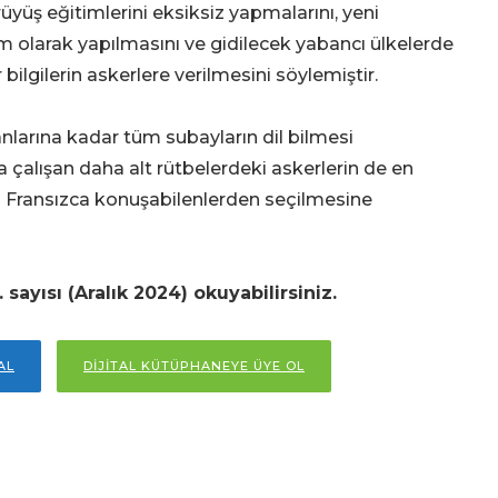
üyüş eğitimlerini eksiksiz yapmalarını, yeni
am olarak yapılmasını ve gidilecek yabancı ülkelerde
 bilgilerin askerlere verilmesini söylemiştir.
arına kadar tüm subayların dil bilmesi
çalışan daha alt rütbelerdeki askerlerin de en
 Fransızca konuşabilenlerden seçilmesine
sayısı (Aralık 2024) okuyabilirsiniz.
AL
DİJİTAL KÜTÜPHANEYE ÜYE OL