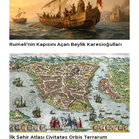
Rumeli’nin Kapısını Açan Beylik Karesioğulları
İlk Şehir Atlası Civitates Orbis Terrarum