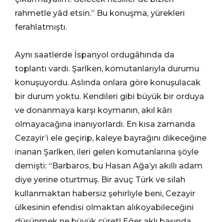
rahmetle yâd etsin.” Bu konuşma, yürekleri
ferahlatmıştı.
Aynı saatlerde İspanyol ordugâhında da
toplantı vardı. Şarlken, komutanlarıyla durumu
konuşuyordu. Aslında onlara göre konuşulacak
bir durum yoktu. Kendileri gibi büyük bir orduya
ve donanmaya karşı koymanın, akıl kârı
olmayacağına inanıyorlardı. En kısa zamanda
Cezayir’i ele geçirip, kaleye bayrağını dikeceğine
inanan Şarlken, ileri gelen komutanlarına şöyle
demişti: “Barbaros, bu Hasan Ağa’yı akıllı adam
diye yerine oturtmuş. Bir avuç Türk ve silah
kullanmaktan habersiz şehirliyle beni, Cezayir
ülkesinin efendisi olmaktan alıkoyabileceğini
düşünmek ne büyük cüret! Eğer aklı başında