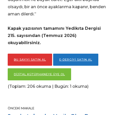
olsaydı, bir an önce ayaklarıma kapanır, benden
aman dilerdi.”
Kapak yazısının tamamını Yedikıta Dergisi
215. sayısından (Temmuz
2026)
okuyabilirsiniz.
BU SAYIYI SATIN AL
E-DERGİYİ SATIN AL
DİJİTAL KÜTÜPHANEYE ÜYE OL
(Toplam: 206 okuma | Bugün: 1 okuma)
ÖNCEKI MAKALE