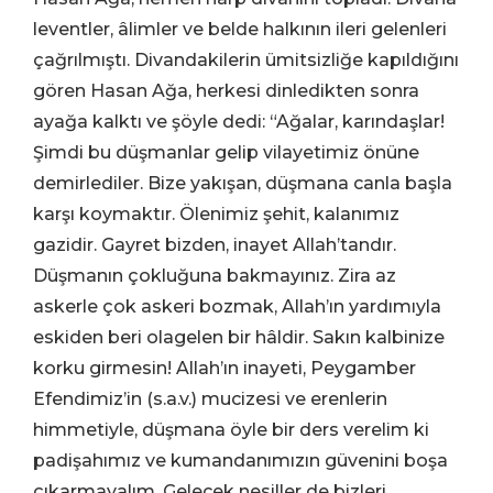
leventler, âlimler ve belde halkının ileri gelenleri
çağrılmıştı. Divandakilerin ümitsizliğe kapıldığını
gören Hasan Ağa, herkesi dinledikten sonra
ayağa kalktı ve şöyle dedi: “Ağalar, karındaşlar!
Şimdi bu düşmanlar gelip vilayetimiz önüne
demirlediler. Bize yakışan, düşmana canla başla
karşı koymaktır. Ölenimiz şehit, kalanımız
gazidir. Gayret bizden, inayet Allah’tandır.
Düşmanın çokluğuna bakmayınız. Zira az
askerle çok askeri bozmak, Allah’ın yardımıyla
eskiden beri olagelen bir hâldir. Sakın kalbinize
korku girmesin! Allah’ın inayeti, Peygamber
Efendimiz’in (s.a.v.) mucizesi ve erenlerin
himmetiyle, düşmana öyle bir ders verelim ki
padişahımız ve kumandanımızın güvenini boşa
çıkarmayalım. Gelecek nesiller de bizleri