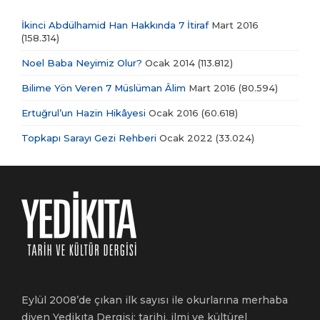
İkinci Abdülhamid Han Hakkında 7 İtiraf
Mart 2016
(158.314)
Noel Baba Neyimiz Olur?
Ocak 2014
(113.812)
Bilime Yön Veren 7 Müslüman Âlim
Mart 2016
(80.594)
Ertuğrul’un Hazin Hikâyesi
Ocak 2016
(60.618)
Topkapı Sarayı Gezi Rehberi
Ocak 2022
(33.024)
Eylül 2008’de çıkan ilk sayısı ile okurlarına merhaba
diyen Yedikıta Dergisi; tarihi, ilmi ve kültürel