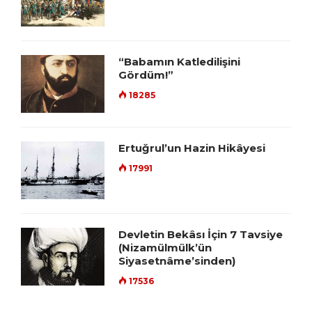
“Babamın Katledilişini
Gördüm!”
18285
Ertuğrul’un Hazin Hikâyesi
17991
Devletin Bekâsı İçin 7 Tavsiye
(Nizamülmülk’ün
Siyasetnâme’sinden)
17536