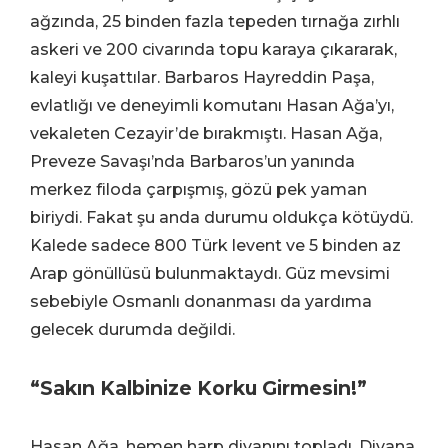
ağzında, 25 binden fazla tepeden tırnağa zırhlı
askeri ve 200 civarında topu karaya çıkararak,
kaleyi kuşattılar. Barbaros Hayreddin Paşa,
evlatlığı ve deneyimli komutanı Hasan Ağa’yı,
vekaleten Cezayir’de bırakmıştı. Hasan Ağa,
Preveze Savaşı’nda Barbaros’un yanında
merkez filoda çarpışmış, gözü pek yaman
biriydi. Fakat şu anda durumu oldukça kötüydü.
Kalede sadece 800 Türk levent ve 5 binden az
Arap gönüllüsü bulunmaktaydı. Güz mevsimi
sebebiyle Osmanlı donanması da yardıma
gelecek durumda değildi.
“Sakın Kalbinize Korku Girmesin!”
Hasan Ağa, hemen harp divanını topladı. Divana