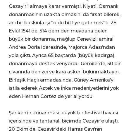
Cezayir’i almaya karar vermişti. Niyeti, Osmanlı
donanmasının uzakta olmasını da fırsat bilerek,
ani bir baskınla işi “oldu bittiye getirmek”ti. 28
Eylül 1541’de, 514 gemiden meydana gelen
büyük bir donanma, mağlup Cenevizli amiral
Andrea Doria idaresinde, Majorca Adası’ndan
yola çıktı. Ayrıca 65 baştarda (büyük kadırga),
donanmaya destek veriyordu. Gemilerde, 50 bin
civarında denizci ve kara askeri bulunmaktaydı.
Birleşik Haçlı armadasında, Güney Amerika’yı
istila ederek Aztek ve İnka medeniyetlerini yok
eden Hernan Cortez de yer alıyordu.
Şarlken’in donanması, büyük bir festival havası
içerisinde ve tantanalı biçimde Cezayir’e ulaştı.
20 Ekim’de, Cezayir’deki Harraş Çayı’nın