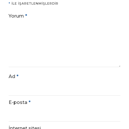
*
ILE IŞARETLENMIŞLERDIR
Yorum
*
Ad
*
E-posta
*
İnternet sitesi