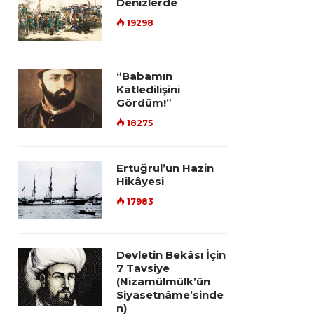
Denizlerde
19298
“Babamın
Katledilişini
Gördüm!”
18275
Ertuğrul’un Hazin
Hikâyesi
17983
Devletin Bekâsı İçin
7 Tavsiye
(Nizamülmülk’ün
Siyasetnâme’sinde
n)