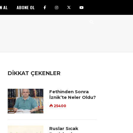
N AL
ABONE OL
DİKKAT ÇEKENLER
Fethinden Sonra
İznik’te Neler Oldu?
25400
Ruslar Sıcak