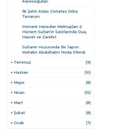
Karesioğulları
İlk Şehir Atlası Civitates Orbis
Terrarum
Osmanlı Hanedan Mektupları-2
Hürrem Sultan’ın Satırlarında Dua,
Hasret ve Zarafet
Sultanın Huzurunda Bir Japon
Muhabir Abdülhalim Noda Efendi
+
Temmuz
(9)
+
Haziran
(10)
+
Mayıs
(8)
+
Nisan
(10)
+
Mart
(8)
+
Şubat
(8)
+
Ocak
(7)