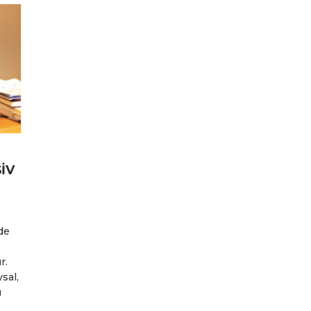
İV
de
r.
sal,
u