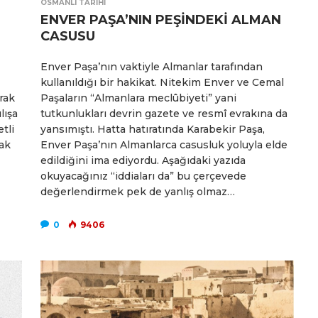
OSMANLI TARIHI
ENVER PAŞA’NIN PEŞİNDEKİ ALMAN
CASUSU
Enver Paşa’nın vaktiyle Almanlar tarafından
kullanıldığı bir hakikat. Nitekim Enver ve Cemal
rak
Paşaların “Almanlara meclûbiyeti” yani
lışa
tutkunlukları devrin gazete ve resmî evrakına da
tli
yansımıştı. Hatta hatıratında Karabekir Paşa,
ak
Enver Paşa’nın Almanlarca casusluk yoluyla elde
edildiğini ima ediyordu. Aşağıdaki yazıda
okuyacağınız “iddiaları da” bu çerçevede
değerlendirmek pek de yanlış olmaz…
0
9406