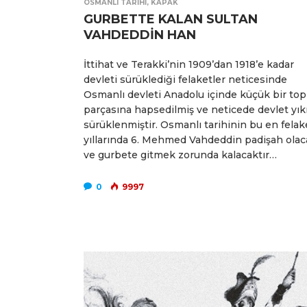
OSMANLI TARIHI
,
KAPAK
GURBETTE KALAN SULTAN
VAHDEDDİN HAN
İttihat ve Terakki’nin 1909’dan 1918’e kadar
devleti sürüklediği felaketler neticesinde
Osmanlı devleti Anadolu içinde küçük bir top
parçasına hapsedilmiş ve neticede devlet yıkı
sürüklenmiştir. Osmanlı tarihinin bu en felake
yıllarında 6. Mehmed Vahdeddin padişah olac
ve gurbete gitmek zorunda kalacaktır…
0
9997