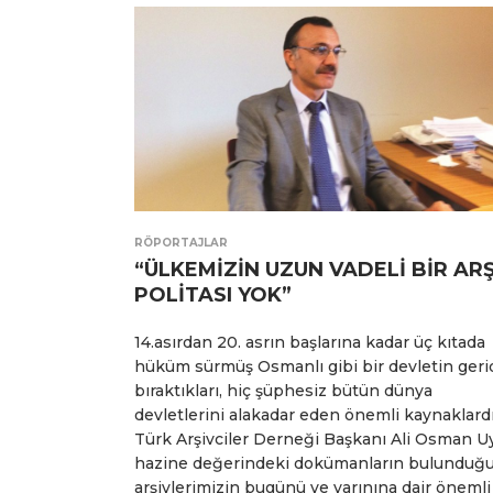
RÖPORTAJLAR
“ÜLKEMİZİN UZUN VADELİ BİR ARŞ
POLİTASI YOK”
14.asırdan 20. asrın başlarına kadar üç kıtada
hüküm sürmüş Osmanlı gibi bir devletin geri
bıraktıkları, hiç şüphesiz bütün dünya
devletlerini alakadar eden önemli kaynaklardı
Türk Arşivciler Derneği Başkanı Ali Osman Uy
hazine değerindeki dokümanların bulunduğ
arşivlerimizin bugünü ve yarınına dair önemli