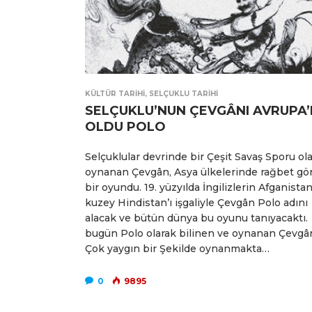
KÜLTÜR TARIHI
,
SELÇUKLU TARIHI
SELÇUKLU’NUN ÇEVGÂNI AVRUPA
OLDU POLO
Selçuklular devrinde bir Çeşit Savaş Sporu ol
oynanan Çevgân, Asya ülkelerinde rağbet gö
bir oyundu. 19. yüzyılda İngilizlerin Afganista
kuzey Hindistan’ı işgaliyle Çevgân Polo adını
alacak ve bütün dünya bu oyunu tanıyacaktı.
bugün Polo olarak bilinen ve oynanan Çevgâ
Çok yaygın bir Şekilde oynanmakta…
0
9895