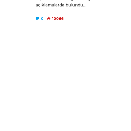
açıklamalarda bulundu…
0
10066