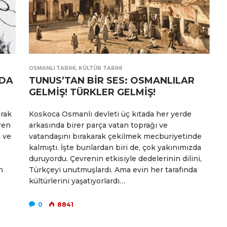
OSMANLI TARIHI
,
KÜLTÜR TARIHI
’DA
TUNUS’TAN BİR SES: OSMANLILAR
GELMİŞ! TÜRKLER GELMİŞ!
arak
Koskoca Osmanlı devleti üç kıtada her yerde
ren
arkasında birer parça vatan toprağı ve
n ve
vatandaşını bırakarak çekilmek mecburiyetinde
kalmıştı. İşte bunlardan biri de, çok yakınımızda
duruyordu. Çevrenin etkisiyle dedelerinin dilini,
n
Türkçeyi unutmuşlardı. Ama evin her tarafında
kültürlerini yaşatıyorlardı…
0
8841