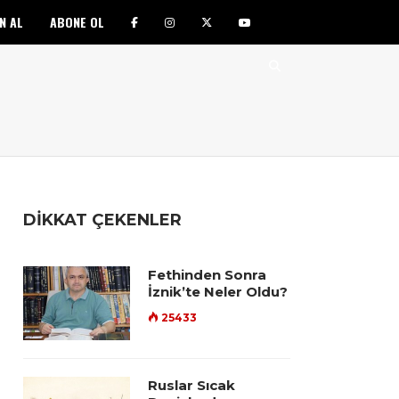
N AL
ABONE OL
DİKKAT ÇEKENLER
Fethinden Sonra
İznik’te Neler Oldu?
25433
Ruslar Sıcak