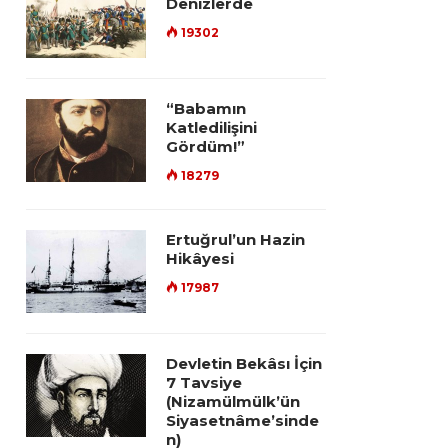
Denizlerde
19302
“Babamın
Katledilişini
Gördüm!”
18279
Ertuğrul’un Hazin
Hikâyesi
17987
Devletin Bekâsı İçin
7 Tavsiye
(Nizamülmülk’ün
Siyasetnâme’sinde
n)