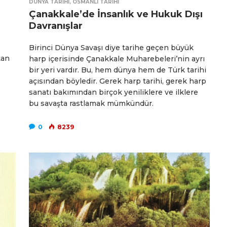
DÜNYA TARIHI
,
OSMANLI TARIHI
Çanakkale’de İnsanlık ve Hukuk Dışı
Davranışlar
Birinci Dünya Savaşı diye tarihe geçen büyük
kan
harp içerisinde Çanakkale Muharebeleri’nin ayrı
bir yeri vardır. Bu, hem dünya hem de Türk tarihi
açısından böyledir. Gerek harp tarihi, gerek harp
sanatı bakımından birçok yeniliklere ve ilklere
bu savaşta rastlamak mümkündür.
0
8239