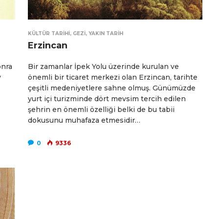
KÜLTÜR TARIHI
,
GEZI
,
YAKIN TARIH
Erzincan
onra
Bir zamanlar İpek Yolu üzerinde kurulan ve
y
önemli bir ticaret merkezi olan Erzincan, tarihte
çeşitli medeniyetlere sahne olmuş. Günümüzde
yurt içi turizminde dört mevsim tercih edilen
şehrin en önemli özelliği belki de bu tabii
dokusunu muhafaza etmesidir…
0
9336