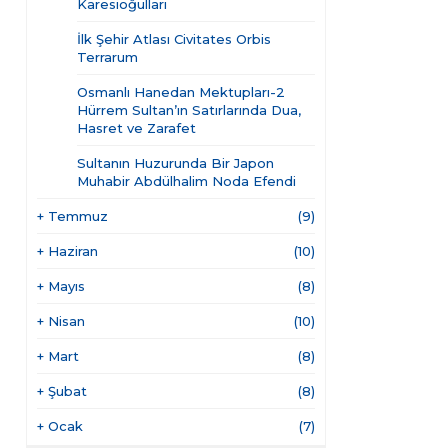
Karesioğulları
İlk Şehir Atlası Civitates Orbis
Terrarum
Osmanlı Hanedan Mektupları-2
Hürrem Sultan’ın Satırlarında Dua,
Hasret ve Zarafet
Sultanın Huzurunda Bir Japon
Muhabir Abdülhalim Noda Efendi
+
Temmuz
(9)
+
Haziran
(10)
+
Mayıs
(8)
+
Nisan
(10)
+
Mart
(8)
+
Şubat
(8)
+
Ocak
(7)