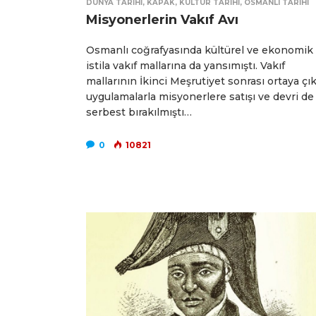
DÜNYA TARIHI
,
KAPAK
,
KÜLTÜR TARIHI
,
OSMANLI TARIHI
Misyonerlerin Vakıf Avı
Osmanlı coğrafyasında kültürel ve ekonomik
istila vakıf mallarına da yansımıştı. Vakıf
mallarının İkinci Meşrutiyet sonrası ortaya çı
uygulamalarla misyonerlere satışı ve devri de
serbest bırakılmıştı…
0
10821