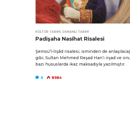
KÜLTÜR TARIHI
,
OSMANLI TARIHI
Padişaha Nasihat Risalesi
Şemsü’l-İrşâd risalesi, isminden de anlaşılaca
gibi, Sultan Mehmed Reşad Han’ı irşad ve on
bazı hususlarda ikaz maksadıyla yazılmıştır.
0
8984