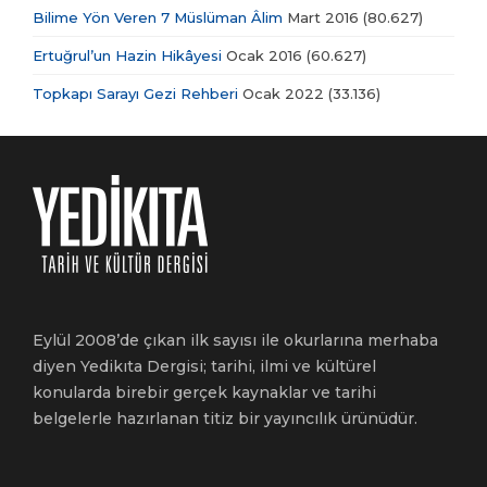
Bilime Yön Veren 7 Müslüman Âlim
Mart 2016
(80.627)
Ertuğrul’un Hazin Hikâyesi
Ocak 2016
(60.627)
Topkapı Sarayı Gezi Rehberi
Ocak 2022
(33.136)
Eylül 2008’de çıkan ilk sayısı ile okurlarına merhaba
diyen Yedikıta Dergisi; tarihi, ilmi ve kültürel
konularda birebir gerçek kaynaklar ve tarihi
belgelerle hazırlanan titiz bir yayıncılık ürünüdür.