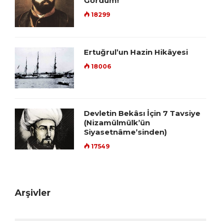
Gördüm!”
18299
Ertuğrul’un Hazin Hikâyesi
18006
Devletin Bekâsı İçin 7 Tavsiye
(Nizamülmülk’ün
Siyasetnâme’sinden)
17549
Arşivler