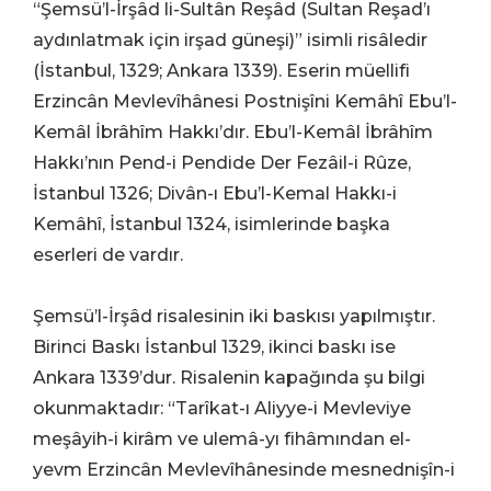
“Şemsü’l-İrşâd li-Sultân Reşâd (Sultan Reşad’ı
aydınlatmak için irşad güneşi)” isimli risâledir
(İstanbul, 1329; Ankara 1339). Eserin müellifi
Erzincân Mevlevîhânesi Postnişîni Kemâhî Ebu’l-
Kemâl İbrâhîm Hakkı’dır. Ebu’l-Kemâl İbrâhîm
Hakkı’nın Pend-i Pendide Der Fezâil-i Rûze,
İstanbul 1326; Divân-ı Ebu’l-Kemal Hakkı-i
Kemâhî, İstanbul 1324, isimlerinde başka
eserleri de vardır.
Şemsü’l-İrşâd risalesinin iki baskısı yapılmıştır.
Birinci Baskı İstanbul 1329, ikinci baskı ise
Ankara 1339’dur. Risalenin kapağında şu bilgi
okunmaktadır: “Tarîkat-ı Aliyye-i Mevleviye
meşâyih-i kirâm ve ulemâ-yı fihâmından el-
yevm Erzincân Mevlevîhânesinde mesnednişîn-i