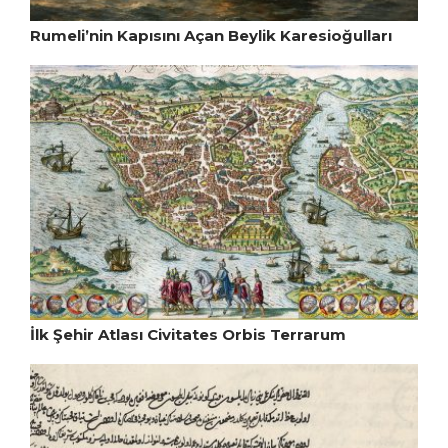
Rumeli’nin Kapısını Açan Beylik Karesioğulları
İlk Şehir Atlası Civitates Orbis Terrarum