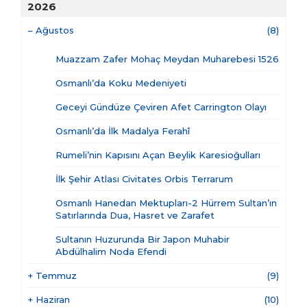
2026
–
Ağustos
(8)
Muazzam Zafer Mohaç Meydan Muharebesi 1526
Osmanlı’da Koku Medeniyeti
Geceyi Gündüze Çeviren Afet Carrington Olayı
Osmanlı’da İlk Madalya Ferahî
Rumeli’nin Kapısını Açan Beylik Karesioğulları
İlk Şehir Atlası Civitates Orbis Terrarum
Osmanlı Hanedan Mektupları-2 Hürrem Sultan’ın
Satırlarında Dua, Hasret ve Zarafet
Sultanın Huzurunda Bir Japon Muhabir
Abdülhalim Noda Efendi
+
Temmuz
(9)
+
Haziran
(10)