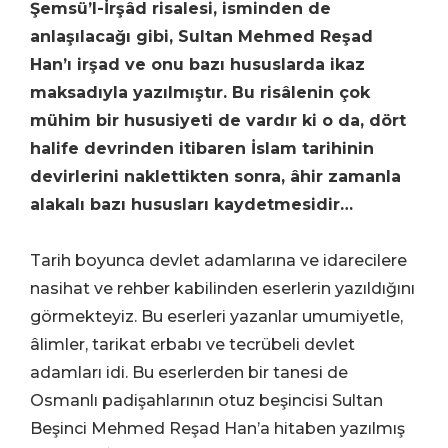
Şemsü’l-İrşâd risalesi, isminden de
anlaşılacağı gibi, Sultan Mehmed Reşad
Han’ı irşad ve onu bazı hususlarda ikaz
maksadıyla yazılmıştır. Bu risâlenin çok
mühim bir hususiyeti de vardır ki o da, dört
halife devrinden itibaren İslam tarihinin
devirlerini naklettikten sonra, âhir zamanla
alakalı bazı hususları kaydetmesidir…
Tarih boyunca devlet adamlarına ve idarecilere
nasihat ve rehber kabilinden eserlerin yazıldığını
görmekteyiz. Bu eserleri yazanlar umumiyetle,
âlimler, tarikat erbabı ve tecrübeli devlet
adamları idi. Bu eserlerden bir tanesi de
Osmanlı padişahlarının otuz beşincisi Sultan
Beşinci Mehmed Reşad Han’a hitaben yazılmış