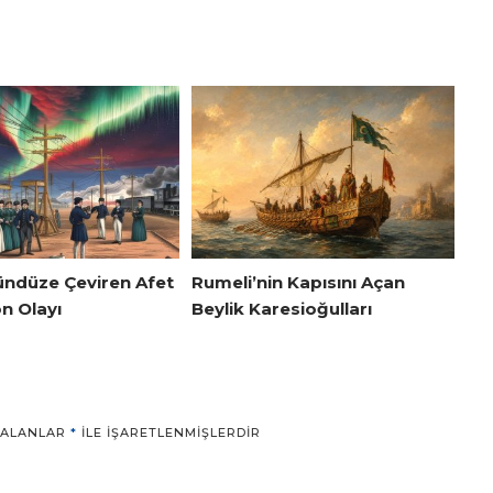
ündüze Çeviren Afet
Rumeli’nin Kapısını Açan
n Olayı
Beylik Karesioğulları
 ALANLAR
*
ILE IŞARETLENMIŞLERDIR