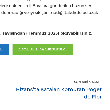
elere nakledilirdi. Buralara gönderilen buzun sert
r, donmadığı ve iyi sıkıştırılmadığı takdirde bu uzak
. sayısından (Temmuz 2025) okuyabilirsiniz.
AL
DİJİTAL KÜTÜPHANEYE ÜYE OL
SONRAKI MAKALE
Bizans’ta Katalan Komutan Roger
de Flor