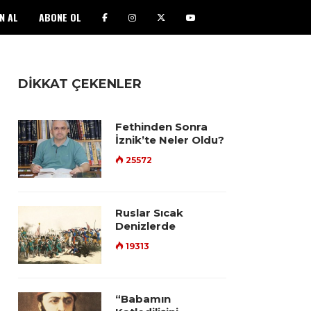
N AL
ABONE OL
DİKKAT ÇEKENLER
Fethinden Sonra
İznik’te Neler Oldu?
25572
Ruslar Sıcak
Denizlerde
19313
“Babamın