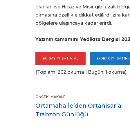
olanları ise Hicaz ve Mısır gibi uzak bölg
olmasına özellikle dikkat edilirdi; zira ka
bölgelere ulaşıncaya kadar erirdi.
Yazının tamamını Yedikıta Dergisi 203
BU SAYIYI SATIN AL
E-DERGİYİ SATIN 
(Toplam: 262 okuma | Bugün: 1 okuma)
ÖNCEKI MAKALE
Ortamahalle’den Ortahisar’a
Trabzon Günlüğü