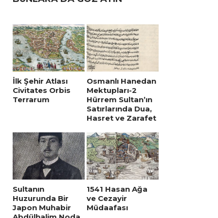
İlk Şehir Atlası
Osmanlı Hanedan
Civitates Orbis
Mektupları-2
Terrarum
Hürrem Sultan’ın
Satırlarında Dua,
Hasret ve Zarafet
Sultanın
1541 Hasan Ağa
Huzurunda Bir
ve Cezayir
Japon Muhabir
Müdaafası
Abdülhalim Noda