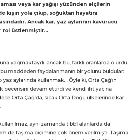
aması veya kar yağışı yüzünden elçilerin
e kışın yola çıkıp, soğuktan hayatını
asındadır. Ancak kar, yaz aylarının kavurucu
r rol üstlenmiştir…
ğuna yağmaktaydı; ancak bu, farklı oranlarda olurdu.
ar bu maddeden faydalanmanın bir yolunu buldular:
yaz aylarında kullanmak… Öyle ki, Orta Çağ’ın
k becerisini devam ettirdi ve kendi ihtiyacına
ylece Orta Çağ’da, sıcak Orta Doğu ülkelerinde kar
.
ullanılmaz, aynı zamanda tıbbî alanlarda da
em de taşıma biçimine çok önem verilmişti. Taşıma