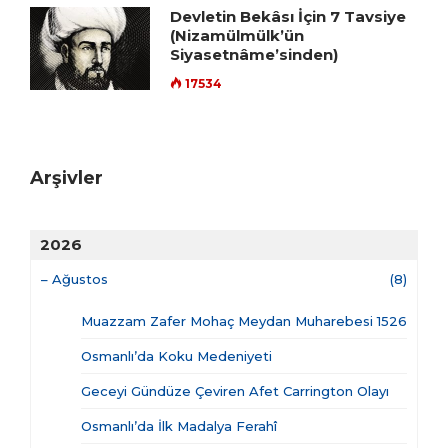
Devletin Bekâsı İçin 7 Tavsiye
(Nizamülmülk’ün
Siyasetnâme’sinden)
17534
Arşivler
2026
–
Ağustos
(8)
Muazzam Zafer Mohaç Meydan Muharebesi 1526
Osmanlı’da Koku Medeniyeti
Geceyi Gündüze Çeviren Afet Carrington Olayı
Osmanlı’da İlk Madalya Ferahî