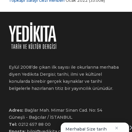
Topkapı Sarayı Gezi Rehberi
Ocak 2022
(33.008)
Eylül 2008’de çıkan ilk sayısı ile okurlarına merhaba
diyen Yedikıta Dergisi; tarihi, ilmi ve kültürel
konularda birebir gerçek kaynaklar ve tarihi
belgelerle hazırlanan titiz bir yayıncılık ürünüdür.
Adres:
Bağlar Mah. Mimar Sinan Cad. No: 54
Güneşli - Bağcılar / İSTANBUL
Tel:
0212 657 88 00
×
Merhaba! Size tarih
Eposta:
bilgi@yedikita.com.tr