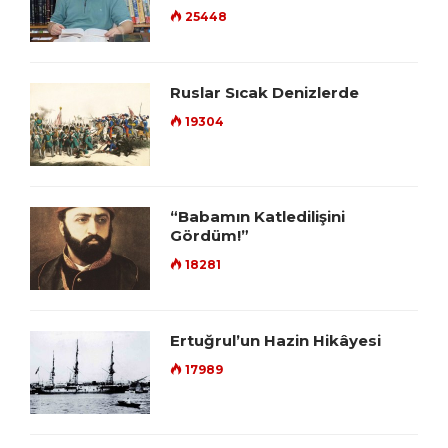
25448
Ruslar Sıcak Denizlerde
19304
“Babamın Katledilişini
Gördüm!”
18281
Ertuğrul’un Hazin Hikâyesi
17989