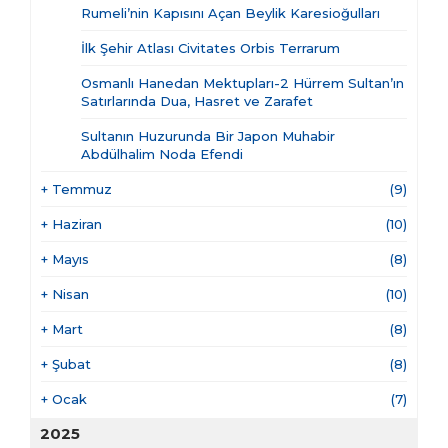
Rumeli’nin Kapısını Açan Beylik Karesioğulları
İlk Şehir Atlası Civitates Orbis Terrarum
Osmanlı Hanedan Mektupları-2 Hürrem Sultan’ın
Satırlarında Dua, Hasret ve Zarafet
Sultanın Huzurunda Bir Japon Muhabir
Abdülhalim Noda Efendi
+
Temmuz
(9)
+
Haziran
(10)
+
Mayıs
(8)
+
Nisan
(10)
+
Mart
(8)
+
Şubat
(8)
+
Ocak
(7)
2025