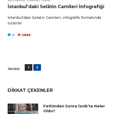
İNFOGRAFIK
,
OSMANLI TARIHI
İstanbul’daki Selâtin Camileri İnfografiği
İstanbul’daki Selatin Camileri, infografik formatında
sizlerle!
0
2886
Yazı
1
2
ÖNCEKI
sayfalaması
DİKKAT ÇEKENLER
Fethinden Sonra İznik’te Neler
Oldu?