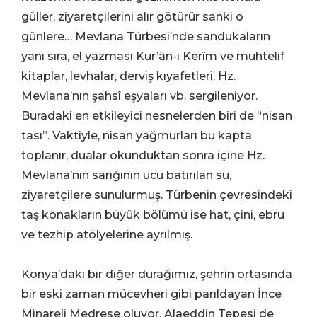
güller, ziyaretçilerini alır götürür sanki o
günlere… Mevlana Türbesi’nde sandukaların
yanı sıra, el yazması Kur’ân-ı Kerîm ve muhtelif
kitaplar, levhalar, derviş kıyafetleri, Hz.
Mevlana’nın şahsî eşyaları vb. sergileniyor.
Buradaki en etkileyici nesnelerden biri de “nisan
tası”. Vaktiyle, nisan yağmurları bu kapta
toplanır, dualar okunduktan sonra içine Hz.
Mevlana’nın sarığının ucu batırılan su,
ziyaretçilere sunulurmuş. Türbenin çevresindeki
taş konakların büyük bölümü ise hat, çini, ebru
ve tezhip atölyelerine ayrılmış.
Konya’daki bir diğer durağımız, şehrin ortasında
bir eski zaman mücevheri gibi parıldayan İnce
Minareli Medrese oluyor. Alaeddin Tepesi de