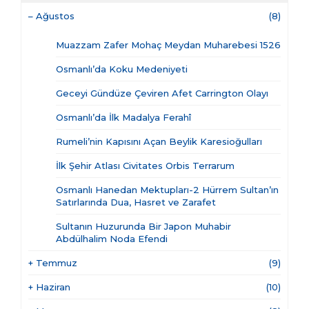
–
Ağustos
(8)
Muazzam Zafer Mohaç Meydan Muharebesi 1526
Osmanlı’da Koku Medeniyeti
Geceyi Gündüze Çeviren Afet Carrington Olayı
Osmanlı’da İlk Madalya Ferahî
Rumeli’nin Kapısını Açan Beylik Karesioğulları
İlk Şehir Atlası Civitates Orbis Terrarum
Osmanlı Hanedan Mektupları-2 Hürrem Sultan’ın
Satırlarında Dua, Hasret ve Zarafet
Sultanın Huzurunda Bir Japon Muhabir
Abdülhalim Noda Efendi
+
Temmuz
(9)
+
Haziran
(10)