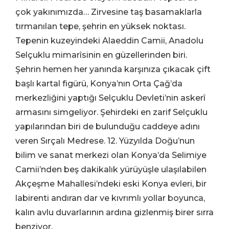
çok yakınımızda… Zirvesine taş basamaklarla
tırmanılan tepe, şehrin en yüksek noktası.
Tepenin kuzeyindeki Alaeddin Camii, Anadolu
Selçuklu mimarîsinin en güzellerinden biri.
Şehrin hemen her yanında karşınıza çıkacak çift
başlı kartal figürü, Konya’nın Orta Çağ’da
merkezliğini yaptığı Selçuklu Devleti’nin askerî
armasını simgeliyor. Şehirdeki en zarif Selçuklu
yapılarından biri de bulunduğu caddeye adını
veren Sırçalı Medrese. 12. Yüzyılda Doğu’nun
bilim ve sanat merkezi olan Konya’da Selimiye
Camii’nden beş dakikalık yürüyüşle ulaşılabilen
Akçeşme Mahallesi’ndeki eski Konya evleri, bir
labirenti andıran dar ve kıvrımlı yollar boyunca,
kalın avlu duvarlarının ardına gizlenmiş birer sırra
benziyor.