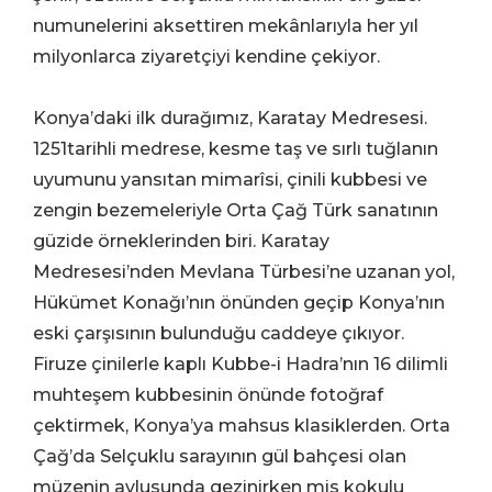
numunelerini aksettiren mekânlarıyla her yıl
milyonlarca ziyaretçiyi kendine çekiyor.
Konya’daki ilk durağımız, Karatay Medresesi.
1251tarihli medrese, kesme taş ve sırlı tuğlanın
uyumunu yansıtan mimarîsi, çinili kubbesi ve
zengin bezemeleriyle Orta Çağ Türk sanatının
güzide örneklerinden biri. Karatay
Medresesi’nden Mevlana Türbesi’ne uzanan yol,
Hükümet Konağı’nın önünden geçip Konya’nın
eski çarşısının bulunduğu caddeye çıkıyor.
Firuze çinilerle kaplı Kubbe-i Hadra’nın 16 dilimli
muhteşem kubbesinin önünde fotoğraf
çektirmek, Konya’ya mahsus klasiklerden. Orta
Çağ’da Selçuklu sarayının gül bahçesi olan
müzenin avlusunda gezinirken mis kokulu