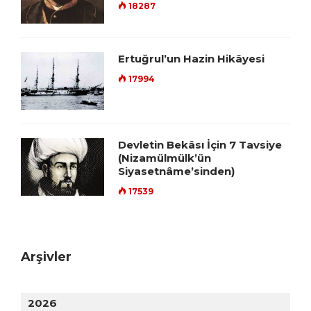
18287
Ertuğrul’un Hazin Hikâyesi
17994
Devletin Bekâsı İçin 7 Tavsiye
(Nizamülmülk’ün
Siyasetnâme’sinden)
17539
Arşivler
2026