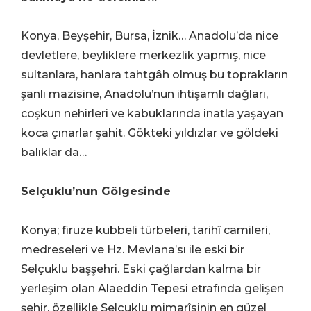
Konya, Beyşehir, Bursa, İznik… Anadolu’da nice
devletlere, beyliklere merkezlik yapmış, nice
sultanlara, hanlara tahtgâh olmuş bu toprakların
şanlı mazisine, Anadolu’nun ihtişamlı dağları,
coşkun nehirleri ve kabuklarında inatla yaşayan
koca çınarlar şahit. Gökteki yıldızlar ve göldeki
balıklar da…
Selçuklu’nun Gölgesinde
Konya; firuze kubbeli türbeleri, tarihî camileri,
medreseleri ve Hz. Mevlana’sı ile eski bir
Selçuklu başşehri. Eski çağlardan kalma bir
yerleşim olan Alaeddin Tepesi etrafında gelişen
şehir, özellikle Selçuklu mimarîsinin en güzel