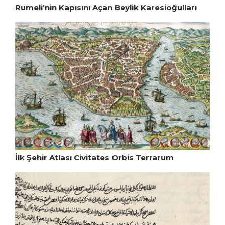
Rumeli’nin Kapısını Açan Beylik Karesioğulları
İlk Şehir Atlası Civitates Orbis Terrarum