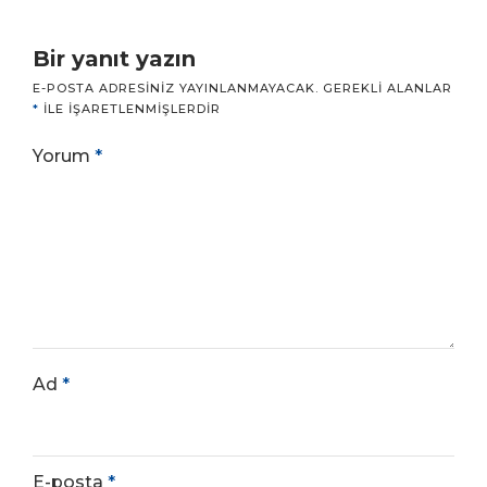
Bir yanıt yazın
E-POSTA ADRESINIZ YAYINLANMAYACAK.
GEREKLI ALANLAR
*
ILE IŞARETLENMIŞLERDIR
Yorum
*
Ad
*
E-posta
*