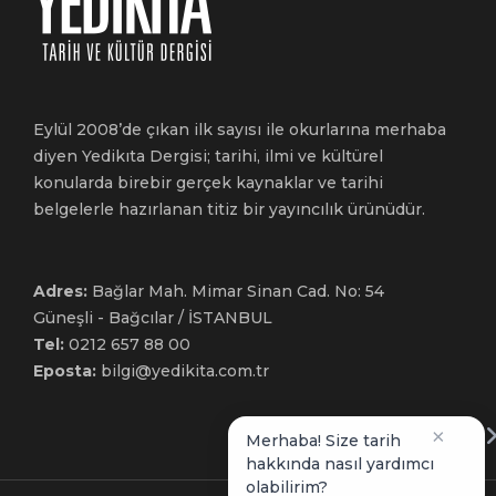
Eylül 2008’de çıkan ilk sayısı ile okurlarına merhaba
diyen Yedikıta Dergisi; tarihi, ilmi ve kültürel
konularda birebir gerçek kaynaklar ve tarihi
belgelerle hazırlanan titiz bir yayıncılık ürünüdür.
Adres:
Bağlar Mah. Mimar Sinan Cad. No: 54
Güneşli - Bağcılar / İSTANBUL
Tel:
0212 657 88 00
Eposta:
bilgi@yedikita.com.tr
×
Merhaba! Size tarih
hakkında nasıl yardımcı
olabilirim?