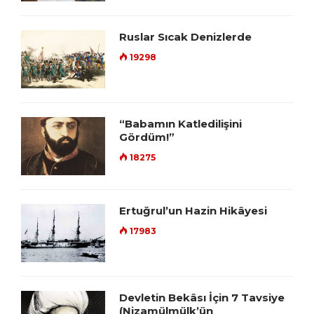
Ruslar Sıcak Denizlerde
19298
“Babamın Katledilişini
Gördüm!”
18275
Ertuğrul’un Hazin Hikâyesi
17983
Devletin Bekâsı İçin 7 Tavsiye
(Nizamülmülk’ün