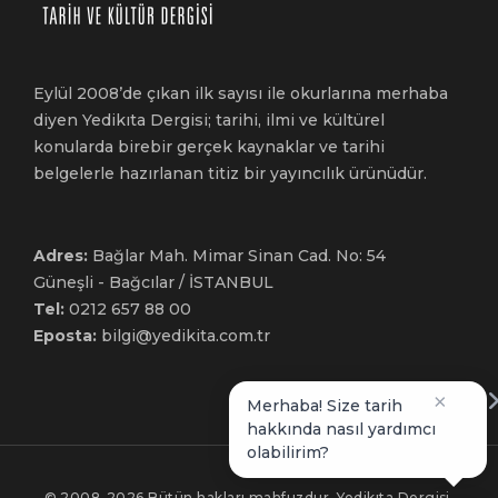
Eylül 2008’de çıkan ilk sayısı ile okurlarına merhaba
diyen Yedikıta Dergisi; tarihi, ilmi ve kültürel
konularda birebir gerçek kaynaklar ve tarihi
belgelerle hazırlanan titiz bir yayıncılık ürünüdür.
Adres:
Bağlar Mah. Mimar Sinan Cad. No: 54
Güneşli - Bağcılar / İSTANBUL
Tel:
0212 657 88 00
Eposta:
bilgi@yedikita.com.tr
×
Merhaba! Size tarih
hakkında nasıl yardımcı
olabilirim?
© 2008-2026 Bütün hakları mahfuzdur. Yedikıta Dergisi,