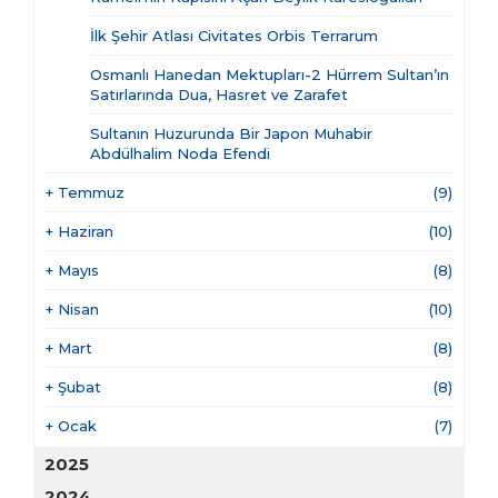
İlk Şehir Atlası Civitates Orbis Terrarum
Osmanlı Hanedan Mektupları-2 Hürrem Sultan’ın
Satırlarında Dua, Hasret ve Zarafet
Sultanın Huzurunda Bir Japon Muhabir
Abdülhalim Noda Efendi
+
Temmuz
(9)
+
Haziran
(10)
+
Mayıs
(8)
+
Nisan
(10)
+
Mart
(8)
+
Şubat
(8)
+
Ocak
(7)
2025
2024