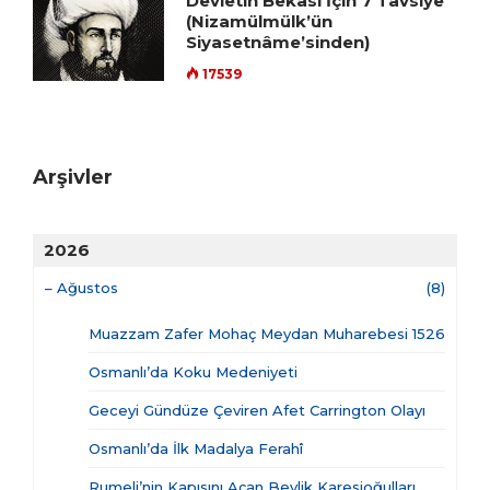
Devletin Bekâsı İçin 7 Tavsiye
(Nizamülmülk’ün
Siyasetnâme’sinden)
17539
Arşivler
2026
–
Ağustos
(8)
Muazzam Zafer Mohaç Meydan Muharebesi 1526
Osmanlı’da Koku Medeniyeti
Geceyi Gündüze Çeviren Afet Carrington Olayı
Osmanlı’da İlk Madalya Ferahî
Rumeli’nin Kapısını Açan Beylik Karesioğulları