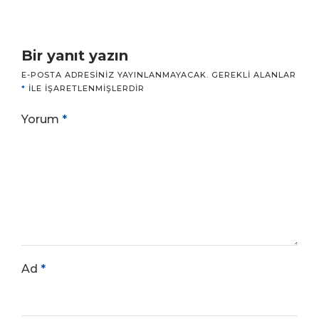
Bir yanıt yazın
E-POSTA ADRESINIZ YAYINLANMAYACAK.
GEREKLI ALANLAR
*
ILE IŞARETLENMIŞLERDIR
Yorum
*
Ad
*