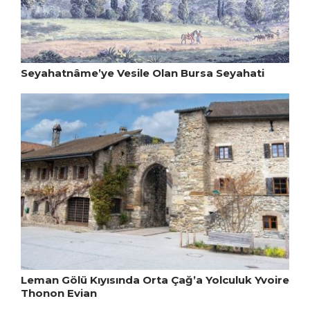
Seyahatnâme’ye Vesile Olan Bursa Seyahati
Leman Gölü Kıyısında Orta Çağ’a Yolculuk Yvoire
Thonon Evian