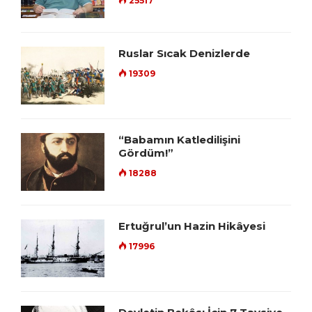
25517
Ruslar Sıcak Denizlerde
19309
“Babamın Katledilişini
Gördüm!”
18288
Ertuğrul’un Hazin Hikâyesi
17996