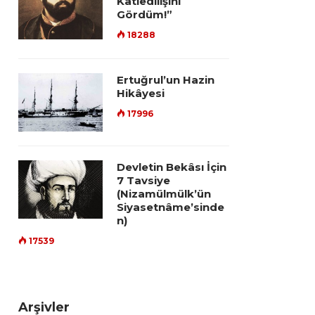
Katledilişini
Gördüm!”
18288
Ertuğrul’un Hazin
Hikâyesi
17996
Devletin Bekâsı İçin
7 Tavsiye
(Nizamülmülk’ün
Siyasetnâme’sinde
n)
17539
Arşivler