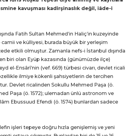
smine kavuşması kadirşinaslık değil, iâde-i
ışında Fatih Sultan Mehmed’in Haliç’in kuzeyinde
 camii ve külliyesi, burada büyük bir yerleşim
ede etkili olmuştur. Zamanla nefs-i İstanbul dışında
den biri olan Eyüp kazasında (günümüzde ilçe)
 el-Ensârî’nin (vef. 669) türbesi civarı, devlet ricali
özellikle ilmiye kökenli şahsiyetlerin de tercihen
tur. Devlet ricalinden Sokullu Mehmed Paşa (ö.
hmed Paşa (ö. 1572); ulemadan ünlü astronom ve
islâm Ebussuud Efendi (ö. 1574) bunlardan sadece
fin işleri tepeye doğru hızla genişlemiş ve yeni
mti ortaya çıkmıştır. Bunlardan biri de 15 ve 16.