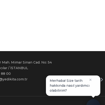
r Mah. Mimar Sinan Cad. No: 54
ğcılar / İSTANBUL
 88 00
i@yedikita.com.tr
×
Merhaba! Size tarih
hakkında nasıl yardımcı
olabilirim?