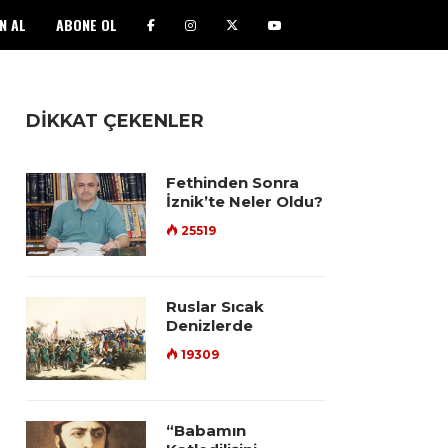
N AL
ABONE OL
DİKKAT ÇEKENLER
Fethinden Sonra
İznik’te Neler Oldu?
25519
Ruslar Sıcak
Denizlerde
19309
“Babamın