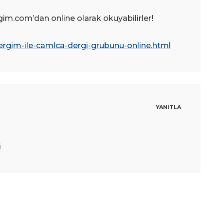
gim.com’dan online olarak okuyabilirler!
ergim-ile-camlca-dergi-grubunu-online.html
YANITLA
i