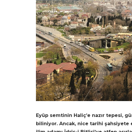
Eyüp semtinin Haliç’e nazır tepesi, g
biliniyor. Ancak, nice tarihi şahsiyet
ilim adamı İdris-i Bitlisî’ye atfen asır