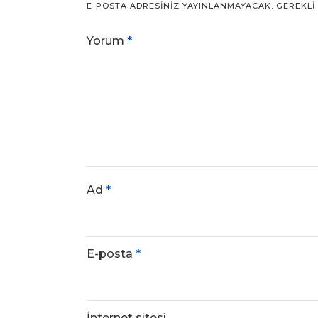
E-POSTA ADRESINIZ YAYINLANMAYACAK.
GEREKLI
Yorum
*
Ad
*
E-posta
*
İnternet sitesi