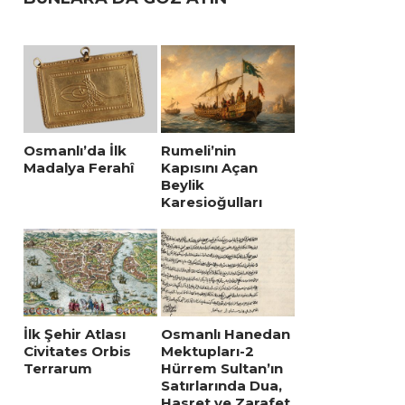
Osmanlı’da İlk
Rumeli’nin
Madalya Ferahî
Kapısını Açan
Beylik
Karesioğulları
İlk Şehir Atlası
Osmanlı Hanedan
Civitates Orbis
Mektupları-2
Terrarum
Hürrem Sultan’ın
Satırlarında Dua,
Hasret ve Zarafet