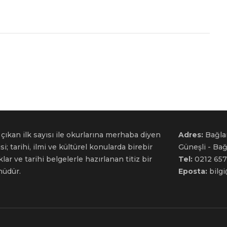
çıkan ilk sayısı ile okurlarına merhaba diyen
Adres:
Bağla
si; tarihi, ilmi ve kültürel konularda birebir
Güneşli - Ba
ar ve tarihi belgelerle hazırlanan titiz bir
Tel:
0212 657
nüdür.
Eposta:
bilg