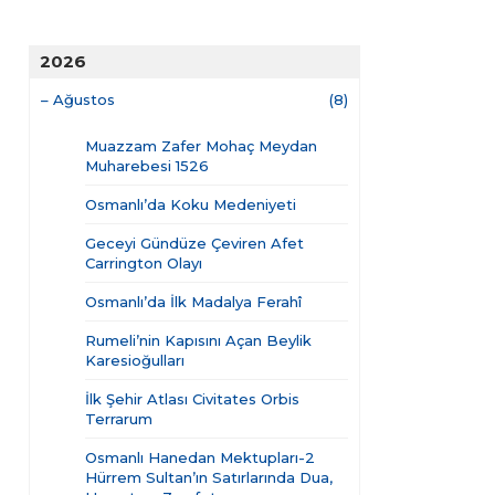
2026
–
Ağustos
(8)
Muazzam Zafer Mohaç Meydan
Muharebesi 1526
Osmanlı’da Koku Medeniyeti
Geceyi Gündüze Çeviren Afet
Carrington Olayı
Osmanlı’da İlk Madalya Ferahî
Rumeli’nin Kapısını Açan Beylik
Karesioğulları
İlk Şehir Atlası Civitates Orbis
Terrarum
Osmanlı Hanedan Mektupları-2
Hürrem Sultan’ın Satırlarında Dua,