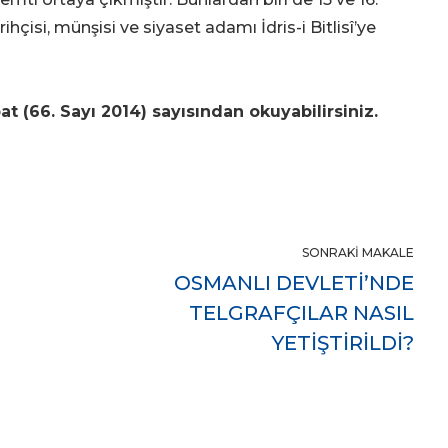
hçisi, münşisi ve siyaset adamı İdris-i Bitlisî’ye
t (66. Sayı 2014) sayısından okuyabilirsiniz.
)
SONRAKI MAKALE
OSMANLI DEVLETİ’NDE
TELGRAFÇILAR NASIL
YETİŞTİRİLDİ?