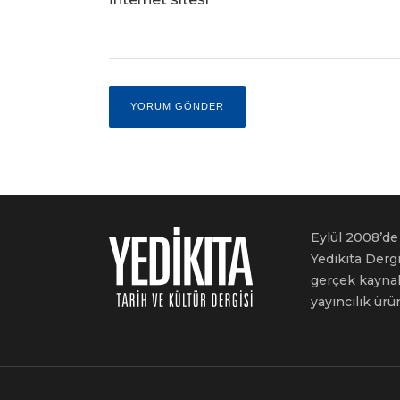
Eylül 2008’de 
Yedikıta Dergi
gerçek kaynakl
yayıncılık ürü