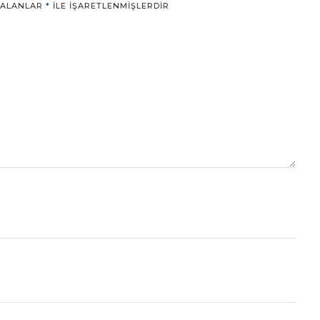
 ALANLAR
*
ILE IŞARETLENMIŞLERDIR