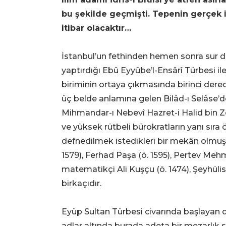
bu şekilde geçmişti. Tepenin gerçek i
itibar olacaktır…
İstanbul’un fethinden hemen sonra sur d
yaptırdığı Ebû Eyyûbe’l-Ensârî Türbesi ile
biriminin ortaya çıkmasında birinci derec
üç belde anlamına gelen Bilâd-ı Selâse’
Mihmandar-ı Nebevî Hazret-i Halid bin Zeyd
ve yüksek rütbeli bürokratların yanı sıra 
defnedilmek istedikleri bir mekân olmuş
1579), Ferhad Paşa (ö. 1595), Pertev Me
matematikçi Ali Kuşçu (ö. 1474), Şeyhül
birkaçıdır.
Eyüp Sultan Türbesi civarında başlayan de
adlar altında burada adeta bir mezarlık se