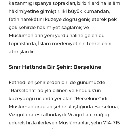
kazanmış; İspanya toprakları, birbiri ardına İslâm
hâkimiyetine girmiştir. İki büyük kumandan,
fetih harekâtını kuzeye doğru genişleterek pek
çok şehirde hâkimiyet sağlamış ve
Müslümanların yeni yurdu hâline gelen bu
topraklarda, İslâm medeniyetinin temellerini
atmışlardır.
Sınır Hattında Bir Şehir: Berşelûne
Fethedilen şehirlerden biri de günümüzde
“Barselona” adıyla bilinen ve Endülüs’ün
kuzeydoğu ucunda yer alan “Berşelûne” idi.
Müslüman orduları şehre ulaştığında Barselona,
Vizigot idaresi altındaydı. Vizigotları mağlup
ederek hızla ilerleyen Müslümanlar, şehri 714-715