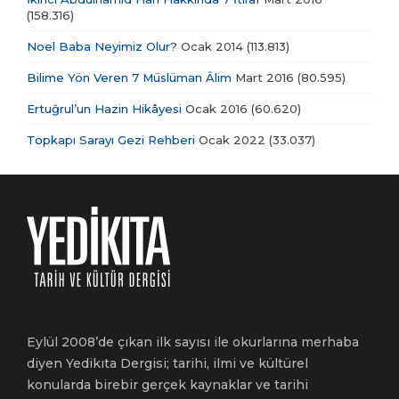
(158.316)
Noel Baba Neyimiz Olur?
Ocak 2014
(113.813)
Bilime Yön Veren 7 Müslüman Âlim
Mart 2016
(80.595)
Ertuğrul’un Hazin Hikâyesi
Ocak 2016
(60.620)
Topkapı Sarayı Gezi Rehberi
Ocak 2022
(33.037)
Eylül 2008’de çıkan ilk sayısı ile okurlarına merhaba
diyen Yedikıta Dergisi; tarihi, ilmi ve kültürel
konularda birebir gerçek kaynaklar ve tarihi