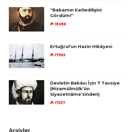
“Babamın Katledilişini
Gördüm!”
18286
Ertuğrul’un Hazin Hikâyesi
17993
Devletin Bekâsı İçin 7 Tavsiye
(Nizamülmülk’ün
Siyasetnâme’sinden)
17537
Arşivler