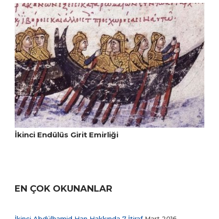
İkinci Endülüs Girit Emirliği
EN ÇOK OKUNANLAR
İkinci Abdülhamid Han Hakkında 7 İtiraf
Mart 2016