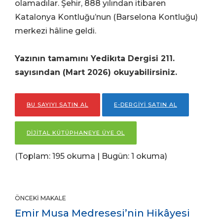
olamadılar. Şehir, 888 yılından itibaren
Katalonya Kontluğu’nun (Barselona Kontluğu)
merkezi hâline geldi.
Yazının tamamını Yedikıta Dergisi 211.
sayısından (Mart
2026) okuyabilirsiniz.
BU SAYIYI SATIN AL
E-DERGİYİ SATIN AL
DİJİTAL KÜTÜPHANEYE ÜYE OL
(Toplam: 195 okuma | Bugün: 1 okuma)
ÖNCEKI MAKALE
Emir Musa Medresesi’nin Hikâyesi