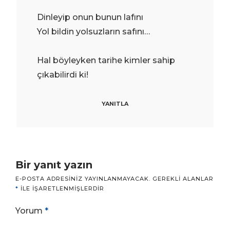
Dinleyip onun bunun lafını
Yol bildin yolsuzların safını…
Hal böyleyken tarihe kimler sahip
çıkabilirdi ki!
YANITLA
Bir yanıt yazın
E-POSTA ADRESINIZ YAYINLANMAYACAK.
GEREKLI ALANLAR
*
ILE IŞARETLENMIŞLERDIR
Yorum
*