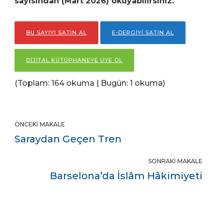
sayısından (Mart
2026) okuyabilirsiniz.
BU SAYIYI SATIN AL
E-DERGİYİ SATIN AL
DİJİTAL KÜTÜPHANEYE ÜYE OL
(Toplam: 164 okuma | Bugün: 1 okuma)
ÖNCEKI MAKALE
Saraydan Geçen Tren
SONRAKI MAKALE
Barselona’da İslâm Hâkimiyeti