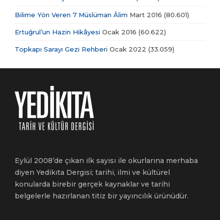
Bilime Yön Veren 7 Müslüman Âlim
Mart 2016
(80.601)
Ertuğrul’un Hazin Hikâyesi
Ocak 2016
(60.622)
Topkapı Sarayı Gezi Rehberi
Ocak 2022
(33.059)
Eylül 2008’de çıkan ilk sayısı ile okurlarına merhaba
diyen Yedikıta Dergisi; tarihi, ilmi ve kültürel
konularda birebir gerçek kaynaklar ve tarihi
belgelerle hazırlanan titiz bir yayıncılık ürünüdür.