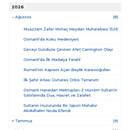
2026
–
Ağustos
(8)
Muazzam Zafer Mohaç Meydan Muharebesi 1526
Osmanlı’da Koku Medeniyeti
Geceyi Gündüze Çeviren Afet Carrington Olayı
Osmanlı’da İlk Madalya Ferahî
Rumeli’nin Kapısını Açan Beylik Karesioğulları
İlk Şehir Atlası Civitates Orbis Terrarum
Osmanlı Hanedan Mektupları-2 Hürrem Sultan’ın
Satırlarında Dua, Hasret ve Zarafet
Sultanın Huzurunda Bir Japon Muhabir
Abdülhalim Noda Efendi
+
Temmuz
(9)