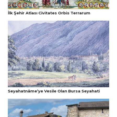
İlk Şehir Atlası Civitates Orbis Terrarum
Seyahatnâme’ye Vesile Olan Bursa Seyahati