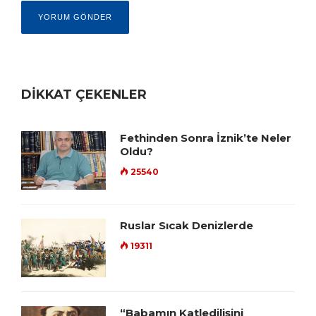
DİKKAT ÇEKENLER
Fethinden Sonra İznik’te Neler
Oldu?
25540
Ruslar Sıcak Denizlerde
19311
“Babamın Katledilişini