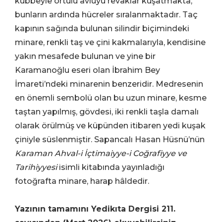
kubbeyle örtülü avluyu revaklar kuşatmakta,
bunların ardında hücreler sıralanmaktadır. Taç
kapının sağında bulunan silindir biçimindeki
minare, renkli taş ve çini kakmalarıyla, kendisine
yakın mesafede bulunan ve yine bir
Karamanoğlu eseri olan İbrahim Bey
İmareti’ndeki minarenin benzeridir. Medresenin
en önemli sembolü olan bu uzun minare, kesme
taştan yapılmış, gövdesi, iki renkli taşla damalı
olarak örülmüş ve küpünden itibaren yedi kuşak
çiniyle süslenmiştir. Sapancalı Hasan Hüsnü’nün
Karaman Ahval-i İçtimaiyye-i Coğrafiyye ve
Tarihiyyesi
isimli kitabında yayınladığı
fotoğrafta minare, harap hâldedir.
Yazının tamamını Yedikıta Dergisi 211.