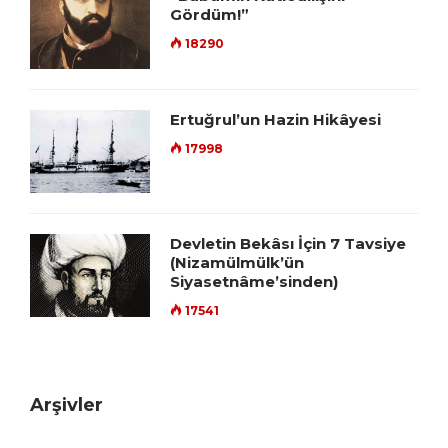
Gördüm!”
18290
Ertuğrul’un Hazin Hikâyesi
17998
Devletin Bekâsı İçin 7 Tavsiye
(Nizamülmülk’ün
Siyasetnâme’sinden)
17541
Arşivler