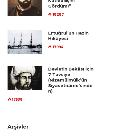
Katledilişini
Gördüm!”
18287
Ertuğrul’un Hazin
Hikâyesi
17994
Devletin Bekâsı İçin
7 Tavsiye
(Nizamülmülk’ün
Siyasetnâme’sinde
n)
17538
Arşivler