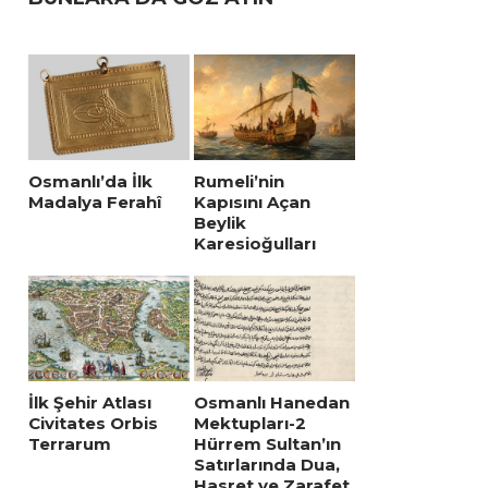
Osmanlı’da İlk
Rumeli’nin
Madalya Ferahî
Kapısını Açan
Beylik
Karesioğulları
İlk Şehir Atlası
Osmanlı Hanedan
Civitates Orbis
Mektupları-2
Terrarum
Hürrem Sultan’ın
Satırlarında Dua,
Hasret ve Zarafet