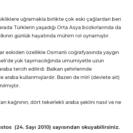
işikliklere uğramakla birlikte çok eski çağlardan beri
arada Türklerin yaşadığı Orta Asya bozkırlarında da
alkının günlük hayatında mühim rol oynamıştır.
lar eskiden özellikle Osmanlı coğrafyasında yaygın
eli’de yük taşımacılığında umumiyetle uzun
aba tercih edilirdi. Balkan şehirlerinde
e araba kullanmışlardır. Bazen de mîrî (devlete ait)
ılmıştır.
an kağnının, dört tekerlekli araba şeklini nasıl ve ne
.
tos (24. Sayı 2010) sayısından okuyabilirsiniz.