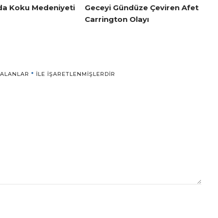
da Koku Medeniyeti
Geceyi Gündüze Çeviren Afet
Carrington Olayı
 ALANLAR
*
ILE IŞARETLENMIŞLERDIR