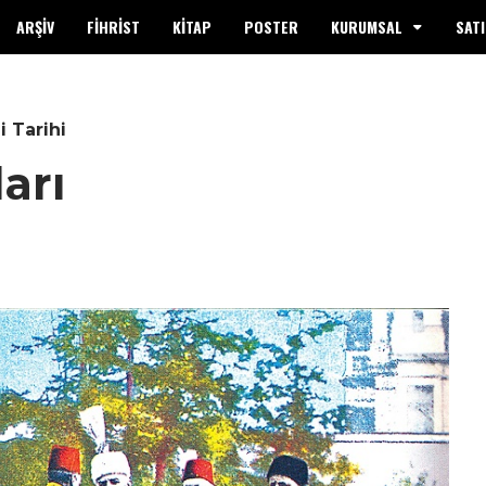
ARŞİV
FİHRİST
KİTAP
POSTER
KURUMSAL
SATI
i Tarihi
arı