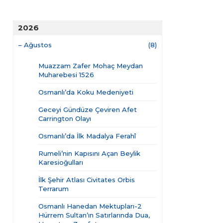
2026
–
Ağustos
(8)
Muazzam Zafer Mohaç Meydan
Muharebesi 1526
Osmanlı’da Koku Medeniyeti
Geceyi Gündüze Çeviren Afet
Carrington Olayı
Osmanlı’da İlk Madalya Ferahî
Rumeli’nin Kapısını Açan Beylik
Karesioğulları
İlk Şehir Atlası Civitates Orbis
Terrarum
Osmanlı Hanedan Mektupları-2
Hürrem Sultan’ın Satırlarında Dua,