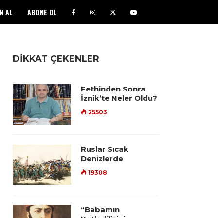
N AL
ABONE OL
DİKKAT ÇEKENLER
Fethinden Sonra
İznik’te Neler Oldu?
25503
Ruslar Sıcak
Denizlerde
19308
“Babamın