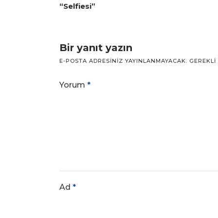
“Selfiesi”
Bir yanıt yazın
E-POSTA ADRESINIZ YAYINLANMAYACAK.
GEREKLI
Yorum
*
Ad
*