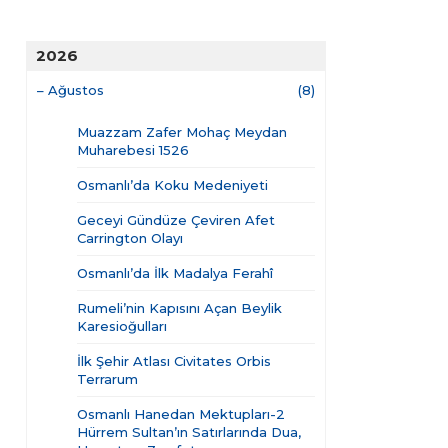
2026
–
Ağustos
(8)
Muazzam Zafer Mohaç Meydan
Muharebesi 1526
Osmanlı’da Koku Medeniyeti
Geceyi Gündüze Çeviren Afet
Carrington Olayı
Osmanlı’da İlk Madalya Ferahî
Rumeli’nin Kapısını Açan Beylik
Karesioğulları
İlk Şehir Atlası Civitates Orbis
Terrarum
Osmanlı Hanedan Mektupları-2
Hürrem Sultan’ın Satırlarında Dua,