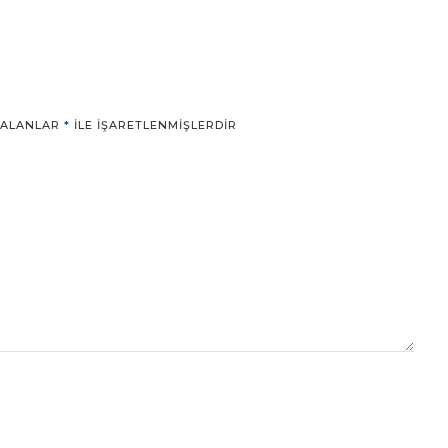
 ALANLAR
*
ILE IŞARETLENMIŞLERDIR