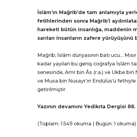
İslâm’ın Mağrib’de tam anlamıyla yerle
fetihlerinden sonra Mağrib’i aydınlata
hareketi bütün insanlığa, maddenin m
sarılan insanların zafere yürüyüşünü 
Mağrib; İslâm dünyasının batı ucu… Mısı
kadar yayılan bu geniş coğrafya İslâm tar
senesinde, Amr bin Âs (r.a.) ve Ukbe bin Nâ
ve Musa bin Nusayr’ın Endülüs’ü fethiyl
getirilmiştir.
Yazının devamını Yedikıta Dergisi 88. s
(Toplam: 1.549 okuma | Bugün: 1 okuma)