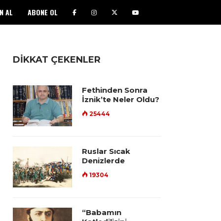
N AL
ABONE OL
DİKKAT ÇEKENLER
Fethinden Sonra
İznik’te Neler Oldu?
25444
Ruslar Sıcak
Denizlerde
19304
“Babamın