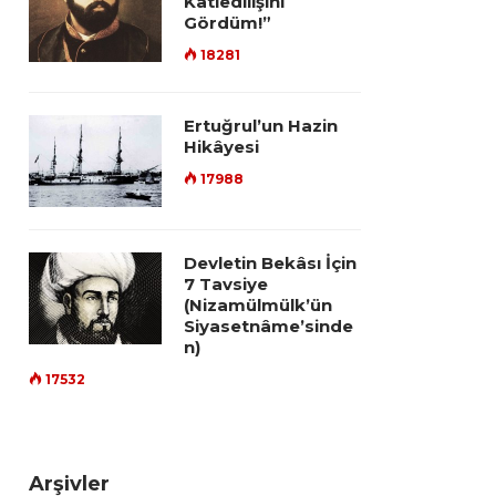
Katledilişini
Gördüm!”
18281
Ertuğrul’un Hazin
Hikâyesi
17988
Devletin Bekâsı İçin
7 Tavsiye
(Nizamülmülk’ün
Siyasetnâme’sinde
n)
17532
Arşivler