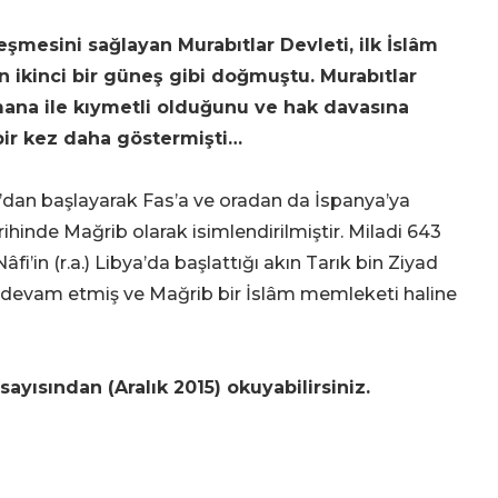
şmesini sağlayan Murabıtlar Devleti, ilk İslâm
n ikinci bir güneş gibi doğmuştu. Murabıtlar
ana ile kıymetli olduğunu ve hak davasına
bir kez daha göstermişti…
r’dan başlayarak Fas’a ve oradan da İspanya’ya
ihinde Mağrib olarak isimlendirilmiştir. Miladi 643
fi’in (r.a.) Libya’da başlattığı akın Tarık bin Ziyad
e devam etmiş ve Mağrib bir İslâm memleketi haline
ayısından (Aralık 2015) okuyabilirsiniz.