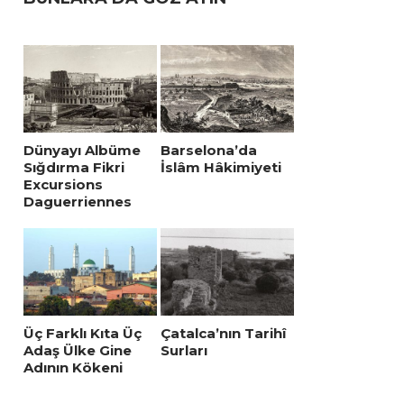
Dünyayı Albüme
Barselona’da
Sığdırma Fikri
İslâm Hâkimiyeti
Excursions
Daguerriennes
Üç Farklı Kıta Üç
Çatalca’nın Tarihî
Adaş Ülke Gine
Surları
Adının Kökeni