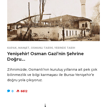
KAPAK
,
MANŞET
,
OSMANLI TARIHI
,
YERINDE TARIH
Yenişehir! Osman Gazi’nin Şehrine
Doğru…
Zihnimizde, Osmanlı’nın kuruluş yıllarına ait pek çok
bilinmezlik ve bilgi karmaşası ile Bursa-Yenişehir’e
doğru yola çıkıyoruz.
0
6612