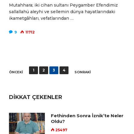
Mutahhara; iki cihan sultanı Peygamber Efendimiz
sallallahü aleyhi ve sellemin dünya hayatlarındaki
ikametgâhları, vefatlarından …
9
11712
Yazı
1
2
3
4
ÖNCEKI
SONRAKI
sayfalaması
DİKKAT ÇEKENLER
Fethinden Sonra İznik’te Neler
Oldu?
25497