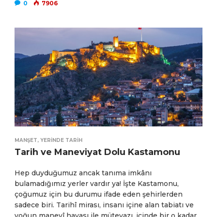
0
7906
MANŞET
,
YERINDE TARIH
Tarih ve Maneviyat Dolu Kastamonu
Hep duyduğumuz ancak tanıma imkânı
bulamadığımız yerler vardır ya! İşte Kastamonu,
çoğumuz için bu durumu ifade eden şehirlerden
sadece biri. Tarihî mirası, insanı içine alan tabiatı ve
yoğun manevî havası ile mütevazı, içinde bir o kadar