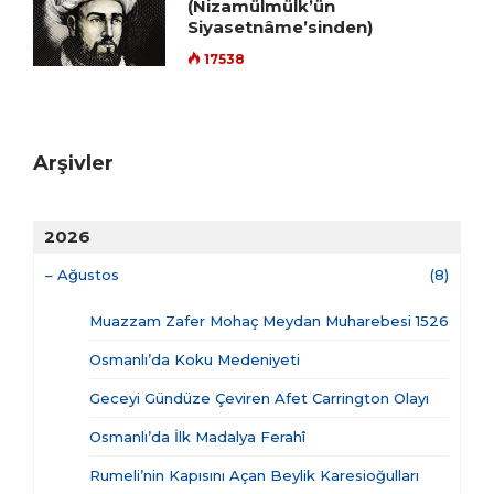
(Nizamülmülk’ün
Siyasetnâme’sinden)
17538
Arşivler
2026
–
Ağustos
(8)
Muazzam Zafer Mohaç Meydan Muharebesi 1526
Osmanlı’da Koku Medeniyeti
Geceyi Gündüze Çeviren Afet Carrington Olayı
Osmanlı’da İlk Madalya Ferahî
Rumeli’nin Kapısını Açan Beylik Karesioğulları