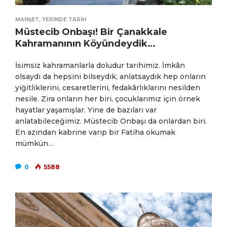
MANŞET
,
YERINDE TARIH
Müstecib Onbaşı! Bir Çanakkale
Kahramanının Köyündeydik…
İsimsiz kahramanlarla doludur tarihimiz. İmkân
olsaydı da hepsini bilseydik, anlatsaydık hep onların
yiğitliklerini, cesaretlerini, fedakârlıklarını nesilden
nesile. Zira onların her biri, çocuklarımız için örnek
hayatlar yaşamışlar. Yine de bazıları var
anlatabileceğimiz. Müstecib Onbaşı da onlardan biri.
En azından kabrine varıp bir Fatiha okumak
mümkün…
0
5588