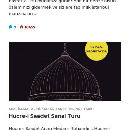
hasretiz… Bu muhafaza günlerinde bir nebze olsun
özleminizi gidermek ve sizlere tadımlık İstanbul
manzaraları …
7
10657
GEZI
,
İSLAM TARIHI
,
KÜLTÜR TARIHI
,
YERINDE TARIH
Hücre-i Saadet Sanal Turu
Hücre-i Saadet Arzın Medar-ı İftiharıdır… Hücre-i