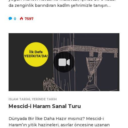
da zenginlik barındıran kadîm şehrimizle tanışın…
0
7597
İSLAM TARIHI
,
YERINDE TARIH
Mescid-i Haram Sanal Turu
Dünyada Bir İlke Daha Hazır mısınız? Mescid-i
Haram’ın yitik hazineleri, asırlar öncesine uzanan