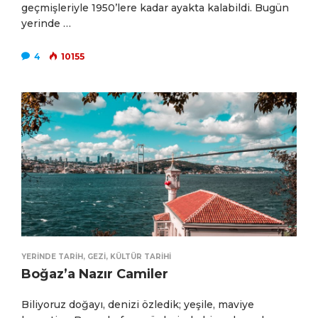
geçmişleriyle 1950’lere kadar ayakta kalabildi. Bugün
yerinde …
4
10155
YERINDE TARIH
,
GEZI
,
KÜLTÜR TARIHI
Boğaz’a Nazır Camiler
Biliyoruz doğayı, denizi özledik; yeşile, maviye