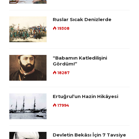
Ruslar Sıcak Denizlerde
19308
“Babamın Katledilişini
Gördüm!”
18287
Ertuğrul’un Hazin Hikâyesi
17994
Devletin Bekâsı İçin 7 Tavsiye