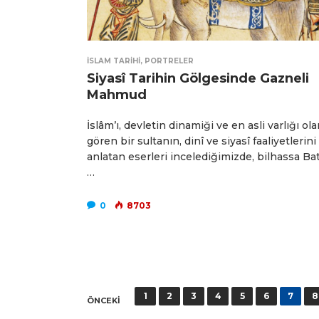
İSLAM TARIHI
,
PORTRELER
Siyasî Tarihin Gölgesinde Gazneli
Mahmud
İslâm’ı, devletin dinamiği ve en asli varlığı ola
gören bir sultanın, dinî ve siyasî faaliyetlerini
anlatan eserleri incelediğimizde, bilhassa Bat
…
0
8703
Yazı
1
2
3
4
5
6
7
8
ÖNCEKI
sayfalaması