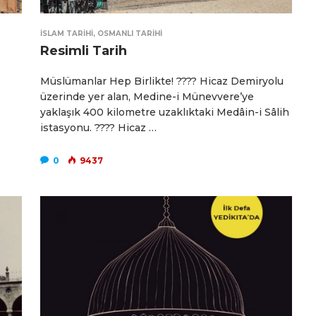
İSLAM TARIHI
,
OSMANLI TARIHI
Resimli Tarih
Müslümanlar Hep Birlikte! ???? Hicaz Demiryolu
üzerinde yer alan, Medine-i Münevvere’ye
yaklaşık 400 kilometre uzaklıktaki Medâin-i Sâlih
istasyonu. ???? Hicaz …
0
9437