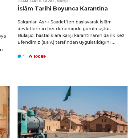
İSLAM TARIHI
,
KAPAK
,
MANŞET
İslâm Tarihi Boyunca Karantina
Salgınlar, Asr-ı Saadet’ten başlayarak İslâm
devletlerinin her döneminde görülmüştür.
Bulaşıcı hastalıklara karşı karantinanın da ilk kez
sya
Efendimiz (s.a.v.) tarafından uygulatıldığını …
ın
1
10099