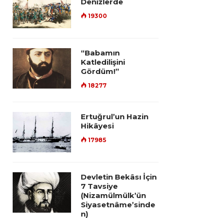
Denizlerde
19300
“Babamın
Katledilişini
Gördüm!”
18277
Ertuğrul’un Hazin
Hikâyesi
17985
Devletin Bekâsı İçin
7 Tavsiye
(Nizamülmülk’ün
Siyasetnâme’sinde
n)