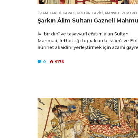
İSLAM TARIHI
,
KAPAK
,
KÜLTÜR TARIHI
,
MANŞET
,
PORTREL
Şarkın Âlim Sultanı Gazneli Mahm
İyi bir dinî ve tasavvufî eğitim alan Sultan
Mahmud, fethettiği topraklarda İslâm’ı ve Ehl
Sünnet akaidini yerleştirmek için azamî gayr
0
9176