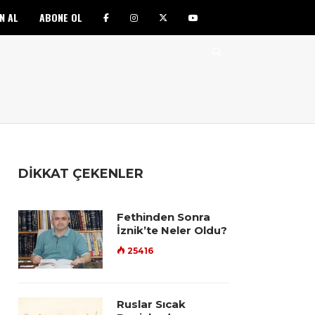
N AL
ABONE OL
DİKKAT ÇEKENLER
Fethinden Sonra
İznik’te Neler Oldu?
25416
Ruslar Sıcak