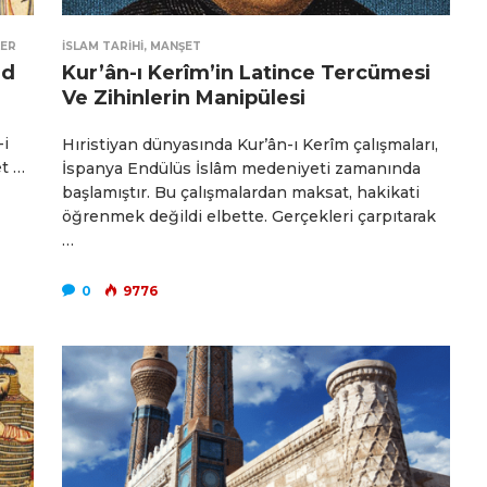
ER
İSLAM TARIHI
,
MANŞET
ud
Kur’ân-ı Kerîm’in Latince Tercümesi
Ve Zihinlerin Manipülesi
-i
Hıristiyan dünyasında Kur’ân-ı Kerîm çalışmaları,
et …
İspanya Endülüs İslâm medeniyeti zamanında
başlamıştır. Bu çalışmalardan maksat, hakikati
öğrenmek değildi elbette. Gerçekleri çarpıtarak
…
0
9776