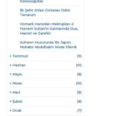
Karesioğulları
İlk Şehir Atlası Civitates Orbis
Terrarum
Osmanlı Hanedan Mektupları-2
Hürrem Sultan’ın Satırlarında Dua,
Hasret ve Zarafet
Sultanın Huzurunda Bir Japon
Muhabir Abdülhalim Noda Efendi
+
Temmuz
(9)
+
Haziran
(10)
+
Mayıs
(8)
+
Nisan
(10)
+
Mart
(8)
+
Şubat
(8)
+
Ocak
(7)