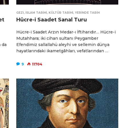
GEZI
,
İSLAM TARIHI
,
KÜLTÜR TARIHI
,
YERINDE TARIH
et
Hücre-i Saadet Sanal Turu
Hücre-i Saadet Arzın Medar-ı İftiharıdır… Hücre-i
Mutahhara; iki cihan sultanı Peygamber
a da
Efendimiz sallallahü aleyhi ve sellemin dünya
hayatlarındaki ikametgâhları, vefatlarından …
9
11704