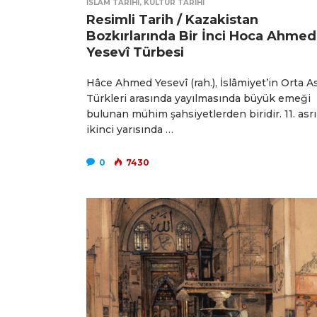
İSLAM TARIHI
,
KÜLTÜR TARIHI
Resimli Tarih / Kazakistan
Bozkırlarında Bir İnci Hoca Ahmed
Yesevî Türbesi
Hâce Ahmed Yesevî (rah.), İslâmiyet’in Orta A
Türkleri arasında yayılmasında büyük emeği
bulunan mühim şahsiyetlerden biridir. 11. asr
ikinci yarısında …
0
7430