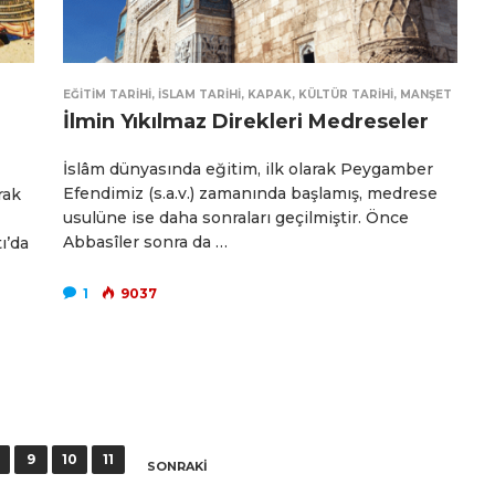
EĞITIM TARIHI
,
İSLAM TARIHI
,
KAPAK
,
KÜLTÜR TARIHI
,
MANŞET
İlmin Yıkılmaz Direkleri Medreseler
İslâm dünyasında eğitim, ilk olarak Peygamber
Efendimiz (s.a.v.) zamanında başlamış, medrese
rak
usulüne ise daha sonraları geçilmiştir. Önce
Abbasîler sonra da …
ı’da
1
9037
9
10
11
SONRAKI