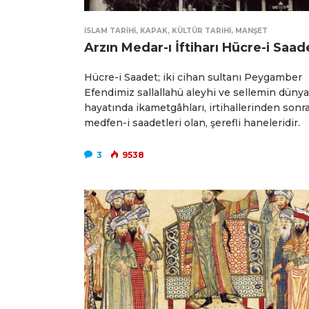
İSLAM TARIHI
,
KAPAK
,
KÜLTÜR TARIHI
,
MANŞET
Arzın Medar-ı İftiharı Hücre-i Saad
Hücre-i Saadet; iki cihan sultanı Peygamber
Efendimiz sallallahü aleyhi ve sellemin dünya
hayatında ikametgâhları, irtihallerinden sonr
medfen-i saadetleri olan, şerefli haneleridir.
3
9538