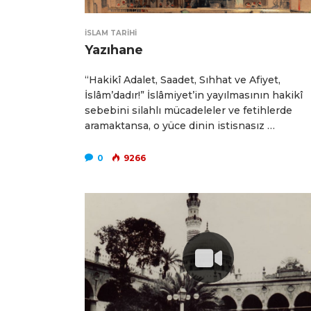
İSLAM TARIHI
Yazıhane
“Hakikî Adalet, Saadet, Sıhhat ve Afiyet,
İslâm’dadır!” İslâmiyet’in yayılmasının hakikî
sebebini silahlı mücadeleler ve fetihlerde
aramaktansa, o yüce dinin istisnasız …
0
9266