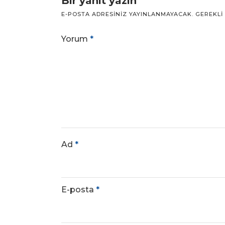
Bir yanıt yazın
E-POSTA ADRESINIZ YAYINLANMAYACAK.
GEREKLI
Yorum
*
Ad
*
E-posta
*