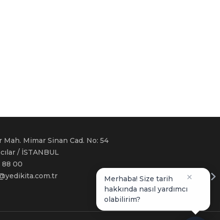
r Mah. Mimar Sinan Cad. No: 54
ğcılar / İSTANBUL
 88 00
i@yedikita.com.tr
×
Merhaba! Size tarih
hakkında nasıl yardımcı
olabilirim?