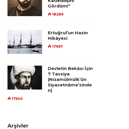
Katledilişini
Gördüm!”
18289
Ertuğrul’un Hazin
Hikâyesi
17997
Devletin Bekâsı İçin
7 Tavsiye
(Nizamülmülk’ün
Siyasetnâme’sinde
n)
17540
Arşivler