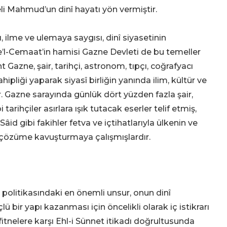
eli Mahmud’un dinî hayatı yön vermiştir.
 ilme ve ulemaya saygısı, dinî siyasetinin
ve’l-Cemaat’in hamisi Gazne Devleti de bu temeller
t Gazne, şair, tarihçi, astronom, tıpçı, coğrafyacı
ipliği yaparak siyasî birliğin yanında ilim, kültür ve
. Gazne sarayında günlük dört yüzden fazla şair,
arihçiler asırlara ışık tutacak eserler telif etmiş,
 gibi fakihler fetva ve içtihatlarıyla ülkenin ve
ı çözüme kavuşturmaya çalışmışlardır.
politikasındaki en önemli unsur, onun dinî
ü bir yapı kazanması için öncelikli olarak iç istikrarı
itnelere karşı Ehl-i Sünnet itikadı doğrultusunda