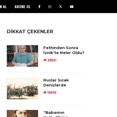
N AL
ABONE OL
DİKKAT ÇEKENLER
Fethinden Sonra
İznik’te Neler Oldu?
25521
Ruslar Sıcak
Denizlerde
19310
“Babamın