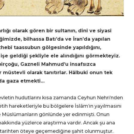
rlığı olarak gören bir sultanın, dinî ve siyasî
iğimizde, bilhassa Batı’da ve İran’da yapılan
hebî taassubun gölgesinde yapıldığını,
işe geldiği şekliyle ele alındığını görmekteyiz.
in birçoğu, Gazneli Mahmud’u insafsızca
r müstevli olarak tanıtırlar. Hâlbuki onun tek
nda gaza etmekti…
evletin hudutlarını kısa zamanda Ceyhun Nehri’nden
tih hareketleriyle bu bölgelere İslâm’ın yayılmasını
riyle Müslümanların gönlünde yer edinmişti. Onun
hakkında yüzlerce araştırma vardır. Ancak şu ana
sî tarihten öteye geçemediğine şahit olunmuştur.