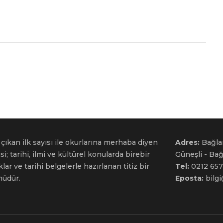
çıkan ilk sayısı ile okurlarına merhaba diyen
Adres:
Bağla
si; tarihi, ilmi ve kültürel konularda birebir
Güneşli - Ba
ar ve tarihi belgelerle hazırlanan titiz bir
Tel:
0212 657
nüdür.
Eposta:
bilg