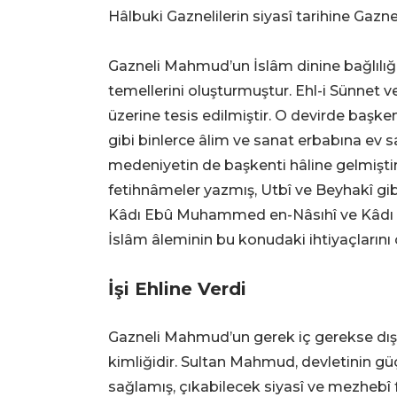
Hâlbuki Gaznelilerin siyasî tarihine Gazn
Gazneli Mahmud’un İslâm dinine bağlılığı,
temellerini oluşturmuştur. Ehl-i Sünnet 
üzerine tesis edilmiştir. O devirde başken
gibi binlerce âlim ve sanat erbabına ev sah
medeniyetin de başkenti hâline gelmiştir
fetihnâmeler yazmış, Utbî ve Beyhakî gibi t
Kâdı Ebû Muhammed en-Nâsıhî ve Kâdı Sâid
İslâm âleminin bu konudaki ihtiyaçların
İşi Ehline Verdi
Gazneli Mahmud’un gerek iç gerekse dış 
kimliğidir. Sultan Mahmud, devletinin güçl
sağlamış, çıkabilecek siyasî ve mezhebî f