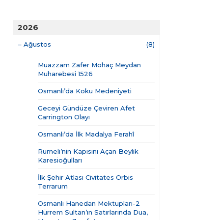
2026
–
Ağustos
(8)
Muazzam Zafer Mohaç Meydan
Muharebesi 1526
Osmanlı’da Koku Medeniyeti
Geceyi Gündüze Çeviren Afet
Carrington Olayı
Osmanlı’da İlk Madalya Ferahî
Rumeli’nin Kapısını Açan Beylik
Karesioğulları
İlk Şehir Atlası Civitates Orbis
Terrarum
Osmanlı Hanedan Mektupları-2
Hürrem Sultan’ın Satırlarında Dua,