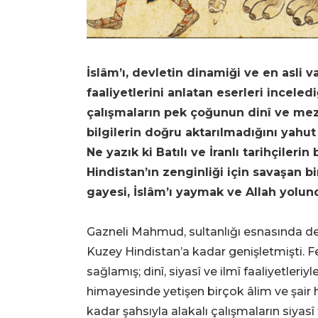
İslâm’ı, devletin dinamiği ve en asli va
faaliyetlerini anlatan eserleri inceled
çalışmaların pek çoğunun dinî ve mez
bilgilerin doğru aktarılmadığını yahut 
Ne yazık ki Batılı ve İranlı tarihçiler
Hindistan’ın zenginliği için savaşan bi
gayesi, İslâm’ı yaymak ve Allah yolu
Gazneli Mahmud, sultanlığı esnasında d
Kuzey Hindistan’a kadar genişletmişti. Fe
sağlamış; dinî, siyasî ve ilmî faaliyetle
himayesinde yetişen birçok âlim ve şair 
kadar şahsıyla alakalı çalışmaların siya