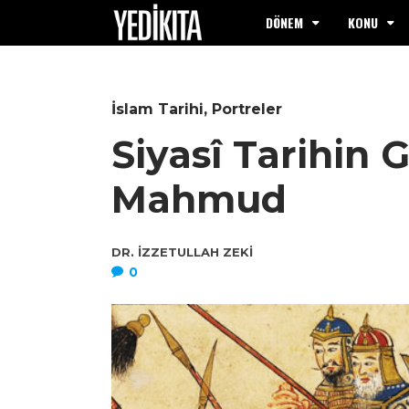
DÖNEM
KONU
İslam Tarihi
,
Portreler
Siyasî Tarihin 
Mahmud
DR. İZZETULLAH ZEKI
0