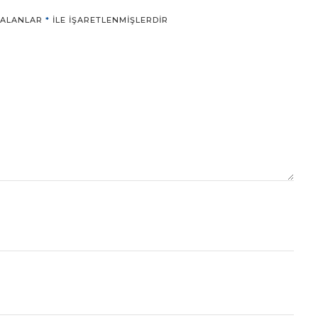
 ALANLAR
*
ILE IŞARETLENMIŞLERDIR