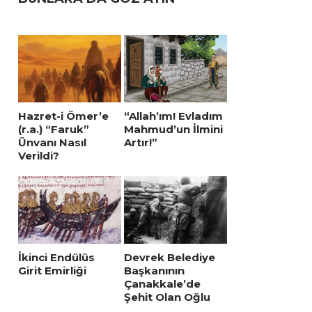
Hazret-i Ömer’e
“Allah’ım! Evladım
(r.a.) “Faruk”
Mahmud’un İlmini
Ünvanı Nasıl
Artır!”
Verildi?
İkinci Endülüs
Devrek Belediye
Girit Emirliği
Başkanının
Çanakkale’de
Şehit Olan Oğlu