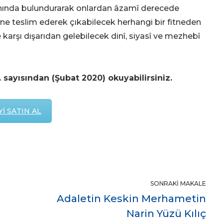
nında bulundurarak onlardan âzamî derecede
ehline teslim ederek çıkabilecek herhangi bir fitneden
karşı dışarıdan gelebilecek dinî, siyasî ve mezhebî
 sayısından (Şubat 2020) okuyabilirsiniz.
İ SATIN AL
)
SONRAKI MAKALE
Adaletin Keskin Merhametin
Narin Yüzü Kılıç