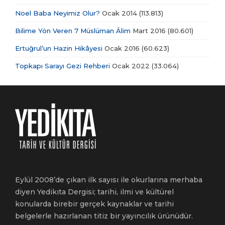
Noel Baba Neyimiz Olur?
Ocak 2014
(113.813)
Bilime Yön Veren 7 Müslüman Âlim
Mart 2016
(80.601)
Ertuğrul’un Hazin Hikâyesi
Ocak 2016
(60.623)
Topkapı Sarayı Gezi Rehberi
Ocak 2022
(33.064)
Eylül 2008’de çıkan ilk sayısı ile okurlarına merhaba
diyen Yedikıta Dergisi; tarihi, ilmi ve kültürel
konularda birebir gerçek kaynaklar ve tarihi
belgelerle hazırlanan titiz bir yayıncılık ürünüdür.