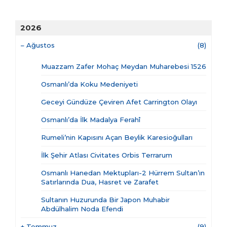
2026
–
Ağustos
(8)
Muazzam Zafer Mohaç Meydan Muharebesi 1526
Osmanlı’da Koku Medeniyeti
Geceyi Gündüze Çeviren Afet Carrington Olayı
Osmanlı’da İlk Madalya Ferahî
Rumeli’nin Kapısını Açan Beylik Karesioğulları
İlk Şehir Atlası Civitates Orbis Terrarum
Osmanlı Hanedan Mektupları-2 Hürrem Sultan’ın
Satırlarında Dua, Hasret ve Zarafet
Sultanın Huzurunda Bir Japon Muhabir
Abdülhalim Noda Efendi
+
Temmuz
(9)