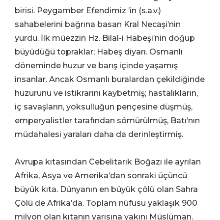
birisi. Peygamber Efendimiz ’in (s.a.v.)
sahabelerini bağrına basan Kral Necaşi’nin
yurdu. İlk müezzin Hz. Bilal-i Habeşi’nin doğup
büyüdüğü topraklar; Habeş diyarı. Osmanlı
döneminde huzur ve barış içinde yaşamış
insanlar. Ancak Osmanlı buralardan çekildiğinde
huzurunu ve istikrarını kaybetmiş; hastalıkların,
iç savaşların, yoksulluğun pençesine düşmüş,
emperyalistler tarafından sömürülmüş, Batı’nın
müdahalesi yaraları daha da derinleştirmiş.
Avrupa kıtasından Cebelitarık Boğazı ile ayrılan
Afrika, Asya ve Amerika’dan sonraki üçüncü
büyük kıta. Dünyanın en büyük çölü olan Sahra
Çölü de Afrika’da. Toplam nüfusu yaklaşık 900
milyon olan kıtanın yarısına yakını Müslüman.