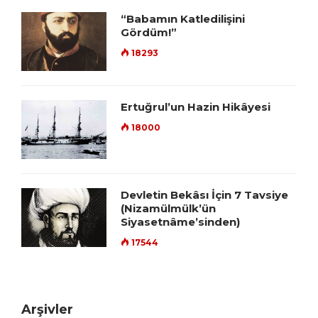
“Babamın Katledilişini
Gördüm!”
18293
Ertuğrul’un Hazin Hikâyesi
18000
Devletin Bekâsı İçin 7 Tavsiye
(Nizamülmülk’ün
Siyasetnâme’sinden)
17544
Arşivler