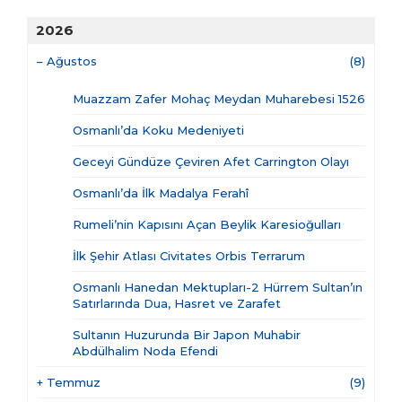
2026
–
Ağustos
(8)
Muazzam Zafer Mohaç Meydan Muharebesi 1526
Osmanlı’da Koku Medeniyeti
Geceyi Gündüze Çeviren Afet Carrington Olayı
Osmanlı’da İlk Madalya Ferahî
Rumeli’nin Kapısını Açan Beylik Karesioğulları
İlk Şehir Atlası Civitates Orbis Terrarum
Osmanlı Hanedan Mektupları-2 Hürrem Sultan’ın
Satırlarında Dua, Hasret ve Zarafet
Sultanın Huzurunda Bir Japon Muhabir
Abdülhalim Noda Efendi
+
Temmuz
(9)