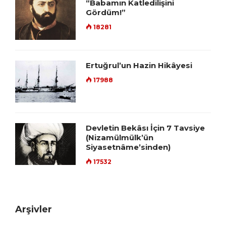
“Babamın Katledilişini
Gördüm!”
18281
Ertuğrul’un Hazin Hikâyesi
17988
Devletin Bekâsı İçin 7 Tavsiye
(Nizamülmülk’ün
Siyasetnâme’sinden)
17532
Arşivler