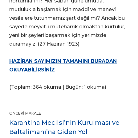
hortumlarını? Her sabah güne umutla,
mutlulukla başlamak için maddî ve manevî
vesilelere tutunmamız şart değil mi? Ancak bu
sayede meyyit-i müteharrik olmaktan kurtulur,
yeni bir şeyleri başarmak için yerimizde
duramayız. (27 Haziran 1923)
HAZİRAN SAYIMIZIN TAMAMINI BURADAN
OKUYABİLİRSİNİZ
(Toplam: 364 okuma | Bugün: 1 okuma)
ÖNCEKI MAKALE
Karantina Meclisi’nin Kurulması ve
Baltalimanı’na Giden Yol