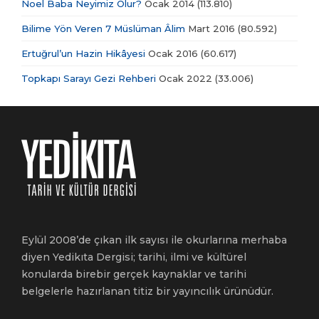
Noel Baba Neyimiz Olur?
Ocak 2014
(113.810)
Bilime Yön Veren 7 Müslüman Âlim
Mart 2016
(80.592)
Ertuğrul’un Hazin Hikâyesi
Ocak 2016
(60.617)
Topkapı Sarayı Gezi Rehberi
Ocak 2022
(33.006)
Eylül 2008’de çıkan ilk sayısı ile okurlarına merhaba
diyen Yedikıta Dergisi; tarihi, ilmi ve kültürel
konularda birebir gerçek kaynaklar ve tarihi
belgelerle hazırlanan titiz bir yayıncılık ürünüdür.