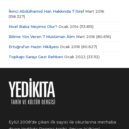
İkinci Abdülhamid Han Hakkında 7 İtiraf
Mart 2016
(158.327)
Noel Baba Neyimiz Olur?
Ocak 2014
(113.815)
Bilime Yön Veren 7 Müslüman Âlim
Mart 2016
(80.616)
Ertuğrul’un Hazin Hikâyesi
Ocak 2016
(60.627)
Topkapı Sarayı Gezi Rehberi
Ocak 2022
(33.112)
Eylül 2008’de çıkan ilk sayısı ile okurlarına merhaba