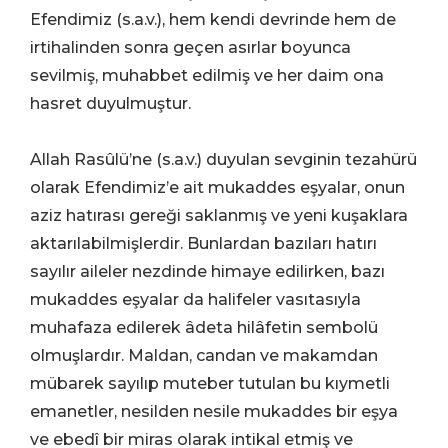
Efendimiz (s.a.v.), hem kendi devrinde hem de
irtihalinden sonra geçen asırlar boyunca
sevilmiş, muhabbet edilmiş ve her daim ona
hasret duyulmuştur.
Allah Rasûlü’ne (s.a.v.) duyulan sevginin tezahürü
olarak Efendimiz’e ait mukaddes eşyalar, onun
aziz hatırası gereği saklanmış ve yeni kuşaklara
aktarılabilmişlerdir. Bunlardan bazıları hatırı
sayılır aileler nezdinde himaye edilirken, bazı
mukaddes eşyalar da halifeler vasıtasıyla
muhafaza edilerek âdeta hilâfetin sembolü
olmuşlardır. Maldan, candan ve makamdan
mübarek sayılıp muteber tutulan bu kıymetli
emanetler, nesilden nesile mukaddes bir eşya
ve ebedî bir miras olarak intikal etmiş ve