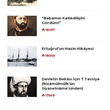
“Babamın Katledilişini
Gördüm!”
18297
Ertuğrul’un Hazin Hikâyesi
18005
Devletin Bekâsı İçin 7 Tavsiye
(Nizamülmülk’ün
Siyasetnâme’sinden)
17549