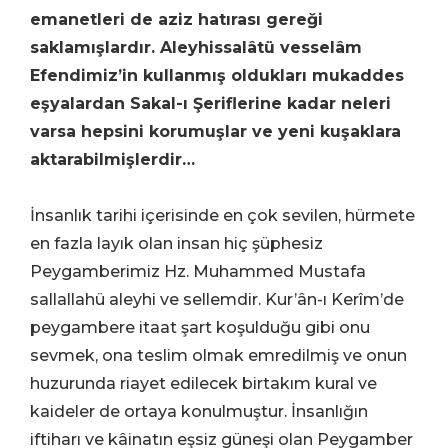
emanetleri de aziz hatırası gereği
saklamışlardır. Aleyhissalâtü vesselâm
Efendimiz’in kullanmış oldukları mukaddes
eşyalardan Sakal-ı Şeriflerine kadar neleri
varsa hepsini korumuşlar ve yeni kuşaklara
aktarabilmişlerdir…
İnsanlık tarihi içerisinde en çok sevilen, hürmete
en fazla layık olan insan hiç şüphesiz
Peygamberimiz Hz. Muhammed Mustafa
sallallahü aleyhi ve sellemdir. Kur’ân-ı Kerîm’de
peygambere itaat şart koşulduğu gibi onu
sevmek, ona teslim olmak emredilmiş ve onun
huzurunda riayet edilecek birtakım kural ve
kaideler de ortaya konulmuştur. İnsanlığın
iftiharı ve kâinatın eşsiz güneşi olan Peygamber