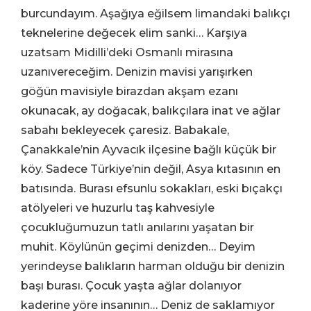
burcundayım. Aşağıya eğilsem limandaki balıkçı
teknelerine değecek elim sanki… Karşıya
uzatsam Midilli’deki Osmanlı mirasına
uzanıvereceğim. Denizin mavisi yarışırken
göğün mavisiyle birazdan akşam ezanı
okunacak, ay doğacak, balıkçılara inat ve ağlar
sabahı bekleyecek çaresiz. Babakale,
Çanakkale’nin Ayvacık ilçesine bağlı küçük bir
köy. Sadece Türkiye’nin değil, Asya kıtasının en
batısında. Burası efsunlu sokakları, eski bıçakçı
atölyeleri ve huzurlu taş kahvesiyle
çocukluğumuzun tatlı anılarını yaşatan bir
muhit. Köylünün geçimi denizden… Deyim
yerindeyse balıkların harman olduğu bir denizin
başı burası. Çocuk yaşta ağlar dolanıyor
kaderine yöre insanının… Deniz de saklamıyor