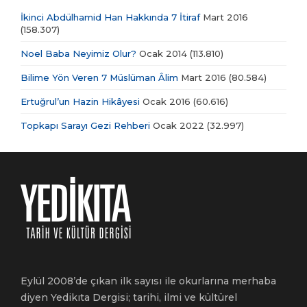
İkinci Abdülhamid Han Hakkında 7 İtiraf
Mart 2016
(158.307)
Noel Baba Neyimiz Olur?
Ocak 2014
(113.810)
Bilime Yön Veren 7 Müslüman Âlim
Mart 2016
(80.584)
Ertuğrul’un Hazin Hikâyesi
Ocak 2016
(60.616)
Topkapı Sarayı Gezi Rehberi
Ocak 2022
(32.997)
Eylül 2008’de çıkan ilk sayısı ile okurlarına merhaba
diyen Yedikıta Dergisi; tarihi, ilmi ve kültürel