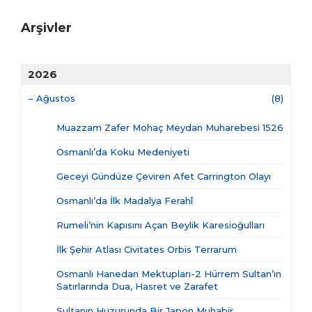
Arşivler
2026
–
Ağustos
(8)
Muazzam Zafer Mohaç Meydan Muharebesi 1526
Osmanlı’da Koku Medeniyeti
Geceyi Gündüze Çeviren Afet Carrington Olayı
Osmanlı’da İlk Madalya Ferahî
Rumeli’nin Kapısını Açan Beylik Karesioğulları
İlk Şehir Atlası Civitates Orbis Terrarum
Osmanlı Hanedan Mektupları-2 Hürrem Sultan’ın
Satırlarında Dua, Hasret ve Zarafet
Sultanın Huzurunda Bir Japon Muhabir