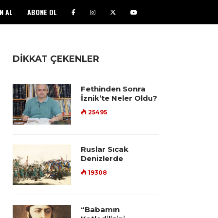
N AL
ABONE OL
DİKKAT ÇEKENLER
Fethinden Sonra
İznik’te Neler Oldu?
25495
Ruslar Sıcak
Denizlerde
19308
“Babamın