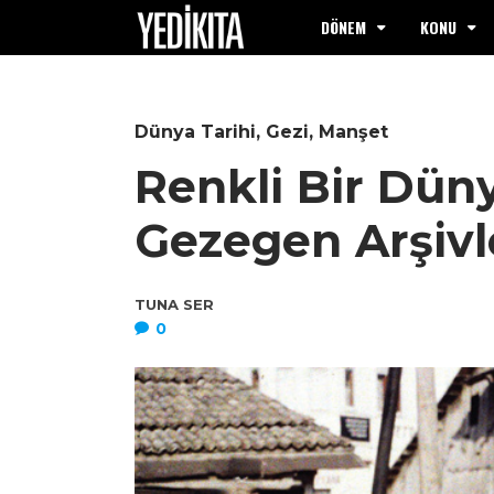
DÖNEM
KONU
Dünya Tarihi
,
Gezi
,
Manşet
Renkli Bir Dün
Gezegen Arşivl
TUNA SER
0