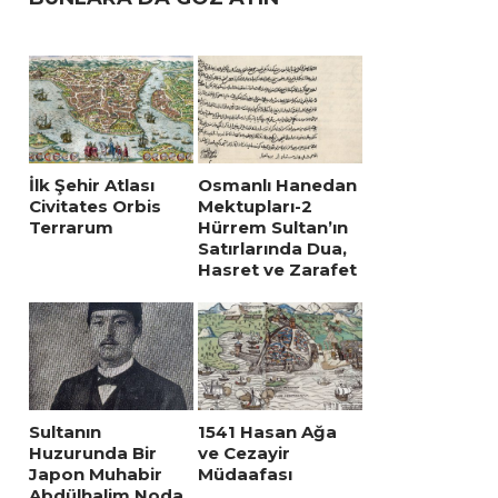
İlk Şehir Atlası
Osmanlı Hanedan
Civitates Orbis
Mektupları-2
Terrarum
Hürrem Sultan’ın
Satırlarında Dua,
Hasret ve Zarafet
Sultanın
1541 Hasan Ağa
Huzurunda Bir
ve Cezayir
Japon Muhabir
Müdaafası
Abdülhalim Noda