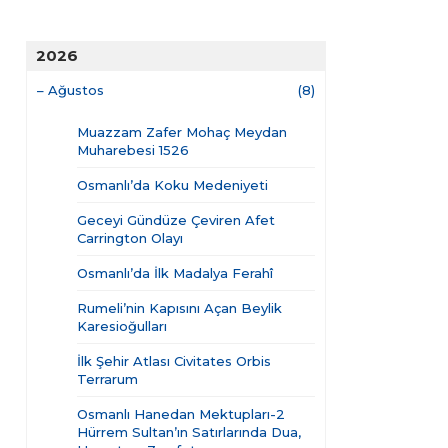
2026
–
Ağustos
(8)
Muazzam Zafer Mohaç Meydan
Muharebesi 1526
Osmanlı’da Koku Medeniyeti
Geceyi Gündüze Çeviren Afet
Carrington Olayı
Osmanlı’da İlk Madalya Ferahî
Rumeli’nin Kapısını Açan Beylik
Karesioğulları
İlk Şehir Atlası Civitates Orbis
Terrarum
Osmanlı Hanedan Mektupları-2
Hürrem Sultan’ın Satırlarında Dua,