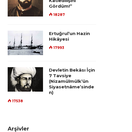
Katledilişini
Gördüm!”
18287
Ertuğrul’un Hazin
Hikâyesi
17993
Devletin Bekâsı İçin
7 Tavsiye
(Nizamülmülk’ün
Siyasetnâme’sinde
n)
17538
Arşivler