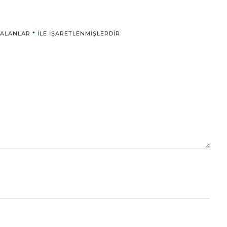
 ALANLAR
*
ILE IŞARETLENMIŞLERDIR