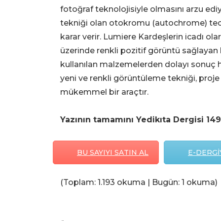
fotoğraf teknolojisiyle olmasını arzu edi
tekniği olan otokromu (autochrome) tec
karar verir. Lumiere Kardeşlerin icadı o
üzerinde renkli pozitif görüntü sağlayan 
kullanılan malzemelerden dolayı sonuç ha
yeni ve renkli görüntüleme tekniği, proj
mükemmel bir araçtır.
Yazının tamamını Yedikıta Dergisi 149.
BU SAYIYI SATIN AL
E-DERGİY
(Toplam: 1.193 okuma | Bugün: 1 okuma)