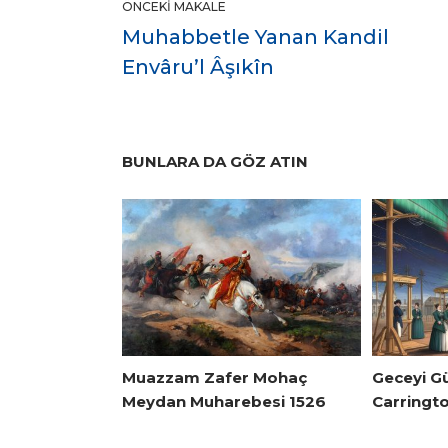
ÖNCEKI MAKALE
Muhabbetle Yanan Kandil
Envâru’l Âşıkîn
BUNLARA DA GÖZ ATIN
Muazzam Zafer Mohaç
Geceyi G
Meydan Muharebesi 1526
Carringto