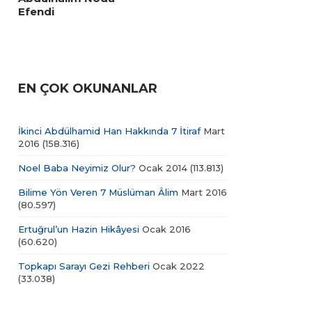
Efendi
EN ÇOK OKUNANLAR
İkinci Abdülhamid Han Hakkında 7 İtiraf
Mart
2016
(158.316)
Noel Baba Neyimiz Olur?
Ocak 2014
(113.813)
Bilime Yön Veren 7 Müslüman Âlim
Mart 2016
(80.597)
Ertuğrul’un Hazin Hikâyesi
Ocak 2016
(60.620)
Topkapı Sarayı Gezi Rehberi
Ocak 2022
(33.038)