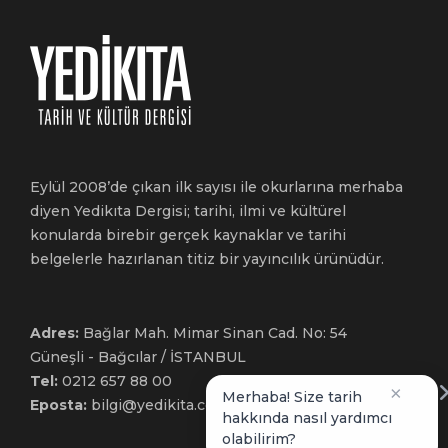
Eylül 2008’de çıkan ilk sayısı ile okurlarına merhaba
diyen Yedikıta Dergisi; tarihi, ilmi ve kültürel
konularda birebir gerçek kaynaklar ve tarihi
belgelerle hazırlanan titiz bir yayıncılık ürünüdür.
Adres:
Bağlar Mah. Mimar Sinan Cad. No: 54
Güneşli - Bağcılar / İSTANBUL
Tel:
0212 657 88 00
×
Merhaba! Size tarih
Eposta:
bilgi@yedikita.com.tr
hakkında nasıl yardımcı
olabilirim?