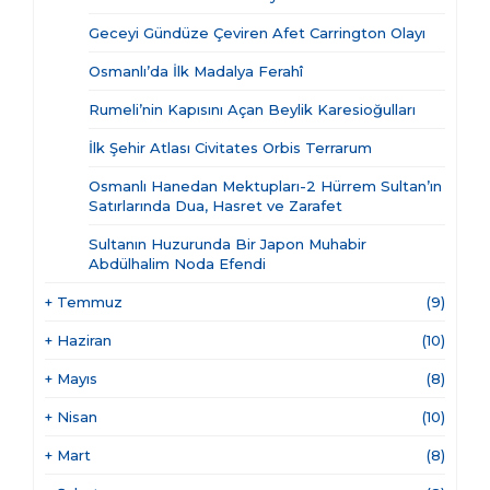
Geceyi Gündüze Çeviren Afet Carrington Olayı
Osmanlı’da İlk Madalya Ferahî
Rumeli’nin Kapısını Açan Beylik Karesioğulları
İlk Şehir Atlası Civitates Orbis Terrarum
Osmanlı Hanedan Mektupları-2 Hürrem Sultan’ın
Satırlarında Dua, Hasret ve Zarafet
Sultanın Huzurunda Bir Japon Muhabir
Abdülhalim Noda Efendi
+
Temmuz
(9)
+
Haziran
(10)
+
Mayıs
(8)
+
Nisan
(10)
+
Mart
(8)