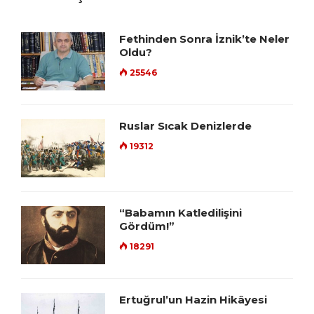
Fethinden Sonra İznik’te Neler
Oldu?
25546
Ruslar Sıcak Denizlerde
19312
“Babamın Katledilişini
Gördüm!”
18291
Ertuğrul’un Hazin Hikâyesi