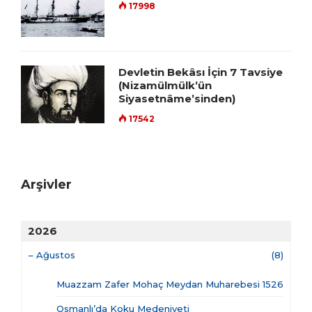
17998
Devletin Bekâsı İçin 7 Tavsiye
(Nizamülmülk’ün
Siyasetnâme’sinden)
17542
Arşivler
2026
–
Ağustos
(8)
Muazzam Zafer Mohaç Meydan Muharebesi 1526
Osmanlı’da Koku Medeniyeti