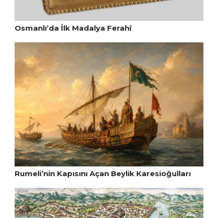
Osmanlı’da İlk Madalya Ferahî
Rumeli’nin Kapısını Açan Beylik Karesioğulları