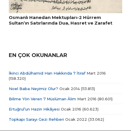
Osmanlı Hanedan Mektupları-2 Hürrem
Sultan’ın Satırlarında Dua, Hasret ve Zarafet
EN ÇOK OKUNANLAR
İkinci Abdülhamid Han Hakkında 7 İtiraf
Mart 2016
(158.320)
Noel Baba Neyimiz Olur?
Ocak 2014
(113.813)
Bilime Yön Veren 7 Müslüman Âlim
Mart 2016
(80.601)
Ertuğrul’un Hazin Hikâyesi
Ocak 2016
(60.623)
Topkapı Sarayı Gezi Rehberi
Ocak 2022
(33.062)