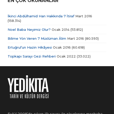
EN ÇOK OKUNANLAR
İkinci Abdülhamid Han Hakkında 7 İtiraf
Mart 2016
(158.314)
Noel Baba Neyimiz Olur?
Ocak 2014
(113.812)
Bilime Yön Veren 7 Müslüman Âlim
Mart 2016
(80.593)
Ertuğrul’un Hazin Hikâyesi
Ocak 2016
(60.618)
Topkapı Sarayı Gezi Rehberi
Ocak 2022
(33.022)