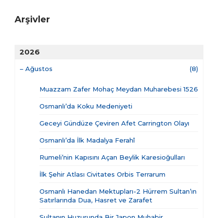
Arşivler
2026
–
Ağustos
(8)
Muazzam Zafer Mohaç Meydan Muharebesi 1526
Osmanlı’da Koku Medeniyeti
Geceyi Gündüze Çeviren Afet Carrington Olayı
Osmanlı’da İlk Madalya Ferahî
Rumeli’nin Kapısını Açan Beylik Karesioğulları
İlk Şehir Atlası Civitates Orbis Terrarum
Osmanlı Hanedan Mektupları-2 Hürrem Sultan’ın
Satırlarında Dua, Hasret ve Zarafet
Sultanın Huzurunda Bir Japon Muhabir