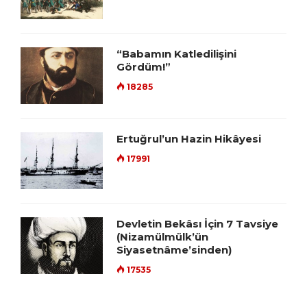
“Babamın Katledilişini
Gördüm!”
18285
Ertuğrul’un Hazin Hikâyesi
17991
Devletin Bekâsı İçin 7 Tavsiye
(Nizamülmülk’ün
Siyasetnâme’sinden)
17535