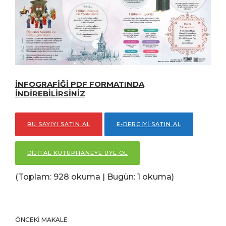
İNFOGRAFİĞİ PDF FORMATINDA
İNDİREBİLİRSİNİZ
BU SAYIYI SATIN AL
E-DERGİYİ SATIN AL
DİJİTAL KÜTÜPHANEYE ÜYE OL
(Toplam: 928 okuma | Bugün: 1 okuma)
ÖNCEKI MAKALE