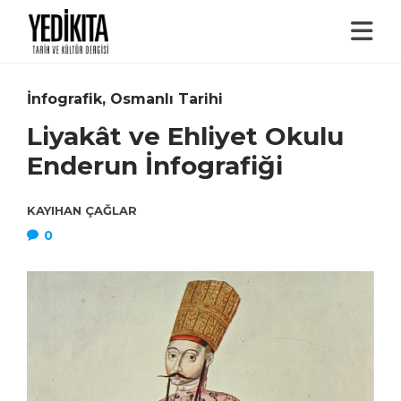
İnfografik
,
Osmanlı Tarihi
Liyakât ve Ehliyet Okulu
Enderun İnfografiği
KAYIHAN ÇAĞLAR
0