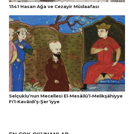
1541 Hasan Ağa ve Cezayir Müdaafası
Selçuklu’nun Mecellesi El-Mesâilü’l-Melikşâhiyye
Fi’l-Kavâidi’ş-Şer‘iyye