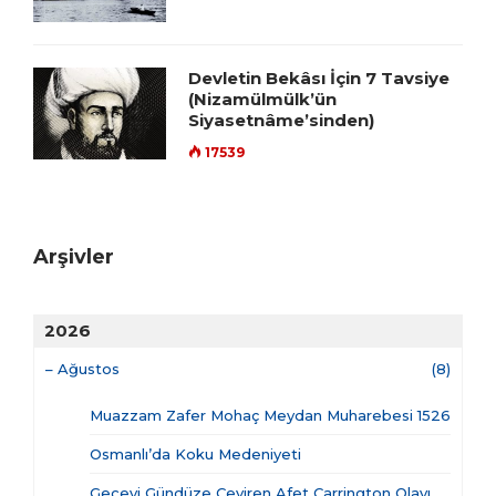
Devletin Bekâsı İçin 7 Tavsiye
(Nizamülmülk’ün
Siyasetnâme’sinden)
17539
Arşivler
2026
–
Ağustos
(8)
Muazzam Zafer Mohaç Meydan Muharebesi 1526
Osmanlı’da Koku Medeniyeti
Geceyi Gündüze Çeviren Afet Carrington Olayı