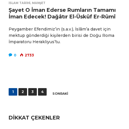
İSLAM TARIHI
,
MANŞET
Şayet O İman Ederse Rumların Tamamı
İman Edecek! Dağâtır El-Üskûf Er-Rûmî
Peygamber Efendimiz’in (s.a.v.), İslâm’a davet için
mektup gönderdiği kişilerden birisi de Doğu Roma
İmparatoru Herakliyus’tu.
0
2733
Yazı
1
2
3
4
SONRAKI
sayfalaması
DİKKAT ÇEKENLER