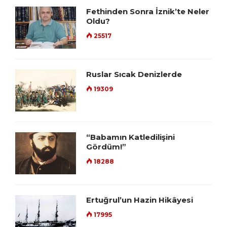
Fethinden Sonra İznik’te Neler
Oldu?
25517
Ruslar Sıcak Denizlerde
19309
“Babamın Katledilişini
Gördüm!”
18288
Ertuğrul’un Hazin Hikâyesi
17995