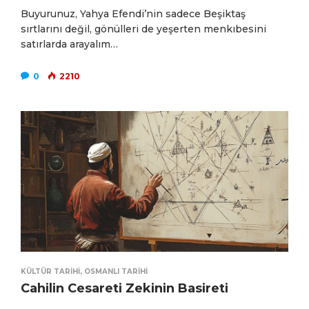
Buyurunuz, Yahya Efendi’nin sadece Beşiktaş
sırtlarını değil, gönülleri de yeşerten menkıbesini
satırlarda arayalım…
0
2210
KÜLTÜR TARIHI
,
OSMANLI TARIHI
Cahilin Cesareti Zekinin Basireti