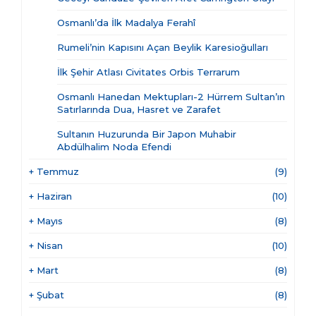
Osmanlı’da İlk Madalya Ferahî
Rumeli’nin Kapısını Açan Beylik Karesioğulları
İlk Şehir Atlası Civitates Orbis Terrarum
Osmanlı Hanedan Mektupları-2 Hürrem Sultan’ın
Satırlarında Dua, Hasret ve Zarafet
Sultanın Huzurunda Bir Japon Muhabir
Abdülhalim Noda Efendi
+
Temmuz
(9)
+
Haziran
(10)
+
Mayıs
(8)
+
Nisan
(10)
+
Mart
(8)
+
Şubat
(8)