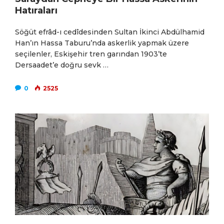
Hatıraları
Söğüt efrâd-ı cedîdesinden Sultan İkinci Abdülhamid
Han’ın Hassa Taburu’nda askerlik yapmak üzere
seçilenler, Eskişehir tren garından 1903’te
Dersaadet’e doğru sevk …
0
2525