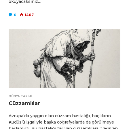
okuyacaksınız…
0
1407
DÜNYA TARIHI
Cüzzamlılar
Avrupa’da yaygın olan cüzzam hastalığı, haçlıların
Kudüs’ü işgaliyle başka coğrafyalarda da görülmeye
başlamıştı. Bu hastalığı taşıyan cüzzamlılara “yaşayan