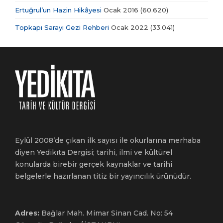
Ertuğrul’un Hazin Hikâyesi
Ocak 2016
(60.620)
Topkapı Sarayı Gezi Rehberi
Ocak 2022
(33.041)
Eylül 2008’de çıkan ilk sayısı ile okurlarına merhaba
diyen Yedikıta Dergisi; tarihi, ilmi ve kültürel
konularda birebir gerçek kaynaklar ve tarihi
belgelerle hazırlanan titiz bir yayıncılık ürünüdür.
Adres:
Bağlar Mah. Mimar Sinan Cad. No: 54