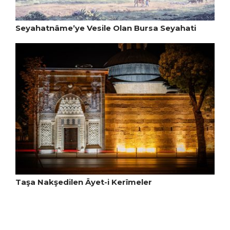
Seyahatnâme’ye Vesile Olan Bursa Seyahati
Taşa Nakşedilen Âyet-i Kerîmeler