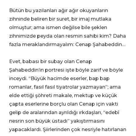
Bütün bu yazılanları ağır ağır okuyanların
zihninde beliren bir suret, bir imaj mutlaka
olmuştur; ama ismen değilse bile şeklen
zihnimizde peyda olan resmin sahibi kim? Daha
fazla meraklandırmayalım: Cenap Şahabeddin…
Evet, babası bir subay olan Cenap
Şahabeddin’in portresi işte böyle zarif ve böyle
inceydi. “Büyük hacimde eserler, bap bap
romanlar, fasıl fasıl tiyatrolar yazmayan”; ama
elde ettiği şöhreti makale, mektup ve küçük
çapta eserlerine borçlu olan Cenap için vakti
gelip de aralarından ayrıldığı ırkdaşları, “edebî
nesrin son büyük üstadı” yakıştırmasını
yapacaklardı. Şiirlerinden çok nesriyle hatırlanan