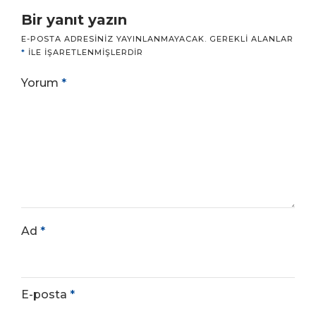
Bir yanıt yazın
E-POSTA ADRESINIZ YAYINLANMAYACAK.
GEREKLI ALANLAR
*
ILE IŞARETLENMIŞLERDIR
Yorum
*
Ad
*
E-posta
*