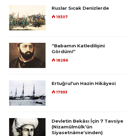
Ruslar Sıcak Denizlerde
19307
“Babamın Katledilişini
Gördüm!”
18286
Ertuğrul’un Hazin Hikâyesi
17993
Devletin Bekâsı İçin 7 Tavsiye
(Nizamülmülk’ün
Siyasetnâme’sinden)