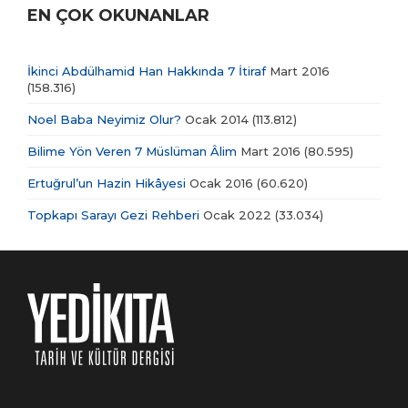
EN ÇOK OKUNANLAR
İkinci Abdülhamid Han Hakkında 7 İtiraf
Mart 2016
(158.316)
Noel Baba Neyimiz Olur?
Ocak 2014
(113.812)
Bilime Yön Veren 7 Müslüman Âlim
Mart 2016
(80.595)
Ertuğrul’un Hazin Hikâyesi
Ocak 2016
(60.620)
Topkapı Sarayı Gezi Rehberi
Ocak 2022
(33.034)