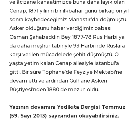
ve âcizane kanaatimizce buna daha layık olan
Cenap, 1871 yılının bir ilkbahar günü birkaç on yıl
sonra kaybedeceğimiz Manastır’da doğmuştu.
Asker olduğunu haber verdiğimiz babası
Osman Şahabeddin Bey 1877-78 Rus Harbi ya
da daha meşhur tabiriyle 93 Harbi’nde Ruslara
karşı verilen mücadelede şehit düşmüştü. O
yaşta yetim kalan Cenap ailesiyle İstanbul’a
gitti. Bir süre Tophane’de Feyziye Mektebi’ne
devam etti ve ardından Gülhane Askerî
Rüştiyesi’nden 1880’de mezun oldu.
Yazının devamını Yedikıta Dergisi Temmuz
(59. Sayı 2013) sayısından okuyabilirsiniz.