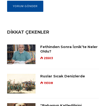
DİKKAT ÇEKENLER
Fethinden Sonra İznik’te Neler
Oldu?
25503
Ruslar Sıcak Denizlerde
19308
“Babamın Katledilişini