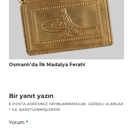
Osmanlı’da İlk Madalya Ferahî
Bir yanıt yazın
E-POSTA ADRESINIZ YAYINLANMAYACAK.
GEREKLI ALANLAR
*
ILE IŞARETLENMIŞLERDIR
Yorum
*