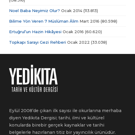
(158.316)
Noel Baba Neyimiz Olur?
Ocak 2014
(113.813)
Bilime Yön Veren 7 Müslüman Âlim
Mart 2016
(80.598)
Ertuğrul’un Hazin Hikâyesi
Ocak 2016
(60.620)
Topkapı Sarayı Gezi Rehberi
Ocak 2022
(33.038)
Eylül 2008’de çıkan ilk sayısı ile okurlarına merhaba
diyen Yedikıta Dergisi; tarihi, ilmi ve kültürel
konularda birebir gerçek kaynaklar ve tarihi
belgelerle hazırlanan titiz bir yayıncılık ürünüdür.