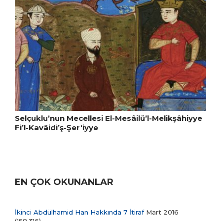
Selçuklu’nun Mecellesi El-Mesâilü’l-Melikşâhiyye
Fi’l-Kavâidi’ş-Şer‘iyye
EN ÇOK OKUNANLAR
İkinci Abdülhamid Han Hakkında 7 İtiraf
Mart 2016