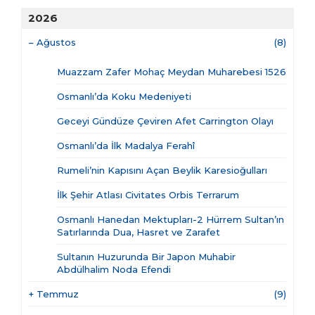
2026
–
Ağustos
(8)
Muazzam Zafer Mohaç Meydan Muharebesi 1526
Osmanlı’da Koku Medeniyeti
Geceyi Gündüze Çeviren Afet Carrington Olayı
Osmanlı’da İlk Madalya Ferahî
Rumeli’nin Kapısını Açan Beylik Karesioğulları
İlk Şehir Atlası Civitates Orbis Terrarum
Osmanlı Hanedan Mektupları-2 Hürrem Sultan’ın
Satırlarında Dua, Hasret ve Zarafet
Sultanın Huzurunda Bir Japon Muhabir
Abdülhalim Noda Efendi
+
Temmuz
(9)