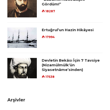
Gördüm!”
18287
Ertuğrul’un Hazin Hikâyesi
17994
Devletin Bekâsı İçin 7 Tavsiye
(Nizamülmülk’ün
Siyasetnâme’sinden)
17538
Arşivler