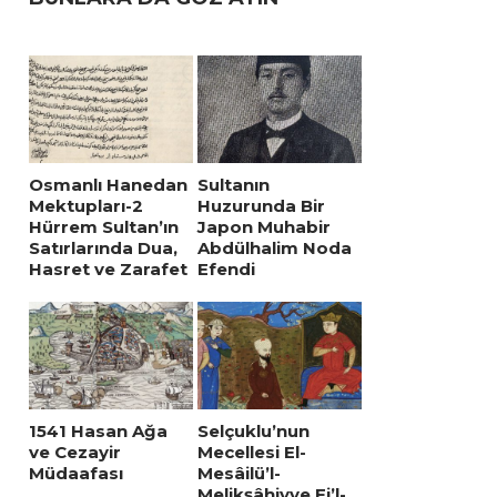
Osmanlı Hanedan
Sultanın
Mektupları-2
Huzurunda Bir
Hürrem Sultan’ın
Japon Muhabir
Satırlarında Dua,
Abdülhalim Noda
Hasret ve Zarafet
Efendi
1541 Hasan Ağa
Selçuklu’nun
ve Cezayir
Mecellesi El-
Müdaafası
Mesâilü’l-
Melikşâhiyye Fi’l-