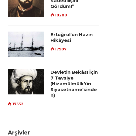
Katledilişini
Gördüm!”
18280
Ertuğrul’un Hazin
Hikâyesi
17987
Devletin Bekâsı İçin
7 Tavsiye
(Nizamülmülk’ün
Siyasetnâme’sinde
n)
17532
Arşivler