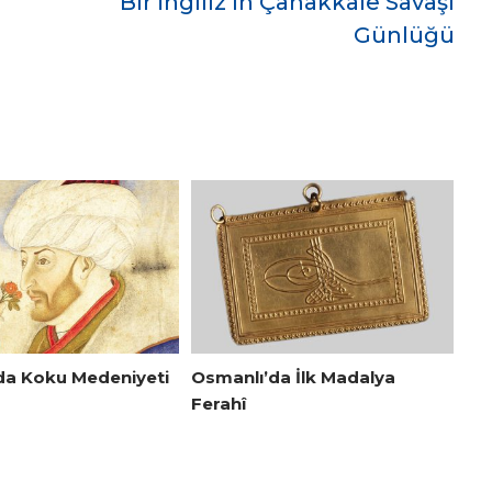
Bir İngiliz’in Çanakkale Savaşı
Günlüğü
da Koku Medeniyeti
Osmanlı’da İlk Madalya
Ferahî