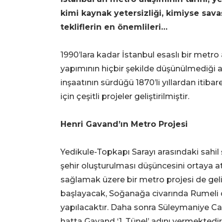
kimi kaynak yetersizliği, kimiyse sava
tekliflerin en önemlileri…
1990’lara kadar İstanbul esaslı bir met
yapımının hiçbir şekilde düşünülmediği 
inşaatının sürdüğü 1870’li yıllardan iti
için çeşitli projeler geliştirilmiştir.
Henri Gavand’ın Metro Projesi
Yedikule-Topkapı Sarayı arasındaki sahil 
şehir oluşturulması düşüncesini ortaya at
sağlamak üzere bir metro projesi de gel
başlayacak, Soğanağa civarında Rumeli 
yapılacaktır. Daha sonra Süleymaniye Cam
hatta Gavand ‘1. Tünel’ adını vermektedir