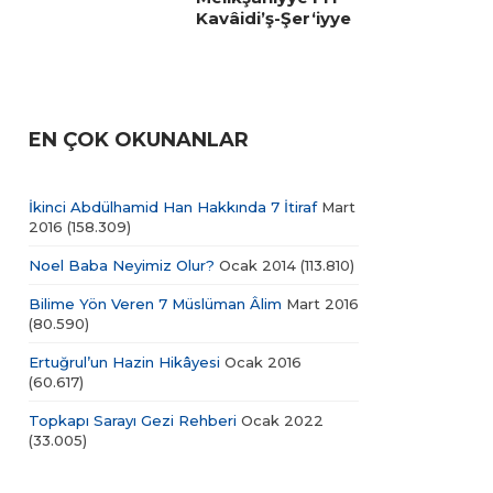
Kavâidi’ş-Şer‘iyye
EN ÇOK OKUNANLAR
İkinci Abdülhamid Han Hakkında 7 İtiraf
Mart
2016
(158.309)
Noel Baba Neyimiz Olur?
Ocak 2014
(113.810)
Bilime Yön Veren 7 Müslüman Âlim
Mart 2016
(80.590)
Ertuğrul’un Hazin Hikâyesi
Ocak 2016
(60.617)
Topkapı Sarayı Gezi Rehberi
Ocak 2022
(33.005)