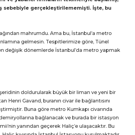
ş sebebiyle gerçekleştirilememişti. İşte, bu
ro ağından mahrumdu. Ama bu, İstanbul’a metro
anlamına gelmesin. Tespitlerimize göre, Tünel
baren değişik dönemlerde İstanbul’da metro yapmak
şeridinin doldurularak büyük bir liman ve yeni bir
an Henri Gavand, buranın civar ile bağlantısını
iştirmiştir. Buna göre metro Kumkapı civarında
demiryollarına bağlanacak ve burada bir istasyon
ii’nin yanından geçerek Haliç’e ulaşacaktır. Bu
. Haliç kıyısında İstanbul İstasyonu kurulmaktadır.