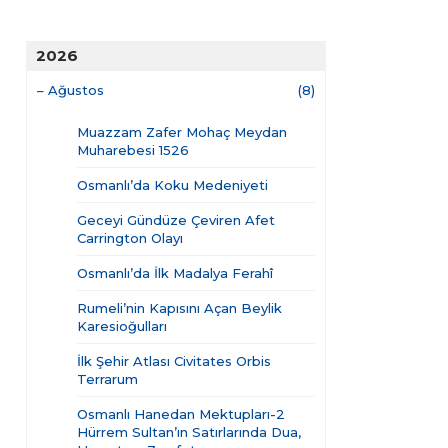
2026
–
Ağustos
(8)
Muazzam Zafer Mohaç Meydan
Muharebesi 1526
Osmanlı’da Koku Medeniyeti
Geceyi Gündüze Çeviren Afet
Carrington Olayı
Osmanlı’da İlk Madalya Ferahî
Rumeli’nin Kapısını Açan Beylik
Karesioğulları
İlk Şehir Atlası Civitates Orbis
Terrarum
Osmanlı Hanedan Mektupları-2
Hürrem Sultan’ın Satırlarında Dua,