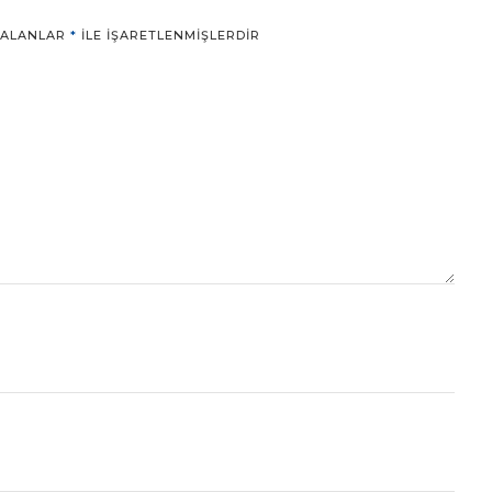
 ALANLAR
*
ILE IŞARETLENMIŞLERDIR