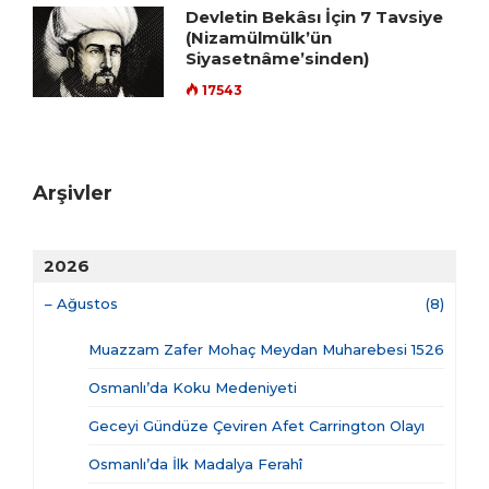
Devletin Bekâsı İçin 7 Tavsiye
(Nizamülmülk’ün
Siyasetnâme’sinden)
17543
Arşivler
2026
–
Ağustos
(8)
Muazzam Zafer Mohaç Meydan Muharebesi 1526
Osmanlı’da Koku Medeniyeti
Geceyi Gündüze Çeviren Afet Carrington Olayı
Osmanlı’da İlk Madalya Ferahî