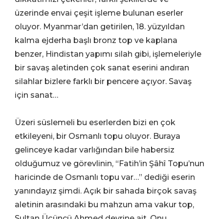
üzerinde envai çeşit işleme bulunan eserler
oluyor. Myanmar’dan getirilen, 18. yüzyıldan
kalma ejderha başlı bronz top ve kaplana
benzer, Hindistan yapımı silah gibi, işlemeleriyle
bir savaş aletinden çok sanat eserini andıran
silahlar bizlere farklı bir pencere açıyor. Savaş
için sanat…
Üzeri süslemeli bu eserlerden bizi en çok
etkileyeni, bir Osmanlı topu oluyor. Buraya
gelinceye kadar varlığından bile habersiz
olduğumuz ve görevlinin, “Fatih’in Şâhî Topu’nun
haricinde de Osmanlı topu var…” dediği eserin
yanındayız şimdi. Açık bir sahada birçok savaş
aletinin arasındaki bu mahzun ama vakur top,
Sultan Üçüncü Ahmed devrine ait. Onu