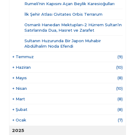
Rumeli’nin Kapısını Açan Beylik Karesioğulları
İlk Şehir Atlası Civitates Orbis Terrarum
Osmanlı Hanedan Mektupları-2 Hürrem Sultan’ın
Satırlarında Dua, Hasret ve Zarafet
Sultanın Huzurunda Bir Japon Muhabir
Abdülhalim Noda Efendi
+
Temmuz
(9)
+
Haziran
(10)
+
Mayıs
(8)
+
Nisan
(10)
+
Mart
(8)
+
Şubat
(8)
+
Ocak
(7)
2025