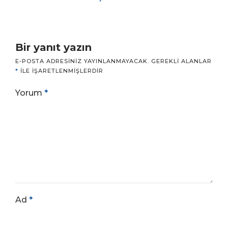
Bir yanıt yazın
E-POSTA ADRESINIZ YAYINLANMAYACAK.
GEREKLI ALANLAR
*
ILE IŞARETLENMIŞLERDIR
Yorum
*
Ad
*