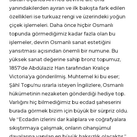
yanındakilerden ayıran ve ilk bakışta fark edilen
özellikleri ise turkuaz rengi ve üzerindeki yoğun
çiçek işlemeleri. Daha önce hiçbir Osmanlı
topunda görmediğimiz kadar fazla olan bu
işlemeler, devrin Osmanlı sanat estetiğini
yansıtması açısından önemli bir numune. Bu
yüksek sanat değerine sahip bronz topumuz,
1857’de Abdülaziz Han tarafından Kraliçe
Victoria’ya gönderilmiş. Muhtemel ki bu eser;
Şâhî Topu’nu ısrarla isteyen İngilizlere, Osmanlı
hükümetinin nezaketen gönderdiği hediye top.
Varlığını hiç bilmediğimiz bu ecdad şaheserini
burada görmek bizim için büyük bir sürpriz oldu.
Ve “Ecdadın izlerini dar kalıplara ve coğrafyalara
sıkıştırmaya çalışmak, onların cihanşümul
davalarına yapılan en büyük haksızlık olacaktır.”