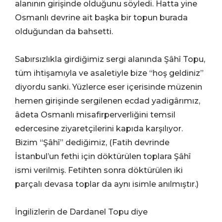
alanının girişinde olduğunu söyledi. Hatta yine
Osmanlı devrine ait başka bir topun burada
olduğundan da bahsetti.
Sabırsızlıkla girdiğimiz sergi alanında Şâhî Topu,
tüm ihtişamıyla ve asaletiyle bize “hoş geldiniz”
diyordu sanki. Yüzlerce eser içerisinde müzenin
hemen girişinde sergilenen ecdad yadigârımız,
âdeta Osmanlı misafirperverliğini temsil
edercesine ziyaretçilerini kapıda karşılıyor.
Bizim “Şâhî” dediğimiz, (Fatih devrinde
İstanbul’un fethi için döktürülen toplara Şâhî
ismi verilmiş. Fetihten sonra döktürülen iki
parçalı devasa toplar da aynı isimle anılmıştır.)
İngilizlerin de Dardanel Topu diye