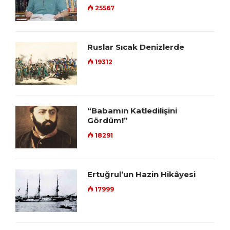
25567
Ruslar Sıcak Denizlerde
19312
“Babamın Katledilişini
Gördüm!”
18291
Ertuğrul’un Hazin Hikâyesi
17999