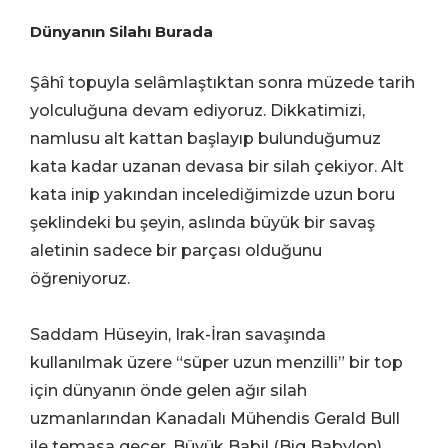
Dünyanın Silahı Burada
Şâhî topuyla selâmlaştıktan sonra müzede tarih
yolculuğuna devam ediyoruz. Dikkatimizi,
namlusu alt kattan başlayıp bulunduğumuz
kata kadar uzanan devasa bir silah çekiyor. Alt
kata inip yakından incelediğimizde uzun boru
şeklindeki bu şeyin, aslında büyük bir savaş
aletinin sadece bir parçası olduğunu
öğreniyoruz.
Saddam Hüseyin, Irak-İran savaşında
kullanılmak üzere “süper uzun menzilli” bir top
için dünyanın önde gelen ağır silah
uzmanlarından Kanadalı Mühendis Gerald Bull
ile temasa geçer. Büyük Babil (Big Babylon)