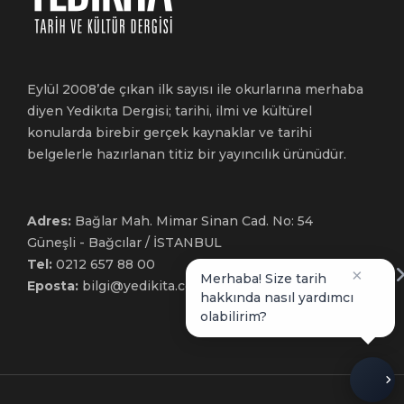
Eylül 2008’de çıkan ilk sayısı ile okurlarına merhaba
diyen Yedikıta Dergisi; tarihi, ilmi ve kültürel
konularda birebir gerçek kaynaklar ve tarihi
belgelerle hazırlanan titiz bir yayıncılık ürünüdür.
Adres:
Bağlar Mah. Mimar Sinan Cad. No: 54
Güneşli - Bağcılar / İSTANBUL
Tel:
0212 657 88 00
×
Merhaba! Size tarih
Eposta:
bilgi@yedikita.com.tr
hakkında nasıl yardımcı
olabilirim?