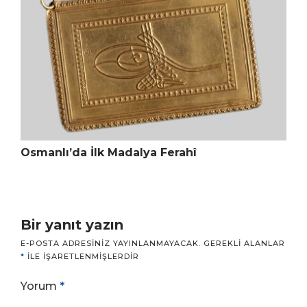
Osmanlı’da İlk Madalya Ferahî
Bir yanıt yazın
E-POSTA ADRESINIZ YAYINLANMAYACAK.
GEREKLI ALANLAR
*
ILE IŞARETLENMIŞLERDIR
Yorum
*