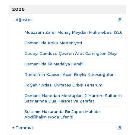
2026
–
Ağustos
(8)
Muazzam Zafer Mohaç Meydan Muharebesi 1526
Osmanlı’da Koku Medeniyeti
Geceyi Gündüze Çeviren Afet Carrington Olayı
Osmanlı’da İlk Madalya Ferahî
Rumeli’nin Kapısını Açan Beylik Karesioğulları
İlk Şehir Atlası Civitates Orbis Terrarum
Osmanlı Hanedan Mektupları-2 Hürrem Sultan’ın
Satırlarında Dua, Hasret ve Zarafet
Sultanın Huzurunda Bir Japon Muhabir
Abdülhalim Noda Efendi
+
Temmuz
(9)