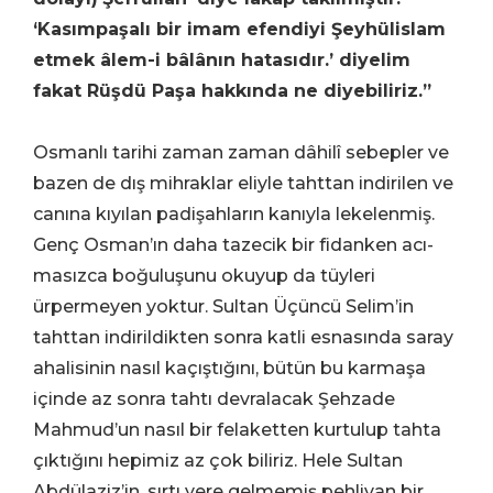
‘Kasımpaşalı bir imam efendiyi Şeyhülislam
etmek âlem-i bâlânın hatasıdır.’ diyelim
fakat Rüşdü Paşa hakkında ne diyebiliriz.”
Osmanlı tarihi zaman zaman dâhilî sebepler ve
bazen de dış mihraklar eliyle tahttan indirilen ve
canına kıyılan padişahların kanıyla lekelenmiş.
Genç Osman’ın daha tazecik bir fidanken acı-
masızca boğuluşunu okuyup da tüyleri
ürpermeyen yoktur. Sultan Üçüncü Selim’in
tahttan indirildikten sonra katli esnasında saray
ahalisinin nasıl kaçıştığını, bütün bu karmaşa
içinde az sonra tahtı devralacak Şehzade
Mahmud’un nasıl bir felaketten kurtulup tahta
çıktığını hepimiz az çok biliriz. Hele Sultan
Abdülaziz’in, sırtı yere gelmemiş pehlivan bir