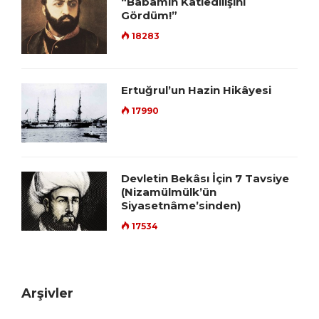
“Babamın Katledilişini
Gördüm!”
18283
Ertuğrul’un Hazin Hikâyesi
17990
Devletin Bekâsı İçin 7 Tavsiye
(Nizamülmülk’ün
Siyasetnâme’sinden)
17534
Arşivler