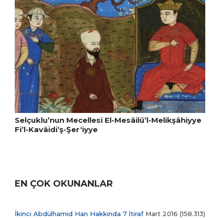
Selçuklu’nun Mecellesi El-Mesâilü’l-Melikşâhiyye
Fi’l-Kavâidi’ş-Şer‘iyye
EN ÇOK OKUNANLAR
İkinci Abdülhamid Han Hakkında 7 İtiraf
Mart 2016
(158.313)