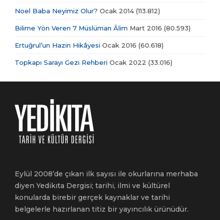
Noel Baba Neyimiz Olur?
Ocak 2014
(113.812)
Bilime Yön Veren 7 Müslüman Âlim
Mart 2016
(80.593)
Ertuğrul’un Hazin Hikâyesi
Ocak 2016
(60.618)
Topkapı Sarayı Gezi Rehberi
Ocak 2022
(33.016)
Eylül 2008’de çıkan ilk sayısı ile okurlarına merhaba
diyen Yedikıta Dergisi; tarihi, ilmi ve kültürel
konularda birebir gerçek kaynaklar ve tarihi
belgelerle hazırlanan titiz bir yayıncılık ürünüdür.