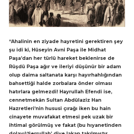
“Ahalinin en ziyade hayretini gerektiren şey
şu idi ki, Hüseyin Avni Paşa ile Midhat
Paşa’dan her türlü hareket beklenirse de
Rüşdü Paşa ağır ve ileriyi düşünür bir adam
olup daima saltanata karşı hayırhahlığından
bahsettiği halde zorbalara önder olması
hatırlara gelmezdi! Hayrullah Efendi ise,
cennetmekân Sultan Abdülaziz Han
Hazretleri’nin hususi çırağı iken bu hain
cinayete muvafakat etmesi pek uzak bir
ihtimal görülmüş ve fakat (bu hıyanetinden
dolayı)‘Şerrullah’ diye lakap takılmıştır.