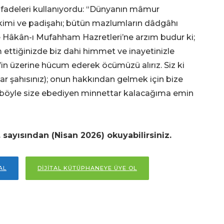
ifadeleri kullanıyordu: “Dünyanın mâmur
âkimi ve padişahı; bütün mazlumların dâdgâhı
e Hâkân-ı Mufahham Hazretleri’ne arzım budur ki;
ettiğinizde biz dahi himmet ve inayetinizle
’in üzerine hücum ederek öcümüzü alırız. Siz ki
hlar şahısınız); onun hakkından gelmek için bize
böyle size ebediyen minnettar kalacağıma emin
. sayısından (Nisan
2026) okuyabilirsiniz.
AL
DİJİTAL KÜTÜPHANEYE ÜYE OL