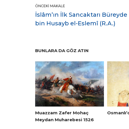
ÖNCEKI MAKALE
İslâm’ın İlk Sancaktarı Büreyde
bin Husayb el-Eslemî (R.A.)
BUNLARA DA GÖZ ATIN
Muazzam Zafer Mohaç
Osmanlı’
Meydan Muharebesi 1526