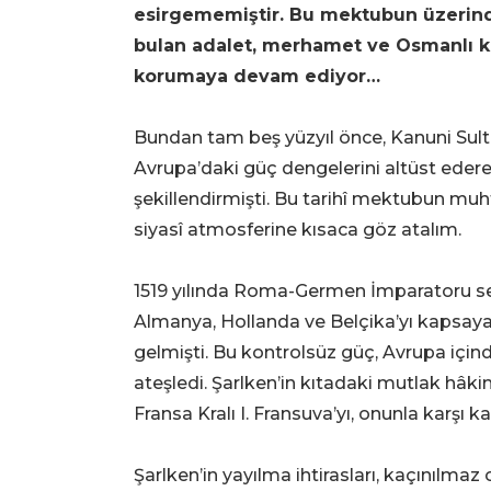
esirgememiştir. Bu mektubun üzerind
bulan adalet, merhamet ve Osmanlı kudr
korumaya devam ediyor…
Bundan tam beş yüzyıl önce, Kanuni Sult
Avrupa’daki güç dengelerini altüst ederek
şekillendirmişti. Bu tarihî mektubun m
siyasî atmosferine kısaca göz atalım.
1519 yılında Roma-Germen İmparatoru seç
Almanya, Hollanda ve Belçika’yı kapsaya
gelmişti. Bu kontrolsüz güç, Avrupa içind
ateşledi. Şarlken’in kıtadaki mutlak hâk
Fransa Kralı I. Fransuva’yı, onunla karşı ka
Şarlken’in yayılma ihtirasları, kaçınılmaz 