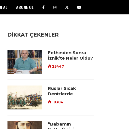
N AL
ABONE OL
DİKKAT ÇEKENLER
Fethinden Sonra
İznik’te Neler Oldu?
25447
Ruslar Sıcak
Denizlerde
19304
“Babamın