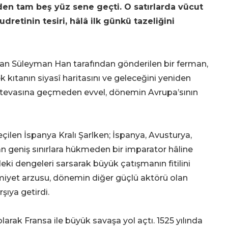
en tam beş yüz sene geçti. O satırlarda vücut
etinin tesiri, hâlâ ilk günkü tazeliğini
an Süleyman Han tarafından gönderilen bir ferman,
 kıtanın siyasî haritasını ve geleceğini yeniden
uhtevasına geçmeden evvel, dönemin Avrupa’sının
ilen İspanya Kralı Şarlken; İspanya, Avusturya,
n geniş sınırlara hükmeden bir imparator hâline
eki dengeleri sarsarak büyük çatışmanın fitilini
imiyet arzusu, dönemin diğer güçlü aktörü olan
rşıya getirdi.
olarak Fransa ile büyük savaşa yol açtı. 1525 yılında