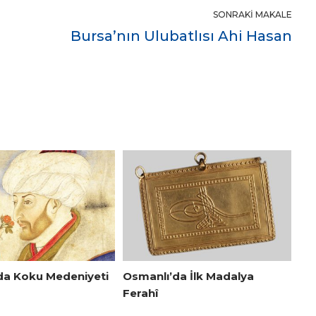
SONRAKI MAKALE
Bursa’nın Ulubatlısı Ahi Hasan
da Koku Medeniyeti
Osmanlı’da İlk Madalya
Ferahî