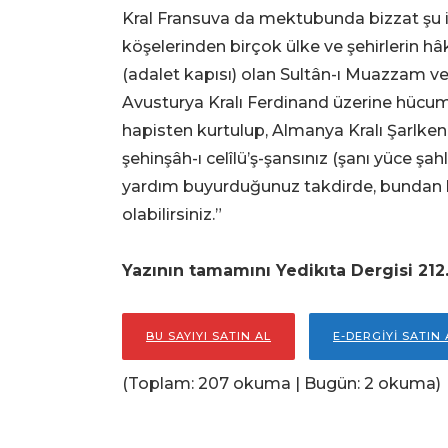
Kral Fransuva da mektubunda bizzat şu 
köşelerinden birçok ülke ve şehirlerin h
(adalet kapısı) olan Sultân-ı Muazzam v
Avusturya Kralı Ferdinand üzerine hücum 
hapisten kurtulup, Almanya Kralı Şarlken
şehinşâh-ı celîlü’ş-şansınız (şanı yüce şa
yardım buyurduğunuz takdirde, bundan 
olabilirsiniz.”
Yazının tamamını Yedikıta Dergisi 212
BU SAYIYI SATIN AL
E-DERGİYİ SATIN 
(Toplam: 207 okuma | Bugün: 2 okuma)