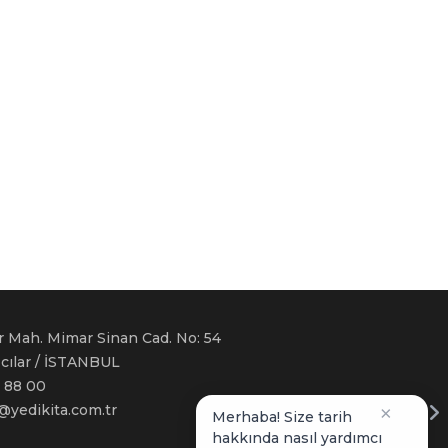
r Mah. Mimar Sinan Cad. No: 54
ğcılar / İSTANBUL
 88 00
i@yedikita.com.tr
×
Merhaba! Size tarih
hakkında nasıl yardımcı