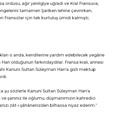
 ordusu, ağır yenilgiye uğradı ve Kral Fransuva,
engelerini tamamen Şarlken lehine çevirirken,
en Fransızlar için tek kurtuluş ümidi kalmıştı;
dıkları o anda, kendilerine yardım edebilecek yegâne
an olduğunun farkındaydılar. Fransa kralı, annesi
ahı Kanuni Sultan Süleyman Han’a gizli mektup
rdı.
a şu sözlerle Kanuni Sultan Süleyman Han’a
t ve şanınız ile oğlumu, düşmanımızın kahredici
ızı zât-ı şâhânenizden bilhassa niyaz ederim.”