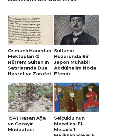
Osmanlı Hanedan
Sultanın
Mektupları-2
Huzurunda Bir
Hürrem Sultan’ın
Japon Muhabir
Satırlarında Dua,
Abdülhalim Noda
Hasret ve Zarafet
Efendi
1541 Hasan Ağa
Selçuklu’nun
ve Cezayir
Mecellesi El-
Müdaafası
Mesâilü’l-
Melikşâhiyye Fi’l-