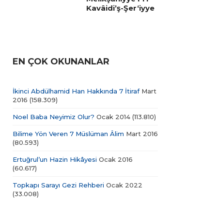
Kavâidi’ş-Şer‘iyye
EN ÇOK OKUNANLAR
İkinci Abdülhamid Han Hakkında 7 İtiraf
Mart
2016
(158.309)
Noel Baba Neyimiz Olur?
Ocak 2014
(113.810)
Bilime Yön Veren 7 Müslüman Âlim
Mart 2016
(80.593)
Ertuğrul’un Hazin Hikâyesi
Ocak 2016
(60.617)
Topkapı Sarayı Gezi Rehberi
Ocak 2022
(33.008)