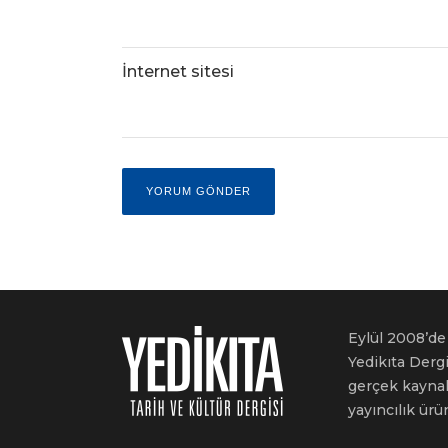
İnternet sitesi
Eylül 2008’de 
Yedikıta Dergi
gerçek kaynakl
yayıncılık ürü