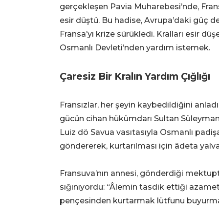
gerçekleşen Pavia Muharebesi’nde, Fransa
esir düştü. Bu hadise, Avrupa’daki güç d
Fransa’yı krize sürükledi. Kralları esir düş
Osmanlı Devleti’nden yardım istemek.
Çaresiz Bir Kralın Yardım Çığlığı
Fransızlar, her şeyin kaybedildiğini anla
gücün cihan hükümdarı Sultan Süleyman H
Luiz dö Savua vasıtasıyla Osmanlı padiş
göndererek, kurtarılması için âdeta yalva
Fransuva’nın annesi, gönderdiği mektupt
sığınıyordu: “Âlemin tasdik ettiği azame
pençesinden kurtarmak lütfunu buyurman