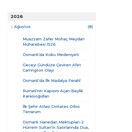
2026
–
Ağustos
(8)
Muazzam Zafer Mohaç Meydan
Muharebesi 1526
Osmanlı’da Koku Medeniyeti
Geceyi Gündüze Çeviren Afet
Carrington Olayı
Osmanlı’da İlk Madalya Ferahî
Rumeli’nin Kapısını Açan Beylik
Karesioğulları
İlk Şehir Atlası Civitates Orbis
Terrarum
Osmanlı Hanedan Mektupları-2
Hürrem Sultan’ın Satırlarında Dua,