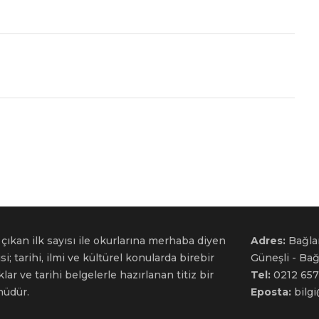
çıkan ilk sayısı ile okurlarına merhaba diyen
Adres:
Bağla
si; tarihi, ilmi ve kültürel konularda birebir
Güneşli - Ba
ar ve tarihi belgelerle hazırlanan titiz bir
Tel:
0212 657
nüdür.
Eposta:
bilg