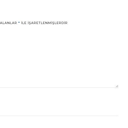
 ALANLAR
*
ILE IŞARETLENMIŞLERDIR