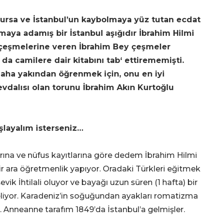
Bursa ve İstanbul’un kaybolmaya yüz tutan ecdat
amaya adamış bir İstanbul aşığıdır İbrahim Hilmi
e çeşmelerine veren İbrahim Bey çeşmeler
da camilere dair kitabını tab‘ ettirememişti.
aha yakından öğrenmek için, onu en iyi
evdalısı olan torunu İbrahim Akın Kurtoğlu
layalım isterseniz…
rına ve nüfus kayıtlarına göre dedem İbrahim Hilmi
r ara öğretmenlik yapıyor. Oradaki Türkleri eğitmek
vik İhtilali oluyor ve bayağı uzun süren (1 hafta) bir
liyor. Karadeniz’in soğuğundan ayakları romatizma
. Anneanne tarafım 1849’da İstanbul’a gelmişler.