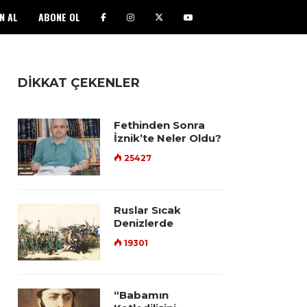
N AL
ABONE OL
DİKKAT ÇEKENLER
Fethinden Sonra
İznik’te Neler Oldu?
25427
Ruslar Sıcak
Denizlerde
19301
“Babamın