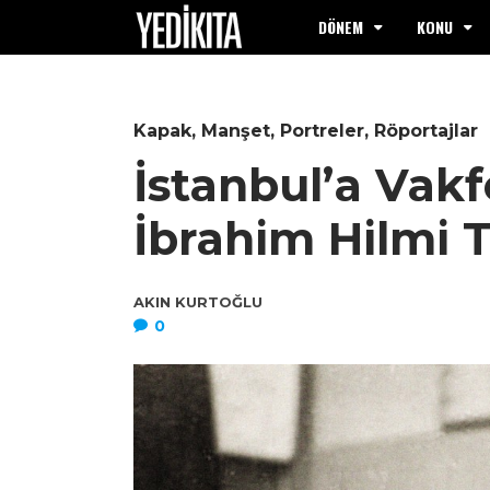
DÖNEM
KONU
Kapak
,
Manşet
,
Portreler
,
Röportajlar
İstanbul’a Vakf
İbrahim Hilmi T
AKIN KURTOĞLU
0