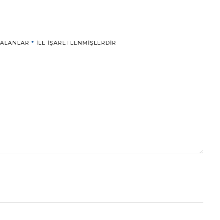
 ALANLAR
*
ILE IŞARETLENMIŞLERDIR