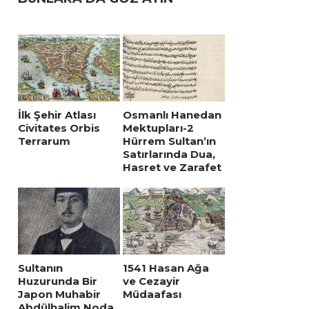
İlk Şehir Atlası
Osmanlı Hanedan
Civitates Orbis
Mektupları-2
Terrarum
Hürrem Sultan’ın
Satırlarında Dua,
Hasret ve Zarafet
Sultanın
1541 Hasan Ağa
Huzurunda Bir
ve Cezayir
Japon Muhabir
Müdaafası
Abdülhalim Noda