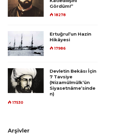
Katledilişini
Gördüm!”
18278
Ertuğrul’un Hazin
Hikâyesi
17986
Devletin Bekâsı İçin
7 Tavsiye
(Nizamülmülk’ün
Siyasetnâme’sinde
n)
17530
Arşivler