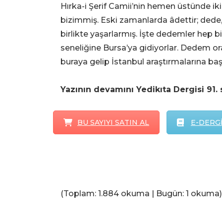
Hırka-i Şerif Camii’nin hemen üstünde iki
bizimmiş. Eski zamanlarda âdettir; dede,
birlikte yaşarlarmış. İşte dedemler hep bi
seneliğine Bursa’ya gidiyorlar. Dedem or
buraya gelip İstanbul araştırmalarına baş
Yazının devamını Yedikıta Dergisi 91. 
BU SAYIYI SATIN AL
E-DERGİ
(Toplam: 1.884 okuma | Bugün: 1 okuma)