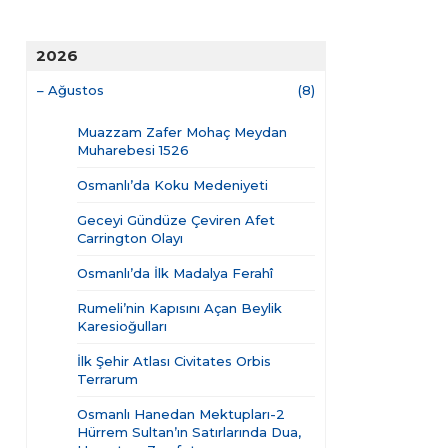
2026
–
Ağustos
(8)
Muazzam Zafer Mohaç Meydan
Muharebesi 1526
Osmanlı’da Koku Medeniyeti
Geceyi Gündüze Çeviren Afet
Carrington Olayı
Osmanlı’da İlk Madalya Ferahî
Rumeli’nin Kapısını Açan Beylik
Karesioğulları
İlk Şehir Atlası Civitates Orbis
Terrarum
Osmanlı Hanedan Mektupları-2
Hürrem Sultan’ın Satırlarında Dua,