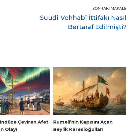
SONRAKI MAKALE
Suudî-Vehhabî İttifakı Nasıl
Bertaraf Edilmişti?
ündüze Çeviren Afet
Rumeli’nin Kapısını Açan
n Olayı
Beylik Karesioğulları