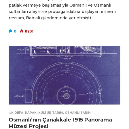
patlak vermeye başlamasıyla Osmanlı ve Osmanlı
sultanları aleyhine propagandalara başlayan ermeni
ressam, Babıali gündeminde yer etmişti…
0
8231
İLK DEFA
,
KAPAK
,
KÜLTÜR TARIHI
,
OSMANLI TARIHI
Osmanlı’nın Çanakkale 1915 Panorama
Müzesi Projesi