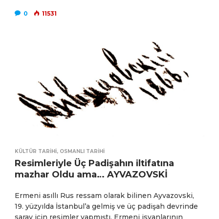
0
11531
KÜLTÜR TARIHI
,
OSMANLI TARIHI
Resimleriyle Üç Padişahın iltifatına
mazhar Oldu ama… AYVAZOVSKİ
Ermeni asıllı Rus ressam olarak bilinen Ayvazovski,
19. yüzyılda İstanbul’a gelmiş ve üç padişah devrinde
saray için resimler yapmıştı. Ermeni isyanlarının