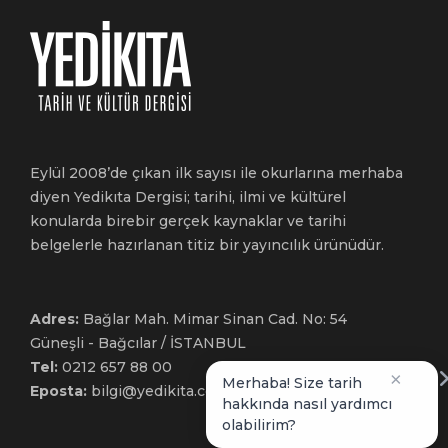
Eylül 2008’de çıkan ilk sayısı ile okurlarına merhaba
diyen Yedikıta Dergisi; tarihi, ilmi ve kültürel
konularda birebir gerçek kaynaklar ve tarihi
belgelerle hazırlanan titiz bir yayıncılık ürünüdür.
Adres:
Bağlar Mah. Mimar Sinan Cad. No: 54
Güneşli - Bağcılar / İSTANBUL
Tel:
0212 657 88 00
×
Merhaba! Size tarih
Eposta:
bilgi@yedikita.com.tr
hakkında nasıl yardımcı
olabilirim?