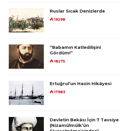
Ruslar Sıcak Denizlerde
19298
“Babamın Katledilişini
Gördüm!”
18275
Ertuğrul’un Hazin Hikâyesi
17983
Devletin Bekâsı İçin 7 Tavsiye
(Nizamülmülk’ün
Siyasetnâme’sinden)