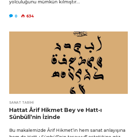
yolculuğunu mümkün kılmıştır…
0
634
SANAT TARIHI
Hattat Ârif Hikmet Bey ve Hatt-ı
Sünbülî’nin İzinde
Bu makalemizde Ârif Hikmet’in hem sanat anlayışına
hem de Hatt-ı Sünbülî’nin tasavvufî estetiğine göz