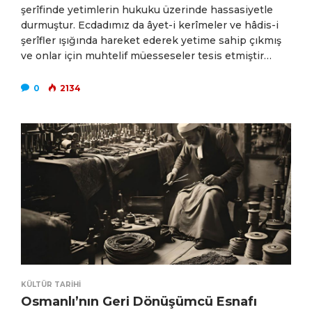
şerîfinde yetimlerin hukuku üzerinde hassasiyetle
durmuştur. Ecdadımız da âyet-i kerîmeler ve hâdis-i
şerîfler ışığında hareket ederek yetime sahip çıkmış
ve onlar için muhtelif müesseseler tesis etmiştir…
0
2134
KÜLTÜR TARIHI
Osmanlı’nın Geri Dönüşümcü Esnafı