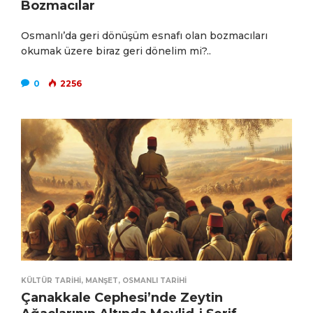
Bozmacılar
Osmanlı’da geri dönüşüm esnafı olan bozmacıları
okumak üzere biraz geri dönelim mi?..
0
2256
KÜLTÜR TARIHI
,
MANŞET
,
OSMANLI TARIHI
Çanakkale Cephesi’nde Zeytin