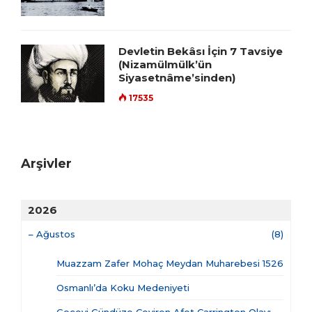
Devletin Bekâsı İçin 7 Tavsiye
(Nizamülmülk’ün
Siyasetnâme’sinden)
17535
Arşivler
2026
–
Ağustos
(8)
Muazzam Zafer Mohaç Meydan Muharebesi 1526
Osmanlı’da Koku Medeniyeti