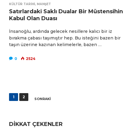
KÜLTÜR TARIHI
,
MANŞET
Satırlardaki Saklı Dualar Bir Müstensihin
Kabul Olan Duası
İnsanoğlu, ardında gelecek nesillere kalıcı bir iz
bırakma çabası taşımıştır hep. Bu isteğini bazen bir
taşın üzerine kazınan kelimelerle, bazen …
0
2524
Yazı
1
2
SONRAKI
sayfalaması
DİKKAT ÇEKENLER