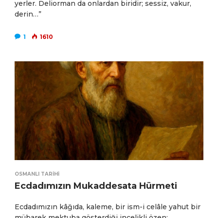
yerler. Deliorman da onlardan biridir; sessiz, vakur,
derin…”
1
1610
OSMANLI TARIHI
Ecdadımızın Mukaddesata Hürmeti
Ecdadımızın kâğıda, kaleme, bir ism-i celâle yahut bir
mübarek mektuba gösterdiği incelikli özen;