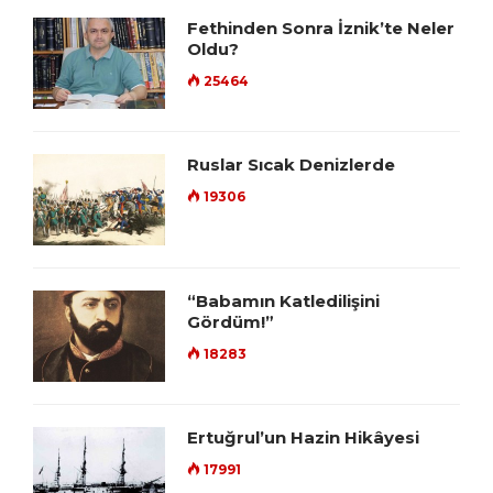
Fethinden Sonra İznik’te Neler
Oldu?
25464
Ruslar Sıcak Denizlerde
19306
“Babamın Katledilişini
Gördüm!”
18283
Ertuğrul’un Hazin Hikâyesi
17991