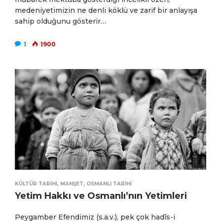
medeniyetimizin ne denli köklü ve zarif bir anlayışa
sahip olduğunu gösterir…
1
1900
KÜLTÜR TARIHI
,
MANŞET
,
OSMANLI TARIHI
Yetim Hakkı ve Osmanlı’nın Yetimleri
Peygamber Efendimiz (s.a.v.), pek çok hadîs-i