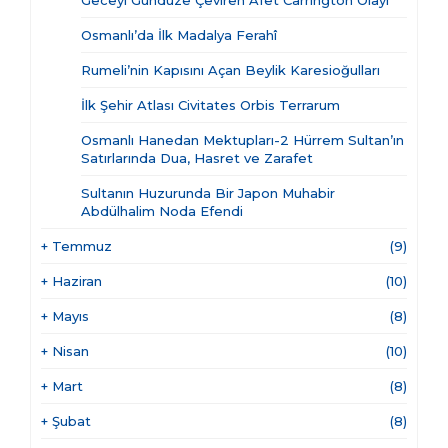
Geceyi Gündüze Çeviren Afet Carrington Olayı
Osmanlı’da İlk Madalya Ferahî
Rumeli’nin Kapısını Açan Beylik Karesioğulları
İlk Şehir Atlası Civitates Orbis Terrarum
Osmanlı Hanedan Mektupları-2 Hürrem Sultan’ın
Satırlarında Dua, Hasret ve Zarafet
Sultanın Huzurunda Bir Japon Muhabir
Abdülhalim Noda Efendi
+
Temmuz
(9)
+
Haziran
(10)
+
Mayıs
(8)
+
Nisan
(10)
+
Mart
(8)
+
Şubat
(8)