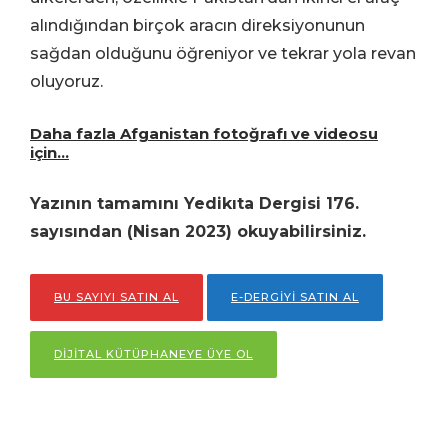
alındığından birçok aracın direksiyonunun
sağdan olduğunu öğreniyor ve tekrar yola revan
oluyoruz.
Daha fazla Afganistan fotoğrafı ve videosu
için…
Yazının tamamını Yedikıta Dergisi 176.
sayısından (Nisan 2023) okuyabilirsiniz.
BU SAYIYI SATIN AL
E-DERGİYİ SATIN AL
DİJİTAL KÜTÜPHANEYE ÜYE OL