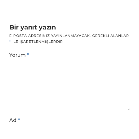
Bir yanıt yazın
E-POSTA ADRESINIZ YAYINLANMAYACAK.
GEREKLI ALANLAR
*
ILE IŞARETLENMIŞLERDIR
Yorum
*
Ad
*