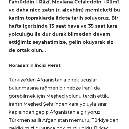
Fahrüddin-i Râzî, Mevlânâ Celaleddin-i Rûmî
ve daha nice zatın (r. aleyhim) memleketi bu
kadim topraklarda âdeta tarih soluyoruz. Bir
hafta içerisinde 13 saat hava ve 35 saat kara
yolculuğu ile dur durak bilmeden devam
ettiğimiz seyahatimize, gelin okuyarak siz
de ortak olun…
Horasan’ın İncisi Herat
Türkiye’den Afganistan’a direk uçuşlar
bulunmasına rağmen bir nebze İran’ı da
görebilmek için Meşhed yolunu tercih ettik.
İran’ın Meşhed Şehri’nden kara yoluyla sınır
kapısından geçip Afganistan
’
a giriyoruz.
Türkmen asıllı Afganistan memuru, Türkiye
’
den
geldiğimizi duyunca çok mutlu oldu. Birkaç