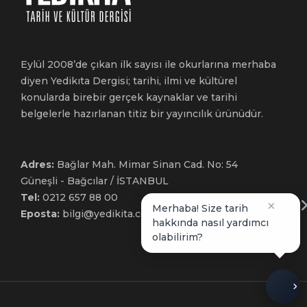
Eylül 2008’de çıkan ilk sayısı ile okurlarına merhaba
diyen Yedikıta Dergisi; tarihi, ilmi ve kültürel
konularda birebir gerçek kaynaklar ve tarihi
belgelerle hazırlanan titiz bir yayıncılık ürünüdür.
Adres:
Bağlar Mah. Mimar Sinan Cad. No: 54
Güneşli - Bağcılar / İSTANBUL
Tel:
0212 657 88 00
×
Merhaba! Size tarih
Eposta:
bilgi@yedikita.com.tr
hakkında nasıl yardımcı
olabilirim?