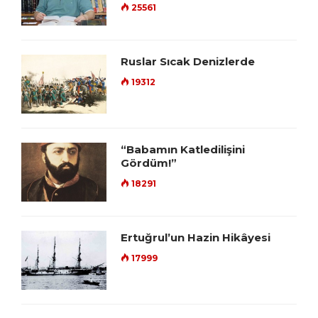
25561
Ruslar Sıcak Denizlerde
19312
“Babamın Katledilişini
Gördüm!”
18291
Ertuğrul’un Hazin Hikâyesi
17999