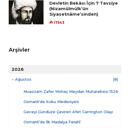
Devletin Bekâsı İçin 7 Tavsiye
(Nizamülmülk’ün
Siyasetnâme’sinden)
17543
Arşivler
2026
–
Ağustos
(8)
Muazzam Zafer Mohaç Meydan Muharebesi 1526
Osmanlı’da Koku Medeniyeti
Geceyi Gündüze Çeviren Afet Carrington Olayı
Osmanlı’da İlk Madalya Ferahî