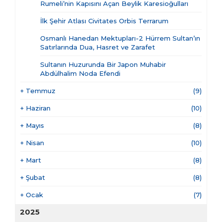
Rumeli’nin Kapısını Açan Beylik Karesioğulları
İlk Şehir Atlası Civitates Orbis Terrarum
Osmanlı Hanedan Mektupları-2 Hürrem Sultan’ın
Satırlarında Dua, Hasret ve Zarafet
Sultanın Huzurunda Bir Japon Muhabir
Abdülhalim Noda Efendi
+
Temmuz
(9)
+
Haziran
(10)
+
Mayıs
(8)
+
Nisan
(10)
+
Mart
(8)
+
Şubat
(8)
+
Ocak
(7)
2025