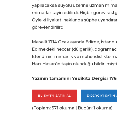
yapılacaksa suyolu üzerine uzman mima
mimarlar tayin edilirdi. Hiçbir görev rastg
Öyle ki liyakati hakkında şüphe uyandıranl
görevlendirilirdi.
Meselâ 1714 Ocak ayında Edirne, İstanbul
Edirne’deki neccar (dülgerlik), doğramacı
Efendi’nin, mimarlık ve mühendislikte m
Hacı Hasan’ın tayin olunduğu bildirilmişti
Yazının tamamını Yedikıta Dergisi 176.
BU SAYIYI SATIN AL
E-DERGİYİ SATIN 
(Toplam: 571 okuma | Bugün: 1 okuma)