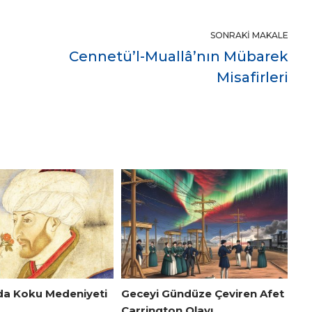
SONRAKI MAKALE
Cennetü’l-Muallâ’nın Mübarek
Misafirleri
da Koku Medeniyeti
Geceyi Gündüze Çeviren Afet
Carrington Olayı