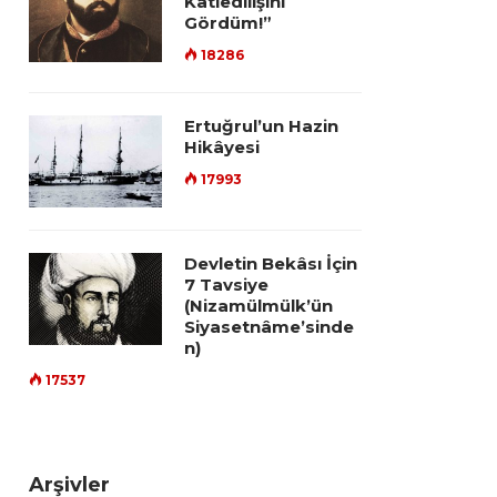
Katledilişini
Gördüm!”
18286
Ertuğrul’un Hazin
Hikâyesi
17993
Devletin Bekâsı İçin
7 Tavsiye
(Nizamülmülk’ün
Siyasetnâme’sinde
n)
17537
Arşivler