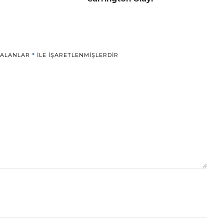
 ALANLAR
*
ILE IŞARETLENMIŞLERDIR