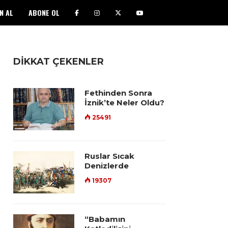
N AL
ABONE OL
DİKKAT ÇEKENLER
Fethinden Sonra
İznik’te Neler Oldu?
25491
Ruslar Sıcak
Denizlerde
19307
“Babamın