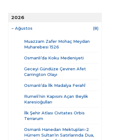
2026
–
Ağustos
(8)
Muazzam Zafer Mohaç Meydan
Muharebesi 1526
Osmanlı’da Koku Medeniyeti
Geceyi Gündüze Çeviren Afet
Carrington Olayı
Osmanlı’da İlk Madalya Ferahî
Rumeli’nin Kapısını Açan Beylik
Karesioğulları
İlk Şehir Atlası Civitates Orbis
Terrarum
Osmanlı Hanedan Mektupları-2
Hürrem Sultan’ın Satırlarında Dua,