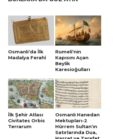
Osmanlı’da İlk
Rumeli’nin
Madalya Ferahî
Kapısını Açan
Beylik
Karesioğulları
İlk Şehir Atlası
Osmanlı Hanedan
Civitates Orbis
Mektupları-2
Terrarum
Hürrem Sultan’ın
Satırlarında Dua,
Hasret ve Zarafet