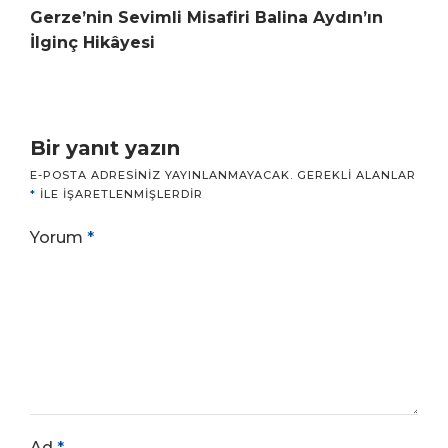
Gerze’nin Sevimli Misafiri Balina Aydın’ın
İlginç Hikâyesi
Bir yanıt yazın
E-POSTA ADRESINIZ YAYINLANMAYACAK.
GEREKLI ALANLAR
*
ILE IŞARETLENMIŞLERDIR
Yorum
*
Ad
*