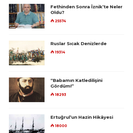
Fethinden Sonra İznik’te Neler
Oldu?
25574
Ruslar Sıcak Denizlerde
19314
“Babamın Katledilişini
Gördüm!”
18293
Ertuğrul’un Hazin Hikâyesi
18000