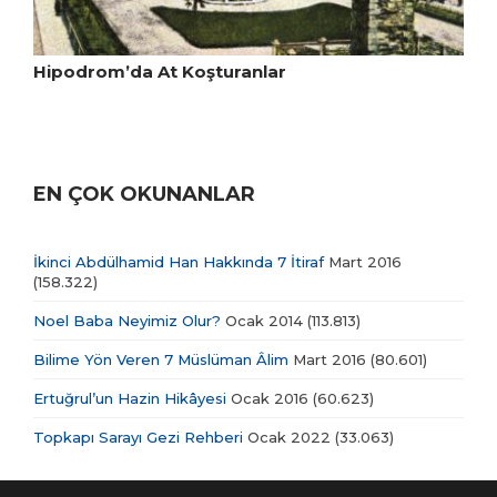
Hipodrom’da At Koşturanlar
EN ÇOK OKUNANLAR
İkinci Abdülhamid Han Hakkında 7 İtiraf
Mart 2016
(158.322)
Noel Baba Neyimiz Olur?
Ocak 2014
(113.813)
Bilime Yön Veren 7 Müslüman Âlim
Mart 2016
(80.601)
Ertuğrul’un Hazin Hikâyesi
Ocak 2016
(60.623)
Topkapı Sarayı Gezi Rehberi
Ocak 2022
(33.063)