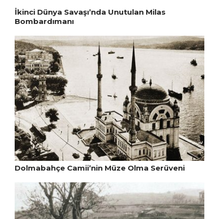
İkinci Dünya Savaşı’nda Unutulan Milas
Bombardımanı
Dolmabahçe Camii’nin Müze Olma Serüveni