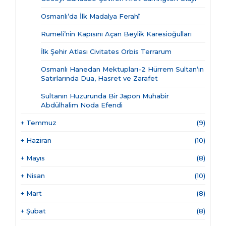
Osmanlı’da İlk Madalya Ferahî
Rumeli’nin Kapısını Açan Beylik Karesioğulları
İlk Şehir Atlası Civitates Orbis Terrarum
Osmanlı Hanedan Mektupları-2 Hürrem Sultan’ın
Satırlarında Dua, Hasret ve Zarafet
Sultanın Huzurunda Bir Japon Muhabir
Abdülhalim Noda Efendi
+
Temmuz
(9)
+
Haziran
(10)
+
Mayıs
(8)
+
Nisan
(10)
+
Mart
(8)
+
Şubat
(8)