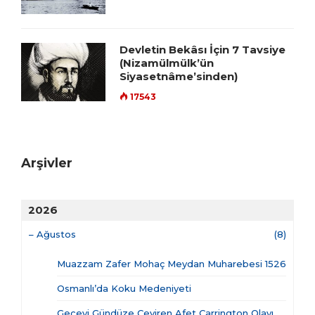
Devletin Bekâsı İçin 7 Tavsiye
(Nizamülmülk’ün
Siyasetnâme’sinden)
17543
Arşivler
2026
–
Ağustos
(8)
Muazzam Zafer Mohaç Meydan Muharebesi 1526
Osmanlı’da Koku Medeniyeti
Geceyi Gündüze Çeviren Afet Carrington Olayı