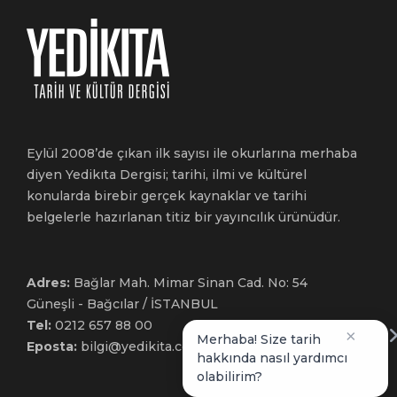
Eylül 2008’de çıkan ilk sayısı ile okurlarına merhaba
diyen Yedikıta Dergisi; tarihi, ilmi ve kültürel
konularda birebir gerçek kaynaklar ve tarihi
belgelerle hazırlanan titiz bir yayıncılık ürünüdür.
Adres:
Bağlar Mah. Mimar Sinan Cad. No: 54
Güneşli - Bağcılar / İSTANBUL
Tel:
0212 657 88 00
×
Merhaba! Size tarih
Eposta:
bilgi@yedikita.com.tr
hakkında nasıl yardımcı
olabilirim?